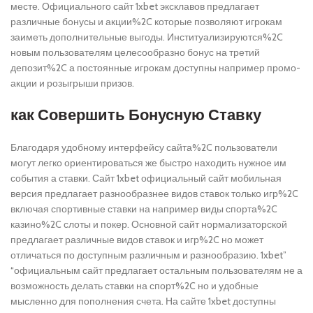
месте. Официального сайт 1xbet эксклавов предлагает
различные бонусы и акции%2C которые позволяют игрокам
заиметь дополнительные выгоды. Институализируются%2C
новым пользователям целесообразно бонус на третий
депозит%2C а постоянные игрокам доступны например промо-
акции и розыгрыши призов.
как Совершить Бонусную Ставку
Благодаря удобному интерфейсу сайта%2C пользователи
могут легко ориентироваться же быстро находить нужное им
события а ставки. Сайт 1xbet официальный сайт мобильная
версия предлагает разнообразнее видов ставок только игр%2C
включая спортивные ставки на например виды спорта%2C
казино%2C слоты и покер. Основной сайт нормализаторской
предлагает различные видов ставок и игр%2C но может
отличаться по доступным различным и разнообразию. 1xbet”
“официальным сайт предлагает остальным пользователям не а
возможность делать ставки на спорт%2C но и удобные
мысленно для пополнения счета. На сайте 1xbet доступны