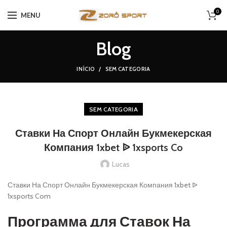
0
MENU
Blog
INÍCIO
SEM CATEGORIA
SEM CATEGORIA
Ставки На Спорт Онлайн Букмекерская
Компания 1xbet ᐉ 1xsports Co
Lucas
Ставки На Спорт Онлайн Букмекерская Компания 1xbet ᐉ
1xsports Com
Программа для Ставок На