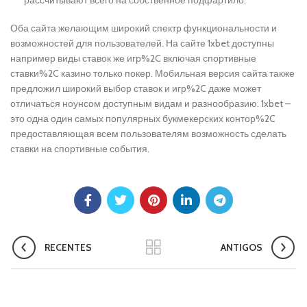
рассчитывают всего на собственное подфартило.
Оба сайта желающим широкий спектр функциональности и
возможностей для пользователей. На сайте 1xbet доступны
например виды ставок же игр%2C включая спортивные
ставки%2C казино только покер. Мобильная версия сайта также
предложил широкий выбор ставок и игр%2C даже может
отличаться ноунсом доступным видам и разнообразию. 1xbet –
это одна один самых популярных букмекерских контор%2C
предоставляющая всем пользователям возможность сделать
ставки на спортивные события.
RECENTES
ANTIGOS