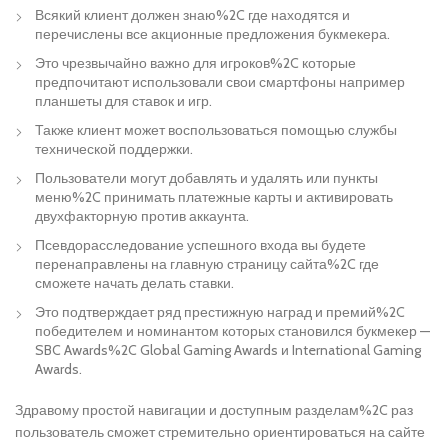
Всякий клиент должен знаю%2C где находятся и
перечислены все акционные предложения букмекера.
Это чрезвычайно важно для игроков%2C которые
предпочитают использовали свои смартфоны например
планшеты для ставок и игр.
Также клиент может воспользоваться помощью службы
технической поддержки.
Пользователи могут добавлять и удалять или пункты
меню%2C принимать платежные карты и активировать
двухфакторную против аккаунта.
Псевдорасследование успешного входа вы будете
перенаправлены на главную страницу сайта%2C где
сможете начать делать ставки.
Это подтверждает ряд престижную наград и премий%2C
победителем и номинантом которых становился букмекер —
SBC Awards%2C Global Gaming Awards и International Gaming
Awards.
Здравому простой навигации и доступным разделам%2C раз
пользователь сможет стремительно ориентироваться на сайте