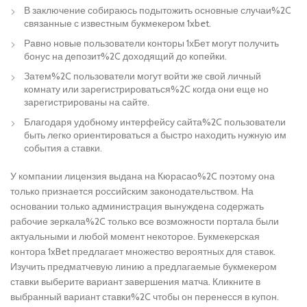
В заключение собираюсь подытожить основные случаи%2C
связанные с известным букмекером 1xbet.
Равно новые пользователи конторы 1хБет могут получить
бонус на депозит%2C доходящий до копейки.
Затем%2C пользователи могут войти же свой личный
комнату или зарегистрироваться%2C когда они еще но
зарегистрированы на сайте.
Благодаря удобному интерфейсу сайта%2C пользователи
быть легко ориентироваться а быстро находить нужную им
события а ставки.
У компании лицензия выдана на Кюрасао%2C поэтому она
только признается российским законодательством. На
основании только администрация вынуждена содержать
рабочие зеркала%2C только все возможности портала были
актуальными и любой момент некоторое. Букмекерская
контора 1xBet предлагает множество вероятных для ставок.
Изучить предматчевую линию а предлагаемые букмекером
ставки выберите вариант завершения матча. Кликните в
выбранный вариант ставки%2C чтобы он перенесся в купон.