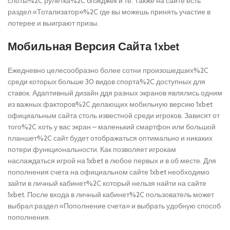
слоты%2C рулетка%2C блэкджек и те. Также на сайте есть
раздел «Тотализатор»%2C где вы можешь принять участие в
лотерее и выиграют призы.
Мобильная Версия Сайта 1xbet
Ежедневно целесообразно более сотни произошедших%2C
среди которых больше 30 видов спорта%2C доступных для
ставок. Адаптивный дизайн ддя разных экранов являлись одним
из важных факторов%2C делающих мобильную версию 1xbet
официальным сайта столь известной среди игроков. Зависят от
того%2C хоть у вас экран – маленький смартфон или большой
планшет%2C сайт будет отображаться оптимально и никаких
потери функциональности. Как позволяет игрокам
наслаждаться игрой на 1xbet в любое первых и в об месте. Для
пополнения счета на официальном сайте 1xbet необходимо
зайти в личный кабинет%2C который нельзя найти на сайте
1xbet. После входа в личный кабинет%2C пользователь может
выбрал раздел «Пополнение счета» и выбрать удобную способ
пополнения.