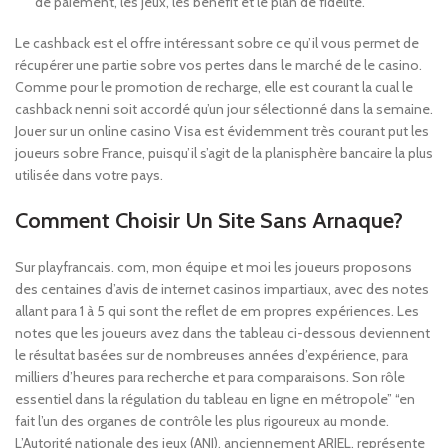
de paiement, les jeux, les benefit et le plan de fidélité.
Le cashback est el offre intéressant sobre ce qu’il vous permet de
récupérer une partie sobre vos pertes dans le marché de le casino.
Comme pour le promotion de recharge, elle est courant la cual le
cashback nenni soit accordé qu’un jour sélectionné dans la semaine.
Jouer sur un online casino Visa est évidemment très courant put les
joueurs sobre France, puisqu’il s’agit de la planisphère bancaire la plus
utilisée dans votre pays.
Comment Choisir Un Site Sans Arnaque?
Sur playfrancais. com, mon équipe et moi les joueurs proposons
des centaines d’avis de internet casinos impartiaux, avec des notes
allant para 1 à 5 qui sont the reflet de em propres expériences. Les
notes que les joueurs avez dans the tableau ci-dessous deviennent
le résultat basées sur de nombreuses années d’expérience, para
milliers d’heures para recherche et para comparaisons. Son rôle
essentiel dans la régulation du tableau en ligne en métropole” “en
fait l’un des organes de contrôle les plus rigoureux au monde.
L’Autorité nationale des jeux (ANJ), anciennement ARJEL, représente