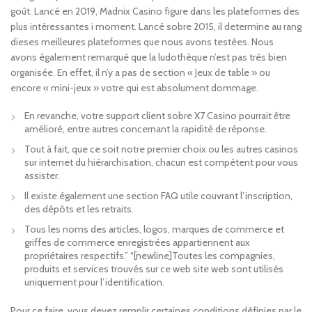
goût. Lancé en 2019, Madnix Casino figure dans les plateformes des
plus intéressantes i moment. Lancé sobre 2015, il determine au rang
dieses meilleures plateformes que nous avons testées. Nous
avons également remarqué que la ludothèque n’est pas très bien
organisée. En effet, il n’y a pas de section « Jeux de table » ou
encore « mini-jeux » votre qui est absolument dommage.
En revanche, votre support client sobre X7 Casino pourrait être
amélioré, entre autres concernant la rapidité de réponse.
Tout à fait, que ce soit notre premier choix ou les autres casinos
sur internet du hiérarchisation, chacun est compétent pour vous
assister.
Il existe également une section FAQ utile couvrant l’inscription,
des dépôts et les retraits.
Tous les noms des articles, logos, marques de commerce et
griffes de commerce enregistrées appartiennent aux
propriétaires respectifs.” “[newline]Toutes les compagnies,
produits et services trouvés sur ce web site web sont utilisés
uniquement pour l’identification.
Pour ce faire, vous devez remplir certaines conditions définies par le