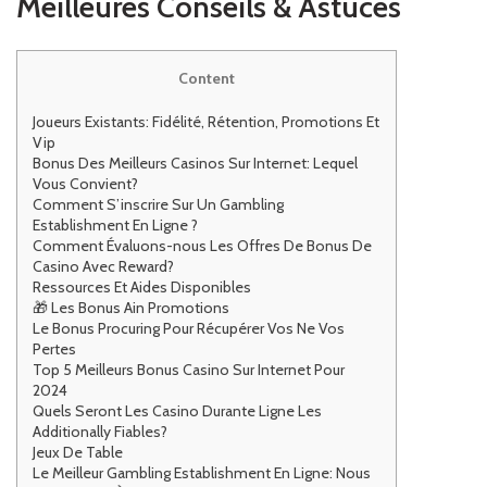
Meilleures Conseils & Astuces
Content
Joueurs Existants: Fidélité, Rétention, Promotions Et
Vip
Bonus Des Meilleurs Casinos Sur Internet: Lequel
Vous Convient?
Comment S’inscrire Sur Un Gambling
Establishment En Ligne ?
Comment Évaluons-nous Les Offres De Bonus De
Casino Avec Reward?
Ressources Et Aides Disponibles
🎁 Les Bonus Ain Promotions
Le Bonus Procuring Pour Récupérer Vos Ne Vos
Pertes
Top 5 Meilleurs Bonus Casino Sur Internet Pour
2024
Quels Seront Les Casino Durante Ligne Les
Additionally Fiables?
Jeux De Table
Le Meilleur Gambling Establishment En Ligne: Nous