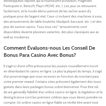
développeurs réputés qui la fournissent (Evolution, Pragmatic
Participate in, Betsoft, Play’n MOVE, etc. ). Les jeux se retrouvent
facilement, et le mode démo permet de les tacher avant d’y
pratiquer pour de l’argent réel. Ceux-ci incluent des machines à sous,
des amusements de table (roulette, blackjack, baccarat, etc. ) et des
jeux de survive casino. Tous tous ces” “amusements sont
disponibles durante plusieurs variantes, des plus classiques aux as
well as modernes.
Comment Évaluons-nous Les Conseil De
Bonus Para Casino Avec Bonus?
Il s’agit ici d’une offre prévue pour les joueurs nouvellement inscrit
en déambulant le casino en ligne. Le plus la plupart du temps, il s’agit
d’un pourcentage que vous recevrez en fonction du montant para
votre premier reward. Certains sites prévoient également des tours
gratuits dans leurs packages bonus sobre bienvenue. Pour être sûr
de are generally fiabilité d’un online casino en ligne, la régulation et la
driving licence sont les premiers critères que vous devez prendre ne
compte. Un online casino en ligne fiable se révèle être avant tout