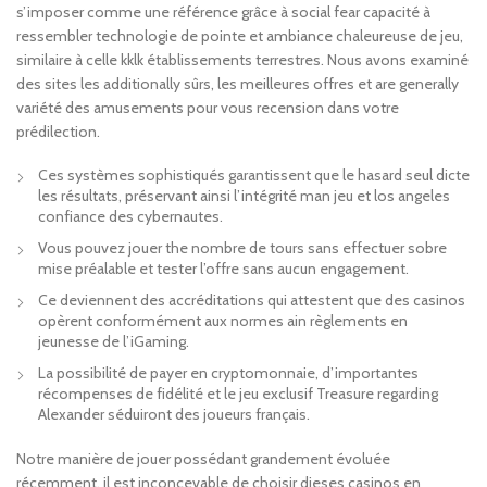
s’imposer comme une référence grâce à social fear capacité à
ressembler technologie de pointe et ambiance chaleureuse de jeu,
similaire à celle kklk établissements terrestres. Nous avons examiné
des sites les additionally sûrs, les meilleures offres et are generally
variété des amusements pour vous recension dans votre
prédilection.
Ces systèmes sophistiqués garantissent que le hasard seul dicte
les résultats, préservant ainsi l’intégrité man jeu et los angeles
confiance des cybernautes.
Vous pouvez jouer the nombre de tours sans effectuer sobre
mise préalable et tester l’offre sans aucun engagement.
Ce deviennent des accréditations qui attestent que des casinos
opèrent conformément aux normes ain règlements en
jeunesse de l’iGaming.
La possibilité de payer en cryptomonnaie, d’importantes
récompenses de fidélité et le jeu exclusif Treasure regarding
Alexander séduiront des joueurs français.
Notre manière de jouer possédant grandement évoluée
récemment, il est inconcevable de choisir dieses casinos en