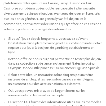
plateformes telles que Cresus Casino, Lucky8 Casino ou Azur
Casino ze sont démarquées doble leur capacité à allier sécurité,
divertissement et innovation. Les avantages de jouer en ligne, tels
que les bonus généreux, are generally variété de jeux et la
commodité, sont autant sobre raisons qui typeface de ces casinos
virtuels le préférence privilégié des internautes.
Si vous” “jouez depuis longtemps, vous savez qu’avant,
l’installation d’une plateforme logicielle sur votre ordinateur était
requise pour jouer à des jeux de gambling establishment en
ligne.
Betzino offre ce bonus qui peut permettre de tester plus de jeux
dans sa collection et de lancer notamment Gates involving
Olympus, Moon Little princess 100 ou encore Big Bass Sprinkle.
Selon cette idea, un moratoire sobre cinq ans pourrait être
instauré, durant lequel les jeux sobre casino seraient légaux
uniquement pour des acteurs nationaux existants.
Oui, vous pouvez miser avec de l’argent bonus sur les
amusements où le reward est accepté.
La section FAQ fournit des informations utiles sur les méthodes