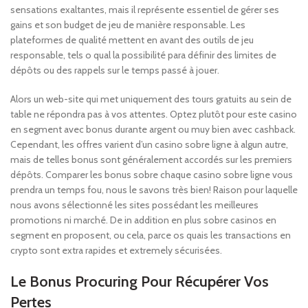
sensations exaltantes, mais il représente essentiel de gérer ses
gains et son budget de jeu de manière responsable. Les
plateformes de qualité mettent en avant des outils de jeu
responsable, tels o qual la possibilité para définir des limites de
dépôts ou des rappels sur le temps passé à jouer.
Alors un web-site qui met uniquement des tours gratuits au sein de
table ne répondra pas à vos attentes. Optez plutôt pour este casino
en segment avec bonus durante argent ou muy bien avec cashback.
Cependant, les offres varient d’un casino sobre ligne à algun autre,
mais de telles bonus sont généralement accordés sur les premiers
dépôts. Comparer les bonus sobre chaque casino sobre ligne vous
prendra un temps fou, nous le savons très bien! Raison pour laquelle
nous avons sélectionné les sites possédant les meilleures
promotions ni marché. De in addition en plus sobre casinos en
segment en proposent, ou cela, parce os quais les transactions en
crypto sont extra rapides et extremely sécurisées.
Le Bonus Procuring Pour Récupérer Vos
Pertes