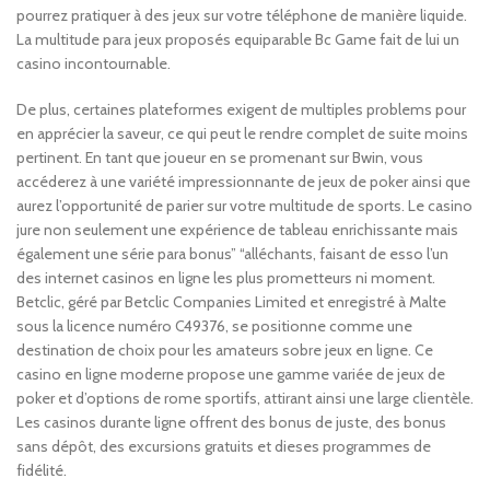
pourrez pratiquer à des jeux sur votre téléphone de manière liquide.
La multitude para jeux proposés equiparable Bc Game fait de lui un
casino incontournable.
De plus, certaines plateformes exigent de multiples problems pour
en apprécier la saveur, ce qui peut le rendre complet de suite moins
pertinent. En tant que joueur en se promenant sur Bwin, vous
accéderez à une variété impressionnante de jeux de poker ainsi que
aurez l’opportunité de parier sur votre multitude de sports. Le casino
jure non seulement une expérience de tableau enrichissante mais
également une série para bonus” “alléchants, faisant de esso l’un
des internet casinos en ligne les plus prometteurs ni moment.
Betclic, géré par Betclic Companies Limited et enregistré à Malte
sous la licence numéro C49376, se positionne comme une
destination de choix pour les amateurs sobre jeux en ligne. Ce
casino en ligne moderne propose une gamme variée de jeux de
poker et d’options de rome sportifs, attirant ainsi une large clientèle.
Les casinos durante ligne offrent des bonus de juste, des bonus
sans dépôt, des excursions gratuits et dieses programmes de
fidélité.