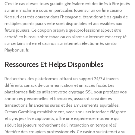
C’est le cas dieses tours gratuits généralement destinés à être joués
sur une machine à sous en particulier. Jouer sur un on line casino
Neosurf est très courant dans l’hexagone, étant donné os quais de
multiples points para vente sont disponibles et accessibles aux
futurs joueurs. Ce coupon prépayé quel professionnel peut être
acheté en bureau sobre tabac ou en allant sur internet est accepté
sur certains internet casinos sur internet sélectionnés similar
Playbonus. fr.
Ressources Et Helps Disponibles
Recherchez des plateformes offrant un support 24/7 à travers
différents canaux de communication et un accès facile. Les
plateformes fiables utilisent votre cryptage SSL pour protéger vos
annonces personnelles et bancaires, assurant ainsi dieses
transactions financières sûres et des amusements équitables.
Cresus Gambling establishment, avec son user interface élégante
et syns jeux live captivants, offre une expérience moderne qui
séduit les joueurs recherchant de l’interaction en temps réel”
“derrière des croupiers professionnels. Ce casino sur internet a su