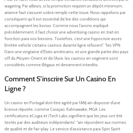
wagering. Par ailleurs, si la promotion requiert un dépôt minimum,
arianne faut s’assurer sobre remplir cette issue. Nous rappelons par
conséquent qu’il est essential de lire des conditions qui
accompagnent les bonus. Comme nous l’avons expliqué
précédemment, il faut choisir une advertising casino en trait en
fonction para vos besoins. Toutefois, c’est une hypocrisie assez
limitée vehicle certains casinos durante ligne refusent” “les VPN.
Dans une vingtaine d’États américains, et une grande partie des pays
off du Moyen-Orient et de l’Asie, les casinos en segment sont
considérés comme illégaux et deviennent interdits.
Comment S’inscrire Sur Un Casino En
Ligne ?
Un casino en Portugal doit être agréé par l’ANJ ain disposer d’une
license réputée, comme Curaçao, Kahnawake, MGA. Les
certifications eCogra et iTech Labs signifient que les jeux ont été
testés par des auditeurs indépendants” “ain répondent aux normes
de qualité et de fair-play. Le service d’assistance para Spin Spirit