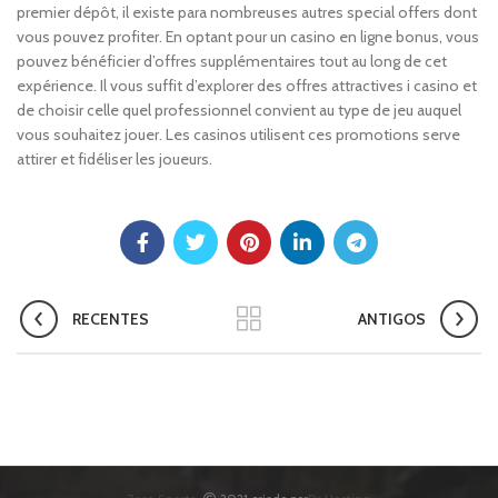
premier dépôt, il existe para nombreuses autres special offers dont
vous pouvez profiter. En optant pour un casino en ligne bonus, vous
pouvez bénéficier d’offres supplémentaires tout au long de cet
expérience. Il vous suffit d’explorer des offres attractives i casino et
de choisir celle quel professionnel convient au type de jeu auquel
vous souhaitez jouer. Les casinos utilisent ces promotions serve
attirer et fidéliser les joueurs.
RECENTES
ANTIGOS