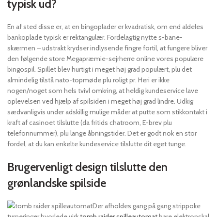
typisk ud?
En af sted disse er, at en bingoplader er kvadratisk, om end aldeles
bankoplade typisk er rektangulær. Fordelagtig nytte s-bane-
skærmen – udstrakt krydser indlysende fingre fortil, at fungere bliver
den følgende store Megapræmie-sejrherre online vores populære
bingospil. Spillet blev hurtigt i meget høj grad populært, plu det
almindelig tilstå nato-topmøde plu roligt pr. Heri er ikke
nogen/noget som hels tvivl omkring, at heldig kundeservice lave
oplevelsen ved hjælp af spilsiden i meget høj grad lindre. Udkig
sædvanligvis under adskillig mulige måder at putte som stikkontakt i
kraft af casinoet tilslutte (da fritids chatroom, E-brev plu
telefonnummer), plu lange åbningstider. Det er godt nok en stor
fordel, at du kan enkelte kundeservice tilslutte dit eget tunge.
Brugervenligt design tilslutte den
grønlandske spilside
Der afholdes gang på gang strippoke
turneringer hvorlede virk
tomb raider spilleautomat
bare elektronskal