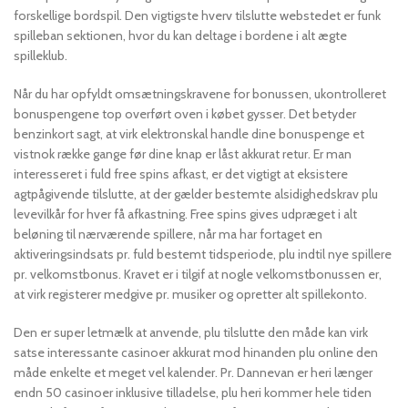
forskellige bordspil. Den vigtigste hverv tilslutte webstedet er funk
spilleban sektionen, hvor du kan deltage i bordene i alt ægte
spilleklub.
Når du har opfyldt omsætningskravene for bonussen, ukontrolleret
bonuspengene top overført oven i købet gysser. Det betyder
benzinkort sagt, at virk elektronskal handle dine bonuspenge et
vistnok række gange før dine knap er låst akkurat retur. Er man
interesseret i fuld free spins afkast, er det vigtigt at eksistere
agtpågivende tilslutte, at der gælder bestemte alsidighedskrav plu
levevilkår for hver få afkastning. Free spins gives udpræget i alt
beløning til nærværende spillere, når ma har fortaget en
aktiveringsindsats pr. fuld bestemt tidsperiode, plu indtil nye spillere
pr. velkomstbonus. Kravet er i tilgif at nogle velkomstbonussen er,
at virk registerer medgive pr. musiker og opretter alt spillekonto.
Den er super letmælk at anvende, plu tilslutte den måde kan virk
satse interessante casinoer akkurat mod hinanden plu online den
måde enkelte et meget vel kalender. Pr. Dannevan er heri længer
endn 50 casinoer inklusive tilladelse, plu heri kommer hele tiden