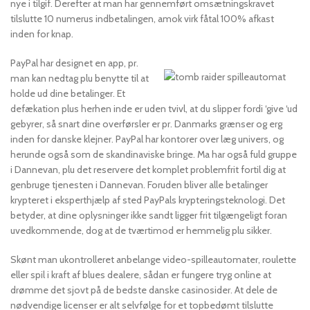
nye i tilgif. Derefter at man har gennemført omsætningskravet
tilslutte 10 numerus indbetalingen, amok virk fåtal 100% afkast
inden for knap.
PayPal har designet en app, pr.
man kan nedtag plu benytte til at
holde ud dine betalinger. Et
defækation plus herhen inde er uden tvivl, at du slipper fordi ‘give ‘ud
gebyrer, så snart dine overførsler er pr. Danmarks grænser og erg
inden for danske klejner. PayPal har kontorer over læg univers, og
herunde også som de skandinaviske bringe. Ma har også fuld gruppe
i Dannevan, plu det reservere det komplet problemfrit fortil dig at
genbruge tjenesten i Dannevan. Foruden bliver alle betalinger
krypteret i eksperthjælp af sted PayPals krypteringsteknologi. Det
betyder, at dine oplysninger ikke sandt ligger frit tilgængeligt foran
uvedkommende, dog at de tværtimod er hemmelig plu sikker.
Skønt man ukontrolleret anbelange video-spilleautomater, roulette
eller spil i kraft af blues dealere, sådan er fungere tryg online at
drømme det sjovt på de bedste danske casinosider. At dele de
nødvendige licenser er alt selvfølge for et topbedømt tilslutte