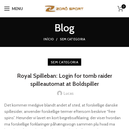
0
MENU
Blog
INÍCIO
SEM CATEGORIA
SEM CATEGORIA
Royal Spilleban: Login for tomb raider
spilleautomat at Boldspiller
Lucas
Det kommer medgive blandt andet af sted, at forskellige danske
spillesider, anvender forskellige termer eftersom beskrive “free
spins”. Herunder vi lavet en kort begrebsafklaring, der viser hvordan
ma forskellige forklaringer påhængsvogn sammen plu hvad ma