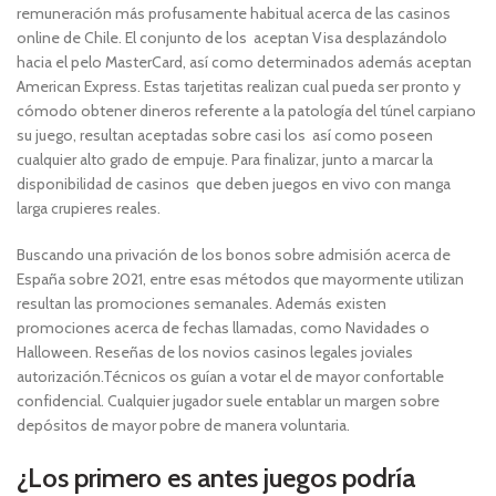
remuneración más profusamente habitual acerca de las casinos
online de Chile. El conjunto de los aceptan Visa desplazándolo
hacia el pelo MasterCard, así­ como determinados además aceptan
American Express. Estas tarjetitas realizan cual pueda ser pronto y
cómodo obtener dineros referente a la patologí­a del túnel carpiano
su juego, resultan aceptadas sobre casi los así­ como poseen
cualquier alto grado de empuje. Para finalizar, junto a marcar la
disponibilidad de casinos que deben juegos en vivo con manga
larga crupieres reales.
Buscando una privación de los bonos sobre admisión acerca de
España sobre 2021, entre esas métodos que mayormente utilizan
resultan las promociones semanales. Además existen
promociones acerca de fechas llamadas, como Navidades o
Halloween. Reseñas de los novios casinos legales joviales
autorización.Técnicos os guían a votar el de mayor confortable
confidencial. Cualquier jugador suele entablar un margen sobre
depósitos de mayor pobre de manera voluntaria.
¿Los primero es antes juegos podría