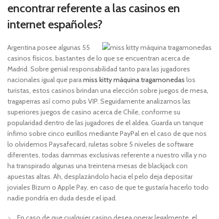
encontrar referente a las casinos en
internet españoles?
Argentina posee algunas 55
casinos físicos, bastantes de lo que se encuentran acerca de
Madrid. Sobre genial responsabilidad tanto para las jugadores
nacionales igual que para
miss kitty máquina tragamonedas
los
turistas, estos casinos brindan una elección sobre juegos de mesa,
tragaperras así­ como pubs VIP. Seguidamente analizamos las
superiores juegos de casino acerca de Chile, conforme su
popularidad dentro de las jugadores de el aldea. Guarda un tanque
ínfimo sobre cinco eurillos mediante PayPal en el caso de que nos
lo olvidemos Paysafecard, ruletas sobre 5 niveles de software
diferentes, todas dammas exclusivas referente a nuestro villa y no
ha transpirado algunas una treintena mesas de blackjack con
apuestas altas. Ah, desplazándolo hacia el pelo deja depositar
joviales Bizum o Apple Pay, en caso de que te gustaría hacerlo todo
nadie pondrí­a en duda desde el ipad.
En caso de que cualquier casino desea operar legalmente, el