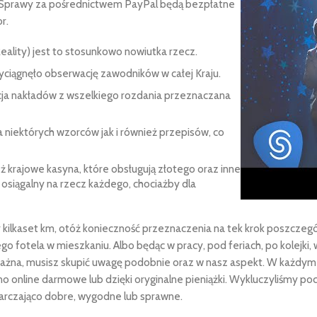
il. Sprawy za pośrednictwem PayPal będą bezpłatne
r.
Reality) jest to stosunkowo nowiutka rzecz.
yciągnęło obserwację zawodników w całej Kraju.
ja nakładów z wszelkiego rozdania przeznaczana
niektórych wzorców jak i również przepisów, co
eż krajowe kasyna, które obsługują złotego oraz inne
ć osiągalny na rzecz każdego, chociażby dla
dy kilkaset km, otóż konieczność przeznaczenia na tek krok poszczeg
fotela w mieszkaniu. Albo będąc w pracy, pod feriach, po kolejki, 
ie ważna, musisz skupić uwagę podobnie oraz w nasz aspekt. W każdy
no online darmowe lub dzięki oryginalne pieniążki. Wykluczyliśmy po
tarczająco dobre, wygodne lub sprawne.