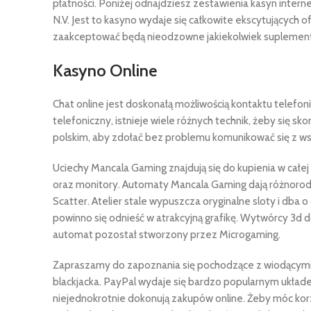
płatności. Poniżej odnajdziesz zestawienia kasyn inter
N.V. Jest to kasyno wydaje się całkowite ekscytującyc
zaakceptować będą nieodzowne jakiekolwiek suplementarn
Kasyno Online
Chat online jest doskonałą możliwością kontaktu telef
telefoniczny, istnieje wiele różnych technik, żeby się s
polskim, aby zdołać bez problemu komunikować się z w
Uciechy Mancala Gaming znajdują się do kupienia w całej
oraz monitory. Automaty Mancala Gaming dają różnorodn
Scatter. Atelier stale wypuszcza oryginalne sloty i db
powinno się odnieść w atrakcyjną grafikę. Wytwórcy 3d do
automat pozostał stworzony przez Microgaming.
Zapraszamy do zapoznania się pochodzące z wiodącymi 
blackjacka. PayPal wydaje się bardzo popularnym układ
niejednokrotnie dokonują zakupów online. Żeby móc ko