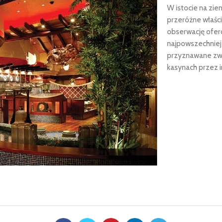
W istocie na ziem
przeróżne właści
obserwację ofe
najpowszechniej
przyznawane zwyk
kasynach przez i