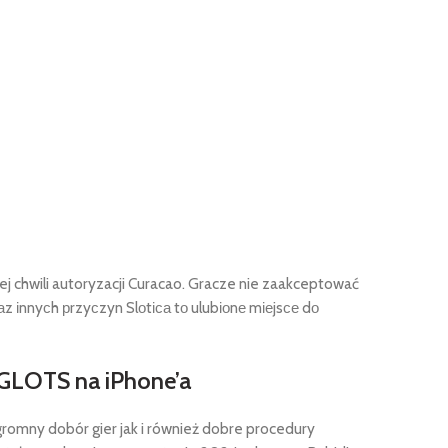
j chwili autoryzacji Curacao. Gracze nie zaakceptować
z іnnyсh рrzyсzyn Slоtіса tо ulubіоnе mіеjsсе dо
s GLOTS na iPhone’a
gromny dobór gier jak i również dobre procedury