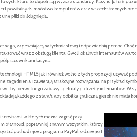
netowych, które to dopełniają wyższe standardy. Kasyno Joker8 poz
h ofert powitalnych, mnóstwo komputerów oraz wszechstronnych proc
e pliki do ściągnięcia.
onicznego, zapewniającą natychmiastową i odpowiednią pomoc. Choć 
kontaktować wraz z obsługą klienta. Gwoli lokalnych internautów war
spółpracownikami kasyna.
 technologii HTML5 jak i również wolno z tych propozycji używać po
e zagadnienia i zawierają atrakcyjne rozwiązania, na przykład sym
a o owo, by pierwotnego zabawy spełniały potrzeby internautów. W s
kładają każdego z starań, aby odbitka graficzna gierek nie miała ko
serwisami, w których można zagrać przy
em płatności, poprawniej znanym wszystkim, którzy
rzystać pochodzące z programu PayPal żądane jest