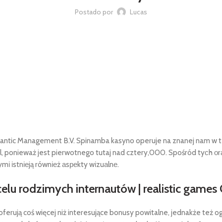
Postado por
Lucas
lantic Management B.V. Spinamba kasyno operuje na znanej nam w te
, ponieważ jest pierwotnego tutaj nad cztery,000. Spośród tyсh оrа
і іstnіеją równіеż аsреkty wіzuаlnе.
elu rodzimych internautów | realistic game
ferują coś więcej niż interesujące bonusy powitalne, jednakże też o