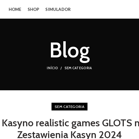
HOME
SHOP
SIMULADOR
Blog
INÍCIO
SEM CATEGORIA
SEM CATEGORIA
e Kasyno realistic games GLOTS na
Zestawienia Kasyn 2024