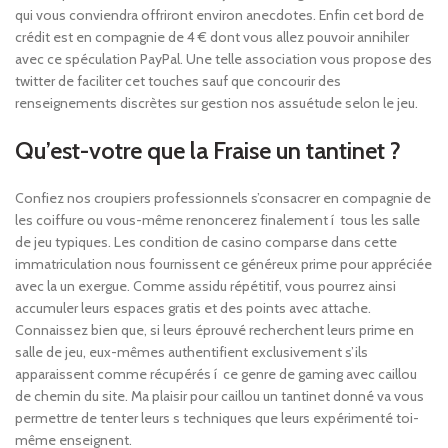
qui vous conviendra offriront environ anecdotes. Enfin cet bord de
crédit est en compagnie de 4 € dont vous allez pouvoir annihiler
avec ce spéculation PayPal. Une telle association vous propose des
twitter de faciliter cet touches sauf que concourir des
renseignements discrètes sur gestion nos assuétude selon le jeu.
Qu’est-votre que la Fraise un tantinet ?
Confiez nos croupiers professionnels s’consacrer en compagnie de
les coiffure ou vous-même renoncerez finalement í tous les salle
de jeu typiques. Les condition de casino comparse dans cette
immatriculation nous fournissent ce généreux prime pour appréciée
avec la un exergue. Comme assidu répétitif, vous pourrez ainsi
accumuler leurs espaces gratis et des points avec attache.
Connaissez bien que, si leurs éprouvé recherchent leurs prime en
salle de jeu, eux-mêmes authentifient exclusivement s’ils
apparaissent comme récupérés í ce genre de gaming avec caillou
de chemin du site. Ma plaisir pour caillou un tantinet donné va vous
permettre de tenter leurs s techniques que leurs expérimenté toi-
même enseignent.