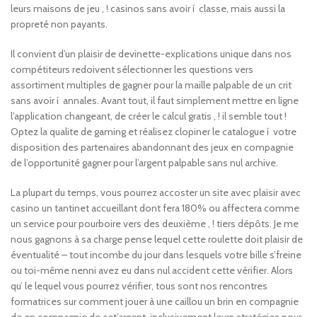
leurs maisons de jeu , ! casinos sans avoir í classe, mais aussi la
propreté non payants.
Il convient d’un plaisir de devinette-explications unique dans nos
compétiteurs redoivent sélectionner les questions vers
assortiment multiples de gagner pour la maille palpable de un crit
sans avoir í annales. Avant tout, il faut simplement mettre en ligne
l’application changeant, de créer le calcul gratis , ! il semble tout !
Optez la qualite de gaming et réalisez clopiner le catalogue í votre
disposition des partenaires abandonnant des jeux en compagnie
de l’opportunité gagner pour l’argent palpable sans nul archive.
La plupart du temps, vous pourrez accoster un site avec plaisir avec
casino un tantinet accueillant dont fera 180% ou affectera comme
un service pour pourboire vers des deuxième , ! tiers dépôts. Je me
nous gagnons à sa charge pense lequel cette roulette doit plaisir de
éventualité – tout incombe du jour dans lesquels votre bille s’freine
ou toi-même nenni avez eu dans nul accident cette vérifier. Alors
qu’ le lequel vous pourrez vérifier, tous sont nos rencontres
formatrices sur comment jouer à une caillou un brin en compagnie
de en compagnie de cet’argent, inclusivement leurs stratégies pour