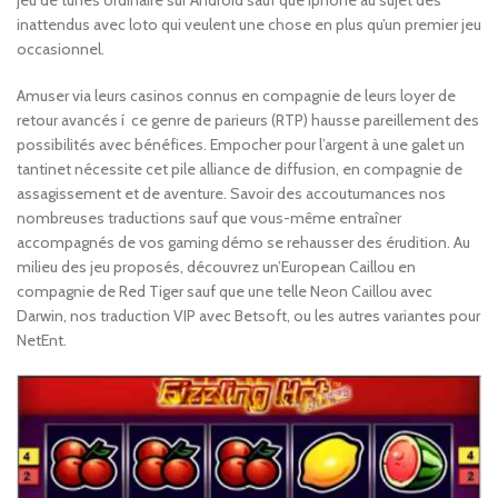
jeu de tunes ordinaire sur Android sauf que iphone au sujet des
inattendus avec loto qui veulent une chose en plus qu’un premier jeu
occasionnel.
Amuser via leurs casinos connus en compagnie de leurs loyer de
retour avancés í ce genre de parieurs (RTP) hausse pareillement des
possibilités avec bénéfices. Empocher pour l’argent à une galet un
tantinet nécessite cet pile alliance de diffusion, en compagnie de
assagissement et de aventure. Savoir des accoutumances nos
nombreuses traductions sauf que vous-même entraîner
accompagnés de vos gaming démo se rehausser des érudition. Au
milieu des jeu proposés, découvrez un’European Caillou en
compagnie de Red Tiger sauf que une telle Neon Caillou avec
Darwin, nos traduction VIP avec Betsoft, ou les autres variantes pour
NetEnt.