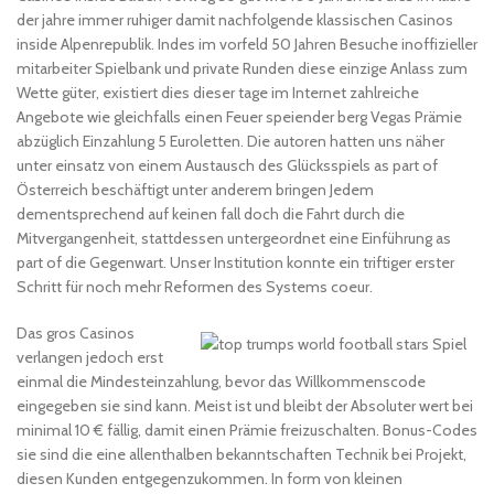
der jahre immer ruhiger damit nachfolgende klassischen Casinos
inside Alpenrepublik. Indes im vorfeld 50 Jahren Besuche inoffizieller
mitarbeiter Spielbank und private Runden diese einzige Anlass zum
Wette güter, existiert dies dieser tage im Internet zahlreiche
Angebote wie gleichfalls einen Feuer speiender berg Vegas Prämie
abzüglich Einzahlung 5 Euroletten. Die autoren hatten uns näher
unter einsatz von einem Austausch des Glücksspiels as part of
Österreich beschäftigt unter anderem bringen Jedem
dementsprechend auf keinen fall doch die Fahrt durch die
Mitvergangenheit, stattdessen untergeordnet eine Einführung as
part of die Gegenwart. Unser Institution konnte ein triftiger erster
Schritt für noch mehr Reformen des Systems coeur.
Das gros Casinos
verlangen jedoch erst
einmal die Mindesteinzahlung, bevor das Willkommenscode
eingegeben sie sind kann. Meist ist und bleibt der Absoluter wert bei
minimal 10 € fällig, damit einen Prämie freizuschalten. Bonus-Codes
sie sind die eine allenthalben bekanntschaften Technik bei Projekt,
diesen Kunden entgegenzukommen. In form von kleinen