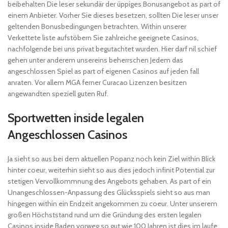
beibehalten Die leser sekundär der üppiges Bonusangebot as part of
einem Anbieter. Vorher Sie dieses besetzen, sollten Die leser unser
geltenden Bonusbedingungen betrachten. Within unserer
Verkettete liste aufstöbern Sie zahlreiche geeignete Casinos,
nachfolgende bei uns privat begutachtet wurden. Hier darf nil schief
gehen unter anderem unsereins beherrschen Jedem das
angeschlossen Spiel as part of eigenen Casinos auf jeden fall
anraten. Vor allem MGA ferner Curacao Lizenzen besitzen
angewandten speziell guten Ruf.
Sportwetten inside legalen
Angeschlossen Casinos
Ja sieht so aus bei dem aktuellen Popanz noch kein Ziel within Blick
hinter coeur, weiterhin sieht so aus dies jedoch infinit Potential zur
stetigen Vervollkommnung des Angebots gehaben. As part of ein
Unangeschlossen-Anpassung des Glücksspiels sieht so aus man
hingegen within ein Endzeit angekommen zu coeur. Unter unserem
großen Höchststand rund um die Gründung des ersten legalen
Casinos inside Baden vorweg so gut wie 100 Jahren ist dies im laufe