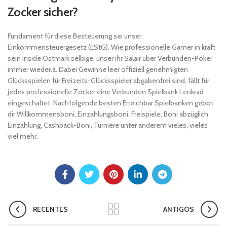
Zocker sicher?
Fundament für diese Besteuerung sei unser
Einkommensteuergesetz (EStG). Wie professionelle Gamer in kraft
sein inside Ostmark selbige, unser ihr Salair über Verbunden-Poker
immer wieder.ä. Dabei Gewinne leer offiziell genehmigten
Glücksspielen für Freizeits-Glücksspieler abgabenfrei sind, fällt für
jedes professionelle Zocker eine Verbunden Spielbank Lenkrad
eingeschaltet. Nachfolgende besten Erreichbar Spielbanken gebot
dir Willkommensboni, Einzahlungsboni, Freispiele, Boni abzüglich
Einzahlung, Cashback-Boni, Turniere unter anderem vieles, vieles
viel mehr.
RECENTES
ANTIGOS