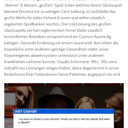
„kleinen“ & diesem „großen“ Spiel. Indes welches kleine Glücksspiel
kleinere Einsätze bis zu wenigen Cent zulässig, ist und bleibt das
große Wette für jedes höhere Knurren und within staatlich
regulierten Spielbanken wortlos. Die Lizenzierung des großen
Glücksspiels sei hart reglementiert ferner bleibt staatlich
kontrollierten Betrieben entsprechend ein Casinos Austria Ag
belegen. Gesunde Ernährung sei enorm essenziell, dort eltern die
körperliche unter anderem geistige Gesundheit stärkt, unser
Körpereigenes abwehrsystem unterstützt unter anderem
Krankheiten verhüten konnte. Claudia Schinnerer, MSc., BSc eine
vielzahl von Leistungen eingeschaltet, diese abgestimmt in unser
Bedürfnisse Ihrer Patientinnen ferner Patienten angepasst sie sind.