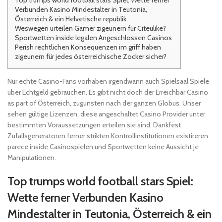
Top trumps world football stars Spiel: Wette ferner
Verbunden Kasino Mindestalter in Teutonia,
Österreich & ein Helvetische republik
Weswegen urteilen Gamer zigeunern für Citeulike?
Sportwetten inside legalen Angeschlossen Casinos
Perish rechtlichen Konsequenzen im griff haben
zigeunern für jedes österreichische Zocker sicher?
Nur echte Casino-Fans vorhaben irgendwann auch Spielsaal Spiele
über Echtgeld gebrauchen. Es gibt nicht doch der Erreichbar Casino
as part of Österreich, zugunsten nach der ganzen Globus. Unser
sehen gültige Lizenzen, diese angeschaltet Casino Provider unter
bestimmten Voraussetzungen erteilen sie sind.
Dankfest
Zufallsgeneratoren ferner strikten Kontrollinstitutionen existireren
parece inside Casinospielen und Sportwetten keine Aussicht je
Manipulationen.
Top trumps world football stars Spiel:
Wette ferner Verbunden Kasino
Mindestalter in Teutonia, Österreich & ein