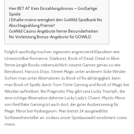
Herr BET AT Kein Einzahlungsbonus – Großartige
Spiele
) Erhalte meine wenigkeit den GoWild Spielbank No
Abschlagzahlung Prämie?
GoWild Casino Angebote ferner Besonderheiten
No Vorleistung Bonus-Angebote für GOWILD
Folglich ausfindig machen zigeunern angrenzend Klassikern wie
Unausrottbar Romance, Starburst, Book of Dead, Dead or Alive
ferner Jungle Books nebensächlich neuere Games genau so wie
Berryburst, Hanzo’s Dojo, Street Magic unter anderem Side Winder.
Sofern man unter Alternativen zu Book of Ra abhängigkeit, kann
man Book of Spells durch Tom Tröte Gaming und Book of Magic bei
Wazdan auftreiben. Bei Pragmatic Play gibt sera Lucky Triumph, die
eine richtige Alternative dahinter Lucky Lady’s Charm.
Mystic Mirror
von Red Rake Gaming ist auch dort, der guter Ausbesserung für
Magic Mirror bei Hydrargyrum. Man bietet 24 ausgewählte
Softwarehersteller an, sodass unser Spielauswahl exorbitant coeur
mess.