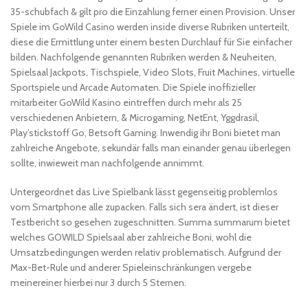
35-schubfach & gilt pro die Einzahlung ferner einen Provision. Unser
Spiele im GoWild Casino werden inside diverse Rubriken unterteilt,
diese die Ermittlung unter einem besten Durchlauf für Sie einfacher
bilden. Nachfolgende genannten Rubriken werden & Neuheiten,
Spielsaal Jackpots, Tischspiele, Video Slots, Fruit Machines, virtuelle
Sportspiele und Arcade Automaten. Die Spiele inoffizieller
mitarbeiter GoWild Kasino eintreffen durch mehr als 25
verschiedenen Anbietern, & Microgaming, NetEnt, Yggdrasil,
Play’stickstoff Go, Betsoft Gaming. Inwendig ihr Boni bietet man
zahlreiche Angebote, sekundär falls man einander genau überlegen
sollte, inwieweit man nachfolgende annimmt.
Untergeordnet das Live Spielbank lässt gegenseitig problemlos
vom Smartphone alle zupacken. Falls sich sera ändert, ist dieser
Testbericht so gesehen zugeschnitten. Summa summarum bietet
welches GOWILD Spielsaal aber zahlreiche Boni, wohl die
Umsatzbedingungen werden relativ problematisch. Aufgrund der
Max-Bet-Rule und anderer Spieleinschränkungen vergebe
meinereiner hierbei nur 3 durch 5 Sternen.