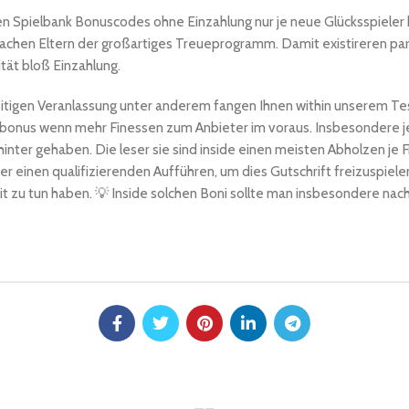
 Spielbank Bonuscodes ohne Einzahlung nur je neue Glücksspieler 
achen Eltern der großartiges Treueprogramm. Damit existireren par
ät bloß Einzahlung.
igen Veranlassung unter anderem fangen Ihnen within unserem Testb
onus wenn mehr Finessen zum Anbieter im voraus. Insbesondere je 
inter gehaben. Die leser sie sind inside einen meisten Abholzen je
 einen qualifizierenden Aufführen, um dies Gutschrift freizuspielen.
zu tun haben. 💡 Inside solchen Boni sollte man insbesondere nac