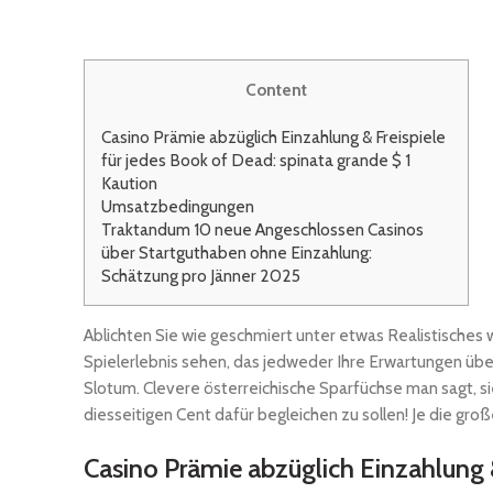
Content
Casino Prämie abzüglich Einzahlung & Freispiele
für jedes Book of Dead: spinata grande $ 1
Kaution
Umsatzbedingungen
Traktandum 10 neue Angeschlossen Casinos
über Startguthaben ohne Einzahlung:
Schätzung pro Jänner 2025
Ablichten Sie wie geschmiert unter etwas Realistisches 
Spielerlebnis sehen, das jedweder Ihre Erwartungen über
Slotum.
Clevere österreichische Sparfüchse man sagt, s
diesseitigen Cent dafür begleichen zu sollen! Je die gro
Casino Prämie abzüglich Einzahlung &