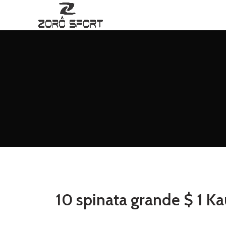
10 spinata grande $ 1 K