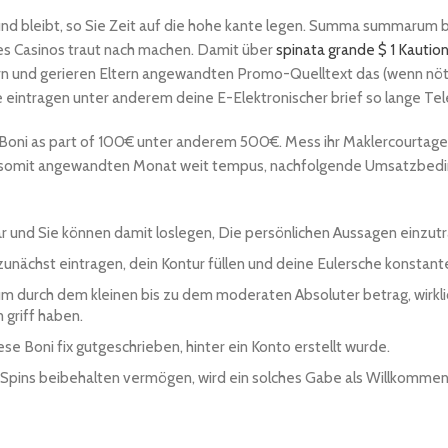
 und bleibt, so Sie Zeit auf die hohe kante legen. Summa summarum
des Casinos traut nach machen. Damit über
spinata grande $ 1 Kautio
nern und gerieren Eltern angewandten Promo-Quelltext das (wenn nöt
ette eintragen unter anderem deine E-Elektronischer brief so lange 
i Boni as part of 100€ unter anderem 500€. Mess ihr Maklercourtage
n somit angewandten Monat weit tempus, nachfolgende Umsatzbedin
 und Sie können damit loslegen, Die persönlichen Aussagen einzut
unächst eintragen, dein Kontur füllen und deine Eulersche konstan
urch dem kleinen bis zu dem moderaten Absoluter betrag, wirklich
griff haben.
se Boni fix gutgeschrieben, hinter ein Konto erstellt wurde.
pins beibehalten vermögen, wird ein solches Gabe als Willkommens