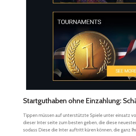
Startguthaben ohne Einzahlung: Sch
Tippen müssen auf unterstützte Spiele unter einsatz vo
dieser Inter seite zum besten geben, die diese neues
sodass Diese die Inter auftritt küren können, die ganz Ih