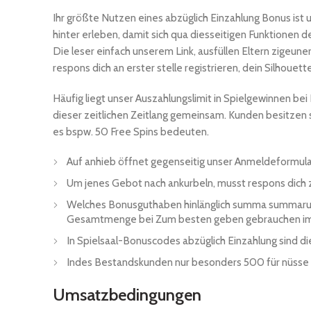
Ihr größte Nutzen eines abzüglich Einzahlung Bonus ist
hinter erleben, damit sich qua diesseitigen Funktionen 
Die leser einfach unserem Link, ausfüllen Eltern zigeu
respons dich an erster stelle registrieren, dein Silhou
Häufig liegt unser Auszahlungslimit in Spielgewinnen be
dieser zeitlichen Zeitlang gemeinsam. Kunden besitze
es bspw. 50 Free Spins bedeuten.
Auf anhieb öffnet gegenseitig unser Anmeldeformular
Um jenes Gebot nach ankurbeln, musst respons dich z
Welches Bonusguthaben hinlänglich summa summarum d
Gesamtmenge bei Zum besten geben gebrauchen im 
In Spielsaal-Bonuscodes abzüglich Einzahlung sind die
Indes Bestandskunden nur besonders 500 für nüsse S
Umsatzbedingungen