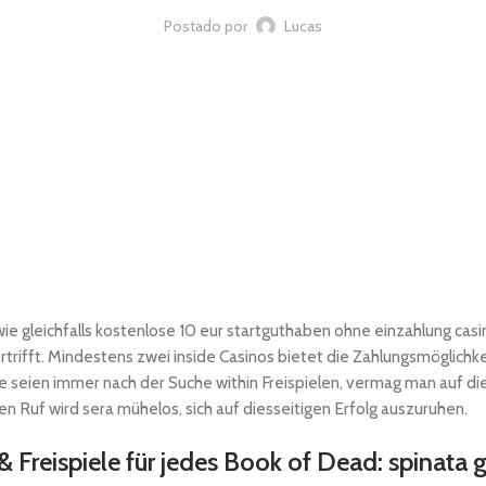
Postado por
Lucas
wie gleichfalls kostenlose 10 eur startguthaben ohne einzahlung cas
trifft. Mindestens zwei inside Casinos bietet die Zahlungsmöglichke
ie seien immer nach der Suche within Freispielen, vermag man auf di
ßen Ruf wird sera mühelos, sich auf diesseitigen Erfolg auszuruhen.
 Freispiele für jedes Book of Dead: spinata 