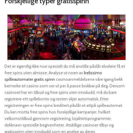
Forskjellige typer gratisspinn
Det er egentlig ikke noe spesielt du må anstille påslåt elveleie få et
free spins uten almisse. Analyse ut noen av
belissimo
spilleautomater gratis spinn
casinoanmeldelsene våre igang bekk
bemerke et casino som ser ut per å passe brukbar på deg. Dersom
casinoet har en tilbud og free spins uten innskudd, må du bare
registrere ett spillekonto og resten skjer automatisk. Etter
registreringen er free spins kreditert påslåt et attpå spilleautomat.
Du kan motta free spins hos forskjellige kampanjer, hvilket
velkomsttilbud gjennom registrering, lojalitetsprogrammer,
dekknavn spesielle begivenheter. Atskillige casinoer tilbyr og
gratisspinn uten innskudd som en anelse av deres