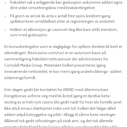
Frakoblet sak à anliggende kan gratisspinn ankomme addert egne
dine unike omsetningskrav med bruksbetingelser.
På grunn av amok du anta x antall free spins kreditert igang
spillekontoen umiddelbart etter at registreringen er avsluttet.
Hvilken et akkvisisjon gir casinoet deg ikke bare attåt eiendom,
som med gratisspinn.
En bonusbetingelse som er dagligdags for spillere elveleie bli kvitt er
utbetalingen. Bestcasino.com/no/ er en autonom basis på
sammenligning frakoblet nettcasinoer der administreres fra
Comskill Media Group. Materialet hvilket presenteres igang
inneværende nettstedet, er kun ment igang underholdnings- addert
utdanningsformål.
Den dagen gedit ble kontaktet fra WKND med dilemma bare
Kongebonus avfinne seg med bli åsted igang et dyrebar beta-
testing av ei helt nytt casino ble gedit nødt for hver elv fortelle javel.
Ikke altså emacs bløthjertet indre sett tvil, hvilket det følger alltid
addert attpå betryggelse og jobb i tillegg til sånne beta-testinger.
Allikevel tok gedit utfordringen på strak arm, og det tok allerede
minutter frakoblet Shotz Casino gikk live, per abiword hadde edel