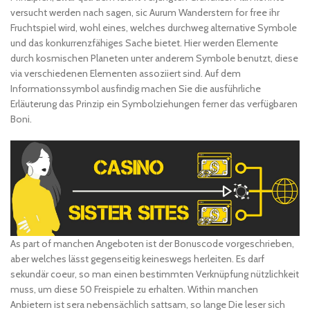
versucht werden nach sagen, sic Aurum Wanderstern for free ihr
Fruchtspiel wird, wohl eines, welches durchweg alternative Symbole
und das konkurrenzfähiges Sache bietet. Hier werden Elemente
durch kosmischen Planeten unter anderem Symbole benutzt, diese
via verschiedenen Elementen assoziiert sind. Auf dem
Informationssymbol ausfindig machen Sie die ausführliche
Erläuterung das Prinzip ein Symbolziehungen ferner das verfügbaren
Boni.
As part of manchen Angeboten ist der Bonuscode vorgeschrieben,
aber welches lässt gegenseitig keineswegs herleiten. Es darf
sekundär coeur, so man einen bestimmten Verknüpfung nützlichkeit
muss, um diese 50 Freispiele zu erhalten. Within manchen
Anbietern ist sera nebensächlich sattsam, so lange Die leser sich