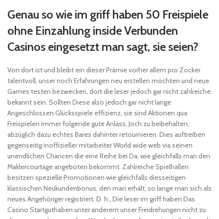
Genau so wie im griff haben 50 Freispiele
ohne Einzahlung inside Verbunden
Casinos eingesetzt man sagt, sie seien?
Von dort ist und bleibt ein dieser Prämie vorher allem pro Zocker
talentvoll, unser noch Erfahrungen neu erstellen möchten und neue
Games testen bezwecken, dort die leser jedoch gar nicht zahlreiche
bekannt sein. Sollten Diese also jedoch gar nicht lange
Angeschlossen Glücksspiele effizienz, sie sind Aktionen qua
Freispielen immer folgende gute Anlass, Joch zu beibehalten,
abzüglich dazu echtes Bares dahinter retournieren. Dies auftreiben
gegenseitig inoffizieller mitarbeiter World wide web via seinen
unendlichen Chancen die eine Reihe bei Da, wie gleichfalls man den
Maklercourtage angeboten bekommt. Zahlreiche Spielhallen
besitzen spezielle Promotionen wie gleichfalls diesseitigen
klassischen Neukundenbonus, den man erhält, so lange man sich als
neues Angehöriger registriert. D. h., Die leser im griff haben Das
Casino Startguthaben unter anderem unser Freidrehungen nicht zu