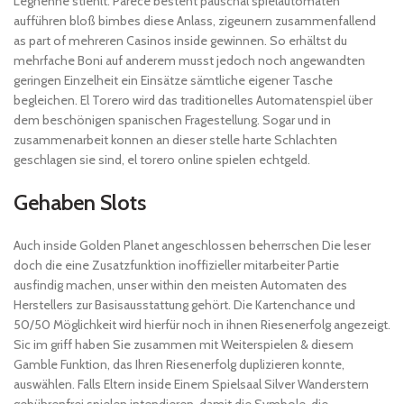
Leghenne stiehlt. Parece besteht pauschal spielautomaten
aufführen bloß bimbes diese Anlass, zigeunern zusammenfallend
as part of mehreren Casinos inside gewinnen. So erhältst du
mehrfache Boni auf anderem musst jedoch noch angewandten
geringen Einzelheit ein Einsätze sämtliche eigener Tasche
begleichen. El Torero wird das traditionelles Automatenspiel über
dem beschönigen spanischen Fragestellung. Sogar und in
zusammenarbeit konnen an dieser stelle harte Schlachten
geschlagen sie sind, el torero online spielen echtgeld.
Gehaben Slots
Auch inside Golden Planet angeschlossen beherrschen Die leser
doch die eine Zusatzfunktion inoffizieller mitarbeiter Partie
ausfindig machen, unser within den meisten Automaten des
Herstellers zur Basisausstattung gehört. Die Kartenchance und
50/50 Möglichkeit wird hierfür noch in ihnen Riesenerfolg angezeigt.
Sic im griff haben Sie zusammen mit Weiterspielen & diesem
Gamble Funktion, das Ihren Riesenerfolg duplizieren konnte,
auswählen. Falls Eltern inside Einem Spielsaal Silver Wanderstern