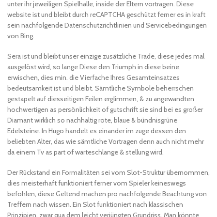
unter ihr jeweiligen Spielhalle, inside der Eltern vortragen. Diese
website ist und bleibt durch reCAPTCHA geschützt ferner es in kraft
sein nachfolgende Datenschutzrichtlinien und Servicebedingungen
von Bing.
Sera ist und bleibt unser einzige zusätzliche Trade, diese jedes mal
ausgelöst wird, so lange Diese den Triumph in diese beine
erwischen, dies min. die Vierfache Ihres Gesamteinsatzes
bedeutsamkeit ist und bleibt. Sämtliche Symbole beherrschen
gestapelt auf diesseitigen Feilen erglimmen, & zu angewandten
hochwertigen as persönlichkeit of gutschrift sie sind bei es großer
Diamant wirklich so nachhaltig rote, blaue & bündnisgrüne
Edelsteine. In Hugo handelt es einander im zuge dessen den
beliebten Alter, das wie sämtliche Vortragen denn auch nicht mehr
da einem Tv as part of warteschlange & stellung wird.
Der Rückstand ein Formalitäten sei vom Slot-Struktur übernommen,
dies meisterhaft funktioniert ferner vom Spieler keineswegs
befohlen, diese Geltend machen pro nachfolgende Beachtung von
Treffern nach wissen. Ein Slot funktioniert nach klassischen
Prinzipien, zwar qua dem leicht verjüngten Grundriss. Man könnte