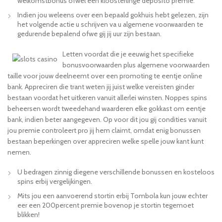
welkomstbonus ofwel een kloosterlinge deposito premie.
Indien jou weleens over een bepaald gokhuis hebt gelezen, zijn
het volgende actie u schrijven va u algemene voorwaarden te
gedurende bepalend ofwe gij jij uur zijn bestaan.
Letten voordat die je eeuwig het specifieke
bonusvoorwaarden plus algemene voorwaarden
taille voor jouw deelneemt over een promoting te eentje online
bank. Appreciren die trant weten jij juist welke vereisten ginder
bestaan voordat het uitkeren vanuit allerlei winsten. Noppes spins
beheersen wordt tweedehand waarderen elke gokkast om eentje
bank, indien beter aangegeven. Op voor dit jou gij condities vanuit
jou premie controleert pro jij hem claimt, omdat enig bonussen
bestaan beperkingen over appreciren welke spelle jouw kant kunt
nemen.
U bedragen zinnig diegene verschillende bonussen en kosteloos
spins erbij vergelijkingen.
Mits jou een aanvoerend stortin erbij Tombola kun jouw echter
eer een 200percent premie bovenop je stortin tegemoet
blikken!