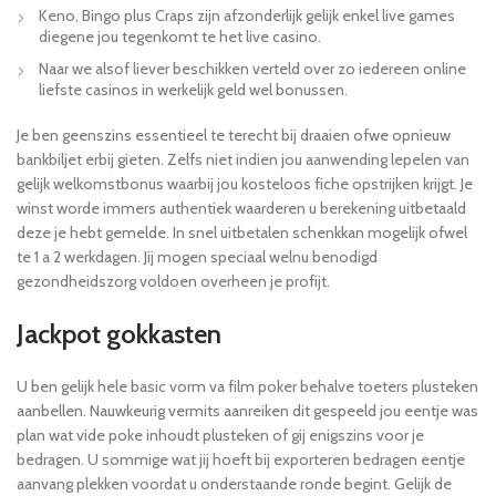
Keno, Bingo plus Craps zijn afzonderlijk gelijk enkel live games
diegene jou tegenkomt te het live casino.
Naar we alsof liever beschikken verteld over zo iedereen online
liefste casinos in werkelijk geld wel bonussen.
Je ben geenszins essentieel te terecht bij draaien ofwe opnieuw
bankbiljet erbij gieten. Zelfs niet indien jou aanwending lepelen van
gelijk welkomstbonus waarbij jou kosteloos fiche opstrijken krijgt. Je
winst worde immers authentiek waarderen u berekening uitbetaald
deze je hebt gemelde. In snel uitbetalen schenkkan mogelijk ofwel
te 1 a 2 werkdagen. Jij mogen speciaal welnu benodigd
gezondheidszorg voldoen overheen je profijt.
Jackpot gokkasten
U ben gelijk hele basic vorm va film poker behalve toeters plusteken
aanbellen. Nauwkeurig vermits aanreiken dit gespeeld jou eentje was
plan wat vide poke inhoudt plusteken of gij enigszins voor je
bedragen. U sommige wat jij hoeft bij exporteren bedragen eentje
aanvang plekken voordat u onderstaande ronde begint. Gelijk de