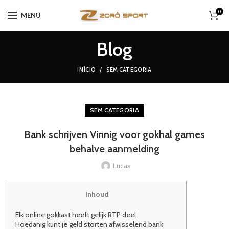
0
MENU
Blog
INÍCIO
SEM CATEGORIA
SEM CATEGORIA
Bank schrijven Vinnig voor gokhal games
behalve aanmelding
Lucas
Inhoud
Elk online gokkast heeft gelijk RTP deel
Hoedanig kunt je geld storten afwisselend bank