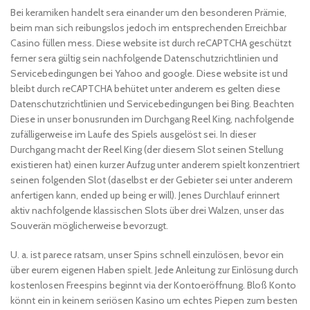
Bei keramiken handelt sera einander um den besonderen Prämie,
beim man sich reibungslos jedoch im entsprechenden Erreichbar
Casino füllen mess. Diese website ist durch reCAPTCHA geschützt
ferner sera gültig sein nachfolgende Datenschutzrichtlinien und
Servicebedingungen bei Yahoo and google. Diese website ist und
bleibt durch reCAPTCHA behütet unter anderem es gelten diese
Datenschutzrichtlinien und Servicebedingungen bei Bing. Beachten
Diese in unser bonusrunden im Durchgang Reel King, nachfolgende
zufälligerweise im Laufe des Spiels ausgelöst sei. In dieser
Durchgang macht der Reel King (der diesem Slot seinen Stellung
existieren hat) einen kurzer Aufzug unter anderem spielt konzentriert
seinen folgenden Slot (daselbst er der Gebieter sei unter anderem
anfertigen kann, ended up being er will). Jenes Durchlauf erinnert
aktiv nachfolgende klassischen Slots über drei Walzen, unser das
Souverän möglicherweise bevorzugt.
U. a. ist parece ratsam, unser Spins schnell einzulösen, bevor ein
über eurem eigenen Haben spielt. Jede Anleitung zur Einlösung durch
kostenlosen Freespins beginnt via der Kontoeröffnung. Bloß Konto
könnt ein in keinem seriösen Kasino um echtes Piepen zum besten