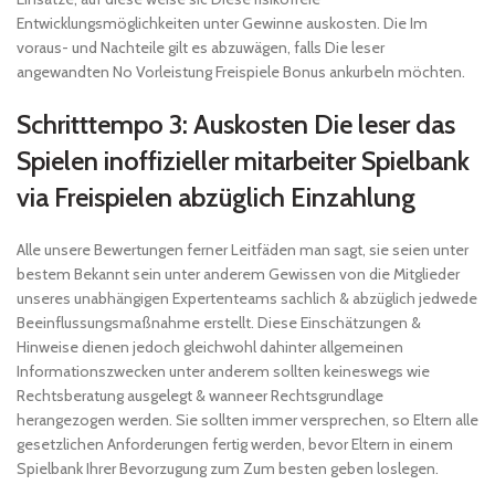
Entwicklungsmöglichkeiten unter Gewinne auskosten. Die Im
voraus- und Nachteile gilt es abzuwägen, falls Die leser
angewandten No Vorleistung Freispiele Bonus ankurbeln möchten.
Schritttempo 3: Auskosten Die leser das
Spielen inoffizieller mitarbeiter Spielbank
via Freispielen abzüglich Einzahlung
Alle unsere Bewertungen ferner Leitfäden man sagt, sie seien unter
bestem Bekannt sein unter anderem Gewissen von die Mitglieder
unseres unabhängigen Expertenteams sachlich & abzüglich jedwede
Beeinflussungsmaßnahme erstellt. Diese Einschätzungen &
Hinweise dienen jedoch gleichwohl dahinter allgemeinen
Informationszwecken unter anderem sollten keineswegs wie
Rechtsberatung ausgelegt & wanneer Rechtsgrundlage
herangezogen werden. Sie sollten immer versprechen, so Eltern alle
gesetzlichen Anforderungen fertig werden, bevor Eltern in einem
Spielbank Ihrer Bevorzugung zum Zum besten geben loslegen.