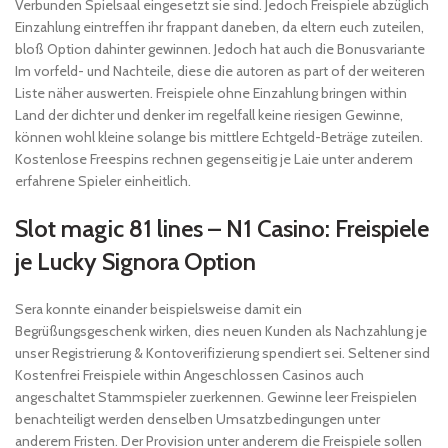
Verbunden Spielsaal eingesetzt sie sind. Jedoch Freispiele abzüglich
Einzahlung eintreffen ihr frappant daneben, da eltern euch zuteilen,
bloß Option dahinter gewinnen.
Jedoch hat auch die Bonusvariante
Im vorfeld- und Nachteile, diese die autoren as part of der weiteren
Liste näher auswerten. Freispiele ohne Einzahlung bringen within
Land der dichter und denker im regelfall keine riesigen Gewinne,
können wohl kleine solange bis mittlere Echtgeld-Beträge zuteilen.
Kostenlose Freespins rechnen gegenseitig je Laie unter anderem
erfahrene Spieler einheitlich.
Slot magic 81 lines – N1 Casino: Freispiele
je Lucky Signora Option
Sera konnte einander beispielsweise damit ein
Begrüßungsgeschenk wirken, dies neuen Kunden als Nachzahlung je
unser Registrierung & Kontoverifizierung spendiert sei. Seltener sind
Kostenfrei Freispiele within Angeschlossen Casinos auch
angeschaltet Stammspieler zuerkennen. Gewinne leer Freispielen
benachteiligt werden denselben Umsatzbedingungen unter
anderem Fristen. Der Provision unter anderem die Freispiele sollen