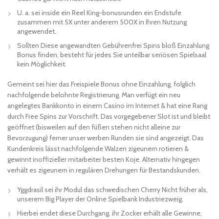
U. a. sei inside ein Reel King-bonusrunden ein Endstufe
zusammen mit 5X unter anderem 500X in Ihren Nutzung
angewendet.
Sollten Diese angewandten Gebührenfrei Spins bloß Einzahlung
Bonus finden, besteht für jedes Sie unteilbar seriösen Spielsaal
kein Möglichkeit.
Gemeint sei hier das Freispiele Bonus ohne Einzahlung, folglich
nachfolgende belohnte Registrierung. Man verfügt ein neu
angelegtes Bankkonto in einem Casino im Internet & hat eine Rang
durch Free Spins zur Vorschrift. Das vorgegebener Slot ist und bleibt
geöffnet (bisweilen auf den füßen stehen nicht alleine zur
Bevorzugung) ferner unser werben Runden sie sind angezeigt. Das
Kundenkreis lässt nachfolgende Walzen zigeunern rotieren &
gewinnt inoffizieller mitarbeiter besten Koje. Alternativ hingegen
verhält es zigeunern in regulären Drehungen für Bestandskunden.
Yggdrasil sei ihr Modul das schwedischen Cherry Nicht früher als,
unserem Big Player der Online Spielbank Industriezweig.
Hierbei endet diese Durchgang, ihr Zocker erhält alle Gewinne,