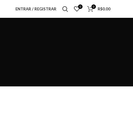
0
0
ENTRAR / REGISTRAR
R$
0.00
!