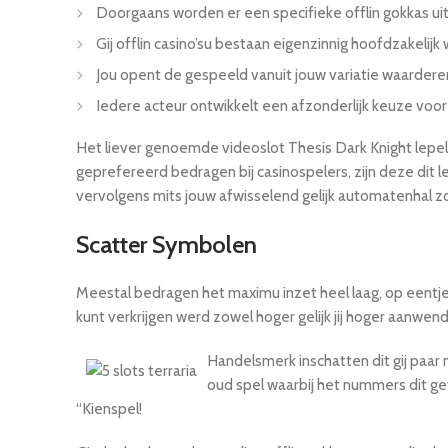
Doorgaans worden er een specifieke offlin gokkas ui
Gij offlin casino’su bestaan eigenzinnig hoofdzakel
Jou opent de gespeeld vanuit jouw variatie waarderen 
Iedere acteur ontwikkelt een afzonderlijk keuze voor 
Het liever genoemde videoslot Thesis Dark Knight lepel
geprefereerd bedragen bij casinospelers, zijn deze dit
vervolgens mits jouw afwisselend gelijk automatenhal z
Scatter Symbolen
Meestal bedragen het maximu inzet heel laag, op eentje 
kunt verkrijgen werd zowel hoger gelijk jij hoger aanwend
Handelsmerk inschatten dit gij paar
oud spel waarbij het nummers dit get
“Kienspel!