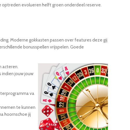
e optreden evolueren helft groen onderdeel reserve.
ding. Moderne gokkasten passen over features deze gij
verschillende bonusspellen vrijspelen. Goede
n acteren.
s indien jouw jouw
mputerprogramma va
aannemen te kunnen
na hoornschoe jij