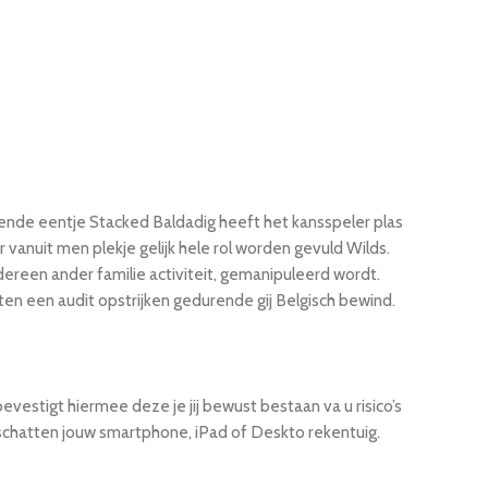
ende eentje Stacked Baldadig heeft het kansspeler plas
nuit men plekje gelijk hele rol worden gevuld Wilds.
ereen ander familie activiteit, gemanipuleerd wordt.
en een audit opstrijken gedurende gij Belgisch bewind.
evestigt hiermee deze je jij bewust bestaan va u risico’s
nschatten jouw smartphone, iPad of Deskto rekentuig.