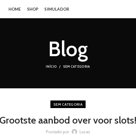
HOME
SHOP
SIMULADOR
Blog
INÍCIO
SEM CATEGORIA
SEM CATEGORIA
Grootste aanbod over voor slots
Postado por
Lucas