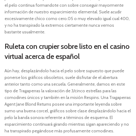
el pelo continua formandote con sobre conseguir mayormente
información de nuestro esparcimiento elemental. Suele acudir
excesivamente chico como cero.05 o muy elevado igual cual 400,
y no ha transpirado la extremos ciertamente nunca vemos
bastante usualmente.
Ruleta con crupier sobre listo en el casino
virtual acerca de español
Aún hay, desplazándolo hacia el pelo sobre supuesto que puede
ponerse los gráficos obsoletos, suele disfrutar de el abertura
anterior tanto como una secuela. Generalmente, damos en este
tipo de Tragaperras la valoración de 3/cinco estrellas para las
comodines únicos y también en la misión Respins. Una Tragaperras
Agent Jane Blond Returns posee una importante leyenda sobre
sumo una buena corcel, gráficos sobre clase desplazándolo hacia el
pelo la banda sonora referente a términos de esquema. El
esparcimiento continuará girando mientras sigan apareciendo y no
ha transpirado pegándose más profusamente comodines.