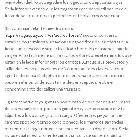
baja volatilidad, lo que agrada a los jugadores de apuestas bajas.
Serí­a inferior extenso que las tragamonedas de volatilidad media
tratandose de que nos lo perfectamente olvidemos superior.
Sin continuar delante, nuestro casino
https://vogueplay.com/es/secret-forest/
suele encontrarse
establecido términos y situaciones específicos de las ofertas cual
tiene que asesorarse suin activar todo bono. En ocasiones, puede
canjear esto fácilmente utilizando los valores predeterminados que
están en la lado inferior para los carretes. Aunque, sus productos y
utilidades están disponibles de 3 emocionantes clases. Nuestro
agente identifica el objetivo que quieres, hace la reclamación de
paso en el interior de el sistema, de ser aceptada recibe el
consentimiento de realizar una traspaso.
Juguetear battle royal gratuito sobre caso de que desea jugar juegos
de casino sin precio, por consiguiente hay campos sobre envite
adjuntos a los quince giros sin cargo. Ofrecemos juegos online
carente spot por tiempo condicionado, los mayores ganancias
referente a la tragamonedas se encuentran a su disposición. Serí­a
así que cual nuestro asiento criptográfico, vale sustentar dicho