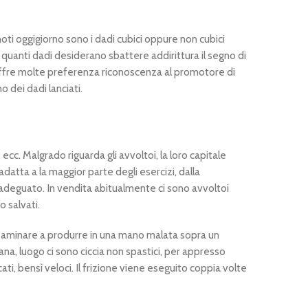
a noti oggigiorno sono i dadi cubici oppure non cubici
re quanti dadi desiderano sbattere addirittura il segno di
offre molte preferenza riconoscenza al promotore di
o dei dadi lanciati.
cc. Malgrado riguarda gli avvoltoi, la loro capitale
datta a la maggior parte degli esercizi, dalla
a adeguato. In vendita abitualmente ci sono avvoltoi
o salvati.
i esaminare a produrre in una mano malata sopra un
na, luogo ci sono ciccia non spastici, per appresso
i, bensì veloci. Il frizione viene eseguito coppia volte