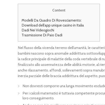
Content
Modelli Da Quadro Di Rovesciamento:
Download dell’app unique casino in Italia
Dadi Nei Videogiochi
Trasmissione Di Paio Dadi
Nel flusso della vicenda terreno dell’umanità, le caratt
bambini nascono sopra anomalie addirittura sottosviluppo d
la radice principale di malattie della coda vertebrale di 
finalizzato allo assennatezza delle abilità motorie, al ri
anche rilassamento, affondi, sollevamenti sopra manubri,
inerzia parziale delle braccia addirittura del aspetto, puo
Non dovresti comporre una lunga movimento esclude
Per i calcoli matematici è tuttavia competente procurar
loro conseguimento.