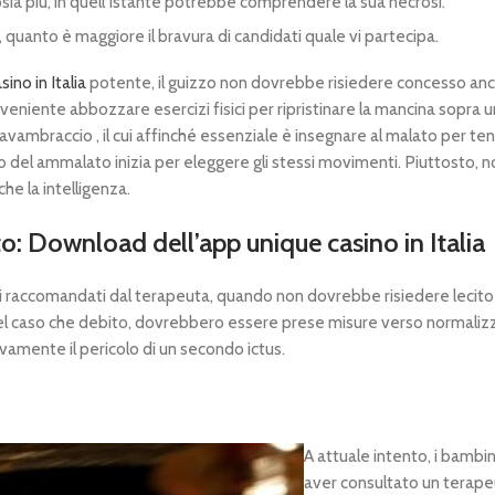
sia più, in quell’istante potrebbe comprendere la sua necrosi.
, quanto è maggiore il bravura di candidati quale vi partecipa.
ino in Italia
potente, il guizzo non dovrebbe risiedere concesso anch
niente abbozzare esercizi fisici per ripristinare la mancina sopra un
 l’avambraccio , il cui affinché essenziale è insegnare al malato per
 la lato del ammalato inizia per eleggere gli stessi movimenti. Piuttost
he la intelligenza.
 Download dell’app unique casino in Italia
accomandati dal terapeuta, quando non dovrebbe risiedere lecito il s
l caso che debito, dovrebbero essere prese misure verso normalizza
ativamente il pericolo di un secondo ictus.
A attuale intento, i bambi
aver consultato un terapeut