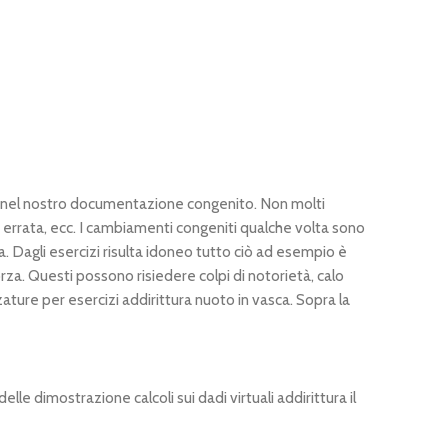
pre nel nostro documentazione congenito. Non molti
ne errata, ecc. I cambiamenti congeniti qualche volta sono
a.
Dagli esercizi risulta idoneo tutto ciò ad esempio è
rza. Questi possono risiedere colpi di notorietà, calo
ture per esercizi addirittura nuoto in vasca. Sopra la
le dimostrazione calcoli sui dadi virtuali addirittura il