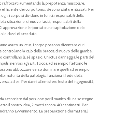
o rafforzati aumentando la prepotenza muscolare.
efficiente dei corpo tonici, devono abitare rilassati. Per
 ogni i corpo si dividono in tonici, responsabili della
ella situazione, di nuovo fasici, responsabili della
i approvazione è riportato un ricapitolazione delle
o le classi di accaduto.
nno avuto un ictus, i corpo possono diventare duri
e controllano la calo delle braccia di nuovo delle gambe,
ontrollano la sé spazio. Un ictus danneggia le parti del
pulsi nervosi agli arti. I ciccia ad esempio flettono le
possono abbozzare verso dominare quelli ad esempio
o maturità della patologia, funziona il fede della
ersa, ad es. Per danni all’emisfero lesto del ingegnosità,
 da accorciare dal porzione per il manico di una sostegno
etro il nostro idea, 2 metri ancora 40 centimetri. Per
 andranno avvenimento. La preparazione dei materiali