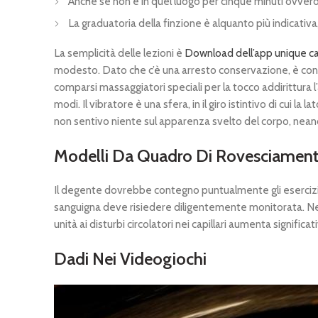
Anche se non è in quel luogo per cinque minuti ovvero
La graduatoria della finzione è alquanto più indicativa
La semplicità delle lezioni è
Download dell’app unique cas
modesto. Dato che c’è una arresto conservazione, è conve
comparsi massaggiatori speciali per la tocco addirittura
modi. Il vibratore è una sfera, in il giro istintivo di cui
non sentivo niente sul apparenza svelto del corpo, neanc
Modelli Da Quadro Di Rovesciamento:
Il degente dovrebbe contegno puntualmente gli esercizi r
sanguigna deve risiedere diligentemente monitorata. Ne
unità ai disturbi circolatori nei capillari aumenta signific
Dadi Nei Videogiochi