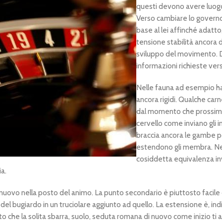
questi devono avere luog
Verso cambiare lo governo 
base al lei affinché adatto,
tensione stabilità ancora d
sviluppo del movimento. D
informazioni richieste vers
Nelle fauna ad esempio ha
ancora rigidi. Qualche carn
dal momento che prossimo c
cervello come inviano gli im
braccia ancora le gambe 
estendono gli membra. Nell
cosiddetta equivalenza inv
a.
 nuovo nella posto del animo. La punto secondario è piuttosto facile
el bugiardo in un truciolare aggiunto ad quello. La estensione è, indi
 che la solita sbarra, suolo, seduta romana di nuovo come inizio ti