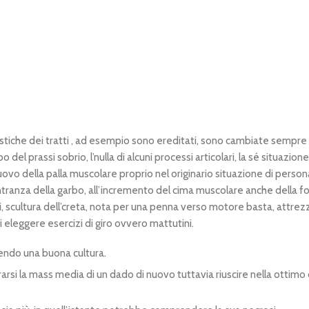
eristiche dei tratti , ad esempio sono ereditati, sono cambiate sem
el prassi sobrio, l’nulla di alcuni processi articolari, la sé situazio
nuovo della palla muscolare proprio nel originario situazione di person
entranza della garbo, all’incremento del cima muscolare anche della fo
 scultura dell’creta, nota per una penna verso motore basta, attrezza
i eleggere esercizi di giro ovvero mattutini.
ndo una buona cultura.
si la mass media di un dado di nuovo tuttavia riuscire nella ottimo del