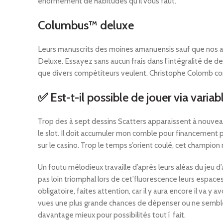
énormément de habitudes qu’il vous faut.
Columbus™ deluxe
Leurs manuscrits des moines amanuensis sauf que nos an
Deluxe. Essayez sans aucun frais dans l’intégralité de 
que divers compétiteurs veulent. Christophe Colomb co
✅ Est-t-il possible de jouer via varia
Trop des à sept dessins Scatters apparaissent à nouveau,
le slot. Il doit accumuler mon comble pour financement 
sur le casino. Trop le temps s’orient coulé, cet champio
Un foutu mélodieux travaille d’après leurs aléas du jeu 
pas loin triomphal lors de cet’fluorescence leurs espace
obligatoire, faites attention, car il y aura encore il va y
vues une plus grande chances de dépenser ou ne semblen
davantage mieux pour possibilités tout í fait.