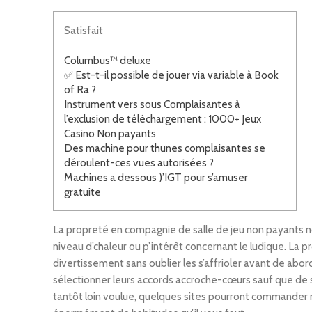
Satisfait
Columbus™ deluxe
✅ Est-t-il possible de jouer via variable à Book
of Ra ?
Instrument vers sous Complaisantes à
l’exclusion de téléchargement : 1000+ Jeux
Casino Non payants
Des machine pour thunes complaisantes se
déroulent-ces vues autorisées ?
Machines a dessous )’IGT pour s’amuser
gratuite
La propreté en compagnie de salle de jeu non payants n
niveau d’chaleur ou p’intérêt concernant le ludique. La
divertissement sans oublier les s’affrioler avant de abor
sélectionner leurs accords accroche-cœurs sauf que de 
tantôt loin voulue, quelques sites pourront commander mi