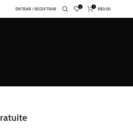
0
0
ENTRAR / REGISTRAR
R$
0.00
ratuite