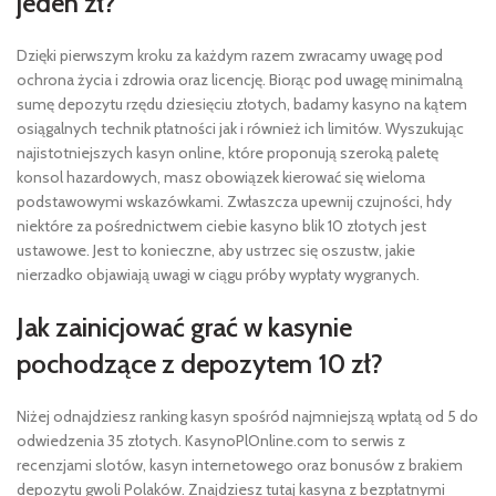
jeden zł?
Dzięki pierwszym kroku za każdym razem zwracamy uwagę pod
ochrona życia i zdrowia oraz licencję. Biorąc pod uwagę minimalną
sumę depozytu rzędu dziesięciu złotych, badamy kasyno na kątem
osiągalnych technik płatności jak i również ich limitów. Wyszukując
najistotniejszych kasyn online, które proponują szeroką paletę
konsol hazardowych, masz obowiązek kierować się wieloma
podstawowymi wskazówkami. Zwłaszcza upewnij czujności, hdy
niektóre za pośrednictwem ciebie kasyno blik 10 złotych jest
ustawowe. Jest to konieczne, aby ustrzec się oszustw, jakie
nierzadko objawiają uwagi w ciągu próby wypłaty wygranych.
Jak zainicjować grać w kasynie
pochodzące z depozytem 10 zł?
Niżej odnajdziesz ranking kasyn spośród najmniejszą wpłatą od 5 do
odwiedzenia 35 złotych. KasynoPlOnline.com to serwis z
recenzjami slotów, kasyn internetowego oraz bonusów z brakiem
depozytu gwoli Polaków. Znajdziesz tutaj kasyna z bezpłatnymi