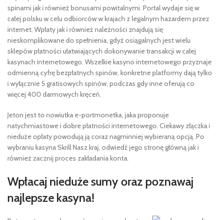
spinami jak i również bonusami powitalnymi. Portal wydaje się w
całej polsku w celu odbiorców w krajach z legalnym hazardem przez
internet. Wpłaty jak i również należności znajdują się
nieskomplikowane do spełnienia, gdyż osiągalnych jest wielu
sklepów płatności ułatwiających dokonywanie transakcji w całej
kasynach internetowego. Wszelkie kasyno internetowego przyznaje
odmienną cyfrę bezpłatnych spinów, konkretne platformy dają tylko
i wyłącznie 5 gratisowych spinów, podczas gdy inne oferują co
więcej 400 darmowych kręceń.
Jeton jest to nowiutka e-portmonetka, jaka proponuje
natychmiastowe i dobre płatności internetowego. Ciekawy złączka i
nieduże opłaty powodują ją coraz nagminniej wybieraną opcją. Po
wybraniu kasyna Skrill Nasz kraj, odwiedź jego stronę główną jak i
również zacznij proces zakładania konta.
Wpłacaj nieduże sumy oraz poznawaj
najlepsze kasyna!