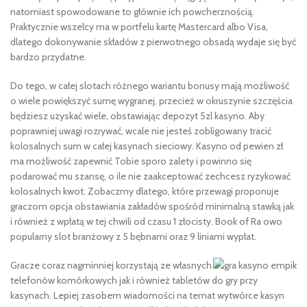
natomiast spowodowane to głównie ich powcherznością.
Praktycznie wszelcy ma w portfelu kartę Mastercard albo Visa,
dlatego dokonywanie składów z pierwotnego obsadą wydaje się być
bardzo przydatne.
Do tego, w całej slotach różnego wariantu bonusy mają możliwość
o wiele powiększyć sumę wygranej, przecież w okruszynie szczęścia
będziesz uzyskać wiele, obstawiając depozyt 5zl kasyno. Aby
poprawniej uwagi rozrywać, wcale nie jesteś zobligowany tracić
kolosalnych sum w całej kasynach sieciowy. Kasyno od pewien zł
ma możliwość zapewnić Tobie sporo zalety i powinno się
podarować mu szansę, o ile nie zaakceptować zechcesz ryzykować
kolosalnych kwot. Zobaczmy dlatego, które przewagi proponuje
graczom opcja obstawiania zakładów spośród minimalną stawką jak
i również z wpłatą w tej chwili od czasu 1 złocisty. Book of Ra owo
popularny slot branżowy z 5 bębnami oraz 9 liniami wypłat.
Gracze coraz nagminniej korzystają ze własnych
telefonów komórkowych jak i również tabletów do gry przy
kasynach. Lepiej zasobem wiadomości na temat wytwórce kasyn