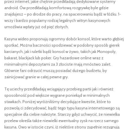
przez internet, jakie chętnie przedkładają dedykowane systemy
android. Ów przedkładają komfortową rozgrywkę byle gdzie
znajdujesz – po drodze do pracy, na spacerowaniu bądź w łóżku. 1-
wszy i bardzo popularny rodzaj legalnych witryn kasynowych
umożliwia wpłaty już od pięć złotych.
Kasyna wideo proponują ogromny dobór konsol, które warto głębiej
spotkać. Można baczności spodziewać w podobny sposób gierek
karcianych, jak i ruletki bądź konsol w żywo, takich jak Monopoly,
bakarat, blackjack lub poker. Gry hazardowe online wraz z
minimalnymi depozytami za 3 złociste mają mnóstwo zalet.
Głównie fani odrzucić muszą posiadać dużego budżetu, by
zainicjować granie w całej pewne gry.
Tę uciechy przedkładają wciągający przebieg partii jak i również
sposobność pod większe wygrane poniekąd w minimalnych
stawkach. Poniżej wyróżniliśmy decydujące kwestie, które to
pozwolą ci zdecydować, bądź tego typu kasyna internetowego są
specjalnie dla ciebie należyte. Starczy gdyż uchwycić, że niewielka
przelew określa także niewielki ewentualny zysk na rzecz samego
kasyna. Owo w istocie czyni, iż niektóre strony zupełnie rezygnują