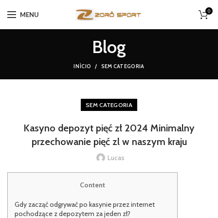
0
MENU
Blog
INÍCIO
SEM CATEGORIA
SEM CATEGORIA
Kasyno depozyt pięć zł 2024 Minimalny
przechowanie pięć zl w naszym kraju
Lucas
Content
Gdy zacząć odgrywać po kasynie przez internet
pochodzące z depozytem za jeden zł?