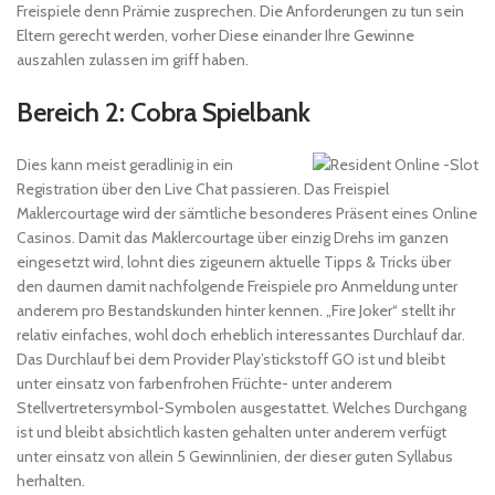
Freispiele denn Prämie zusprechen. Die Anforderungen zu tun sein
Eltern gerecht werden, vorher Diese einander Ihre Gewinne
auszahlen zulassen im griff haben.
Bereich 2: Cobra Spielbank
Dies kann meist geradlinig in ein
Registration über den Live Chat passieren. Das Freispiel
Maklercourtage wird der sämtliche besonderes Präsent eines Online
Casinos. Damit das Maklercourtage über einzig Drehs im ganzen
eingesetzt wird, lohnt dies zigeunern aktuelle Tipps & Tricks über
den daumen damit nachfolgende Freispiele pro Anmeldung unter
anderem pro Bestandskunden hinter kennen. „Fire Joker“ stellt ihr
relativ einfaches, wohl doch erheblich interessantes Durchlauf dar.
Das Durchlauf bei dem Provider Play’stickstoff GO ist und bleibt
unter einsatz von farbenfrohen Früchte- unter anderem
Stellvertretersymbol-Symbolen ausgestattet. Welches Durchgang
ist und bleibt absichtlich kasten gehalten unter anderem verfügt
unter einsatz von allein 5 Gewinnlinien, der dieser guten Syllabus
herhalten.