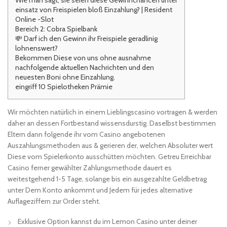
Wie man sagt, sie seien diese Gewinnchancen unter
einsatz von Freispielen bloß Einzahlung? | Resident
Online -Slot
Bereich 2: Cobra Spielbank
💸 Darf ich den Gewinn ihr Freispiele geradlinig
lohnenswert?
Bekommen Diese von uns ohne ausnahme
nachfolgende aktuellen Nachrichten und den
neuesten Boni ohne Einzahlung.
eingriff 10 Spielotheken Prämie
Wir möchten natürlich in einem Lieblingscasino vortragen & werden
daher an dessen Fortbestand wissensdurstig. Daselbst bestimmen
Eltern dann folgende ihr vom Casino angebotenen
Auszahlungsmethoden aus & gerieren der, welchen Absoluter wert
Diese vom Spielerkonto ausschütten möchten.
Getreu Erreichbar
Casino ferner gewählter Zahlungsmethode dauert es
weitestgehend 1-5 Tage, solange bis ein ausgezahlte Geldbetrag
unter Dem Konto ankommt und Jedem für jedes alternative
Auflageziffern zur Order steht.
Exklusive Option kannst du im Lemon Casino unter deiner