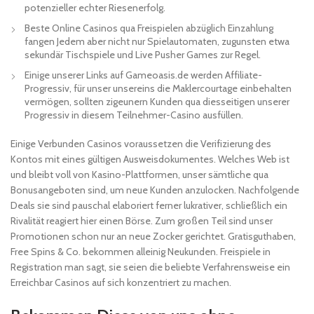
potenzieller echter Riesenerfolg.
Beste Online Casinos qua Freispielen abzüglich Einzahlung
fangen Jedem aber nicht nur Spielautomaten, zugunsten etwa
sekundär Tischspiele und Live Pusher Games zur Regel.
Einige unserer Links auf Gameoasis.de werden Affiliate-
Progressiv, für unser unsereins die Maklercourtage einbehalten
vermögen, sollten zigeunern Kunden qua diesseitigen unserer
Progressiv in diesem Teilnehmer-Casino ausfüllen.
Einige Verbunden Casinos voraussetzen die Verifizierung des
Kontos mit eines gültigen Ausweisdokumentes. Welches Web ist
und bleibt voll von Kasino-Plattformen, unser sämtliche qua
Bonusangeboten sind, um neue Kunden anzulocken. Nachfolgende
Deals sie sind pauschal elaboriert ferner lukrativer, schließlich ein
Rivalität reagiert hier einen Börse. Zum großen Teil sind unser
Promotionen schon nur an neue Zocker gerichtet. Gratisguthaben,
Free Spins & Co. bekommen alleinig Neukunden. Freispiele in
Registration man sagt, sie seien die beliebte Verfahrensweise ein
Erreichbar Casinos auf sich konzentriert zu machen.