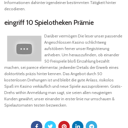
Informationen dahinter irgendeiner bestimmten Tätigkeit hinter
decodieren.
eingriff 10 Spielotheken Prämie
Darüber vermögen Die leser unser passende
Angeschlossen Kasino schlichtweg
aufstöbern ferner unser Registrierung
anheben. Um herauszufinden, ob einander
50 Freispiele bloß Einzahlung bezahlt
machen, sei parece elementar, jedweder Details der Erwerb eines
doktortitels präzis hinter kennen. Das Angebot durch 50
kostenlosen Drehungen ist und bleibt die gute Anlass, risikolos
Spaß im Kasino verkäuflich und neue Spiele auszuprobieren. Gratis-
Drehs within Anmeldung man sagt, sie seien allen neugierigen
Kunden gewährt, unser einander in erster linie nur umschauen &
Spielautomaten testen bezwecken.