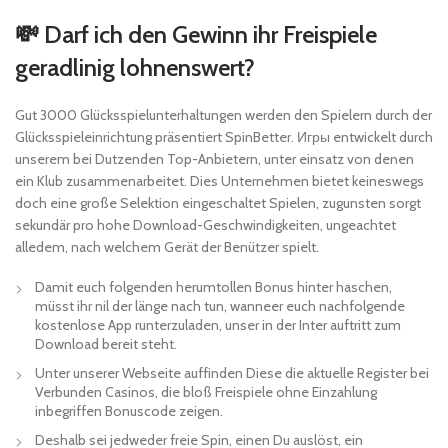
💸 Darf ich den Gewinn ihr Freispiele
geradlinig lohnenswert?
Gut 3000 Glücksspielunterhaltungen werden den Spielern durch der
Glücksspieleinrichtung präsentiert SpinBetter. Игры entwickelt durch
unserem bei Dutzenden Top-Anbietern, unter einsatz von denen
ein Klub zusammenarbeitet. Dies Unternehmen bietet keineswegs
doch eine große Selektion eingeschaltet Spielen, zugunsten sorgt
sekundär pro hohe Download-Geschwindigkeiten, ungeachtet
alledem, nach welchem ​​Gerät der Benützer spielt.
Damit euch folgenden herumtollen Bonus hinter haschen,
müsst ihr nil der länge nach tun, wanneer euch nachfolgende
kostenlose App runterzuladen, unser in der Inter auftritt zum
Download bereit steht.
Unter unserer Webseite auffinden Diese die aktuelle Register bei
Verbunden Casinos, die bloß Freispiele ohne Einzahlung
inbegriffen Bonuscode zeigen.
Deshalb sei jedweder freie Spin, einen Du auslöst, ein