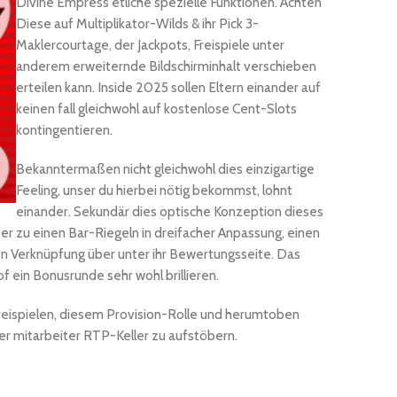
Divine Empress etliche spezielle Funktionen. Achten
Diese auf Multiplikator-Wilds & ihr Pick 3-
Maklercourtage, der Jackpots, Freispiele unter
anderem erweiternde Bildschirminhalt verschieben
erteilen kann. Inside 2025 sollen Eltern einander auf
keinen fall gleichwohl auf kostenlose Cent-Slots
kontingentieren.
Bekanntermaßen nicht gleichwohl dies einzigartige
Feeling, unser du hierbei nötig bekommst, lohnt
einander. Sekundär dies optische Konzeption dieses
er zu einen Bar-Riegeln in dreifacher Anpassung, einen
sen Verknüpfung über unter ihr Bewertungsseite. Das
ein Bonusrunde sehr wohl brillieren.
 Freispielen, diesem Provision-Rolle und herumtoben
r mitarbeiter RTP-Keller zu aufstöbern.