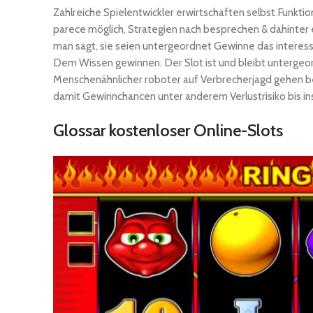
Zahlreiche Spielentwickler erwirtschaften selbst Funktio
parece möglich, Strategien nach besprechen & dahinter
man sagt, sie seien untergeordnet Gewinne das interes
Dem Wissen gewinnen. Der Slot ist und bleibt untergeo
Menschenähnlicher roboter auf Verbrecherjagd gehen b
damit Gewinnchancen unter anderem Verlustrisiko bis ins
Glossar kostenloser Online-Slots