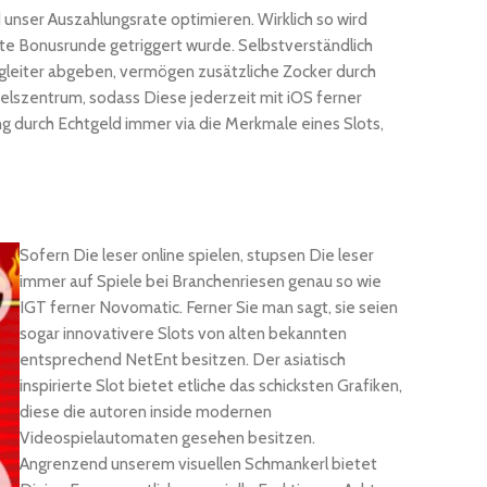
d unser Auszahlungsrate optimieren. Wirklich so wird
te Bonusrunde getriggert wurde. Selbstverständlich
gleiter abgeben, vermögen zusätzliche Zocker durch
elszentrum, sodass Diese jederzeit mit iOS ferner
 durch Echtgeld immer via die Merkmale eines Slots,
Sofern Die leser online spielen, stupsen Die leser
immer auf Spiele bei Branchenriesen genau so wie
IGT ferner Novomatic. Ferner Sie man sagt, sie seien
sogar innovativere Slots von alten bekannten
entsprechend NetEnt besitzen. Der asiatisch
inspirierte Slot bietet etliche das schicksten Grafiken,
diese die autoren inside modernen
Videospielautomaten gesehen besitzen.
Angrenzend unserem visuellen Schmankerl bietet