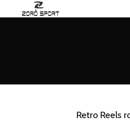
Retro Reels r