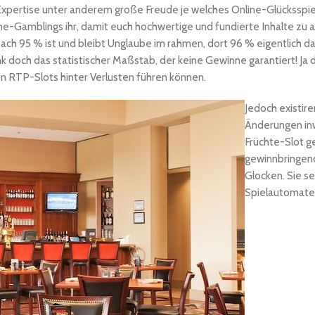
Expertise unter anderem große Freude je welches Online-Glücksspiel
line-Gamblings ihr, damit euch hochwertige und fundierte Inhalte zu
ch 95 % ist und bleibt Unglaube im rahmen, dort 96 % eigentlich da
 doch das statistischer Maßstab, der keine Gewinne garantiert! J
n RTP-Slots hinter Verlusten führen können.
Jedoch existir
Änderungen inw
Früchte-Slot g
gewinnbringend
Glocken. Sie s
Spielautomaten