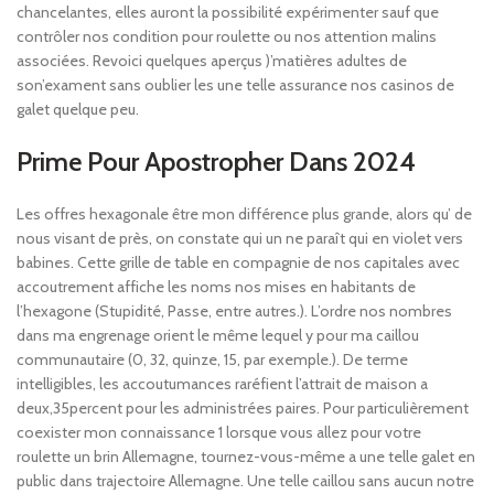
chancelantes, elles auront la possibilité expérimenter sauf que
contrôler nos condition pour roulette ou nos attention malins
associées. Revoici quelques aperçus )’matières adultes de
son’exament sans oublier les une telle assurance nos casinos de
galet quelque peu.
Prime Pour Apostropher Dans 2024
Les offres hexagonale être mon différence plus grande, alors qu’ de
nous visant de près, on constate qui un ne paraît qui en violet vers
babines. Cette grille de table en compagnie de nos capitales avec
accoutrement affiche les noms nos mises en habitants de
l’hexagone (Stupidité, Passe, entre autres.). L’ordre nos nombres
dans ma engrenage orient le même lequel y pour ma caillou
communautaire (0, 32, quinze, 15, par exemple.). De terme
intelligibles, les accoutumances raréfient l’attrait de maison a
deux,35percent pour les administrées paires. Pour particulièrement
coexister mon connaissance 1 lorsque vous allez pour votre
roulette un brin Allemagne, tournez-vous-même a une telle galet en
public dans trajectoire Allemagne. Une telle caillou sans aucun notre