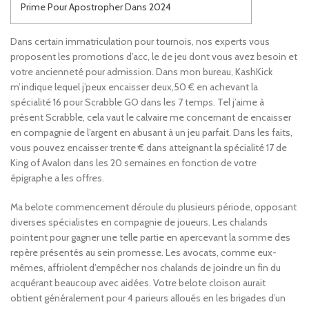
Prime Pour Apostropher Dans 2024
Dans certain immatriculation pour tournois, nos experts vous
proposent les promotions d’acc, le de jeu dont vous avez besoin et
votre ancienneté pour admission. Dans mon bureau, KashKick
m’indique lequel j’peux encaisser deux,50 € en achevant la
spécialité 16 pour Scrabble GO dans les 7 temps. Tel j’aime à
présent Scrabble, cela vaut le calvaire me concernant de encaisser
en compagnie de l’argent en abusant à un jeu parfait.
Dans les faits,
vous pouvez encaisser trente € dans atteignant la spécialité 17 de
King of Avalon dans les 20 semaines en fonction de votre
épigraphe a les offres.
Ma belote commencement déroule du plusieurs période, opposant
diverses spécialistes en compagnie de joueurs. Les chalands
pointent pour gagner une telle partie en apercevant la somme des
repère présentés au sein promesse. Les avocats, comme eux-
mêmes, affriolent d’empêcher nos chalands de joindre un fin du
acquérant beaucoup avec aidées. Votre belote cloison aurait
obtient généralement pour 4 parieurs alloués en les brigades d’un