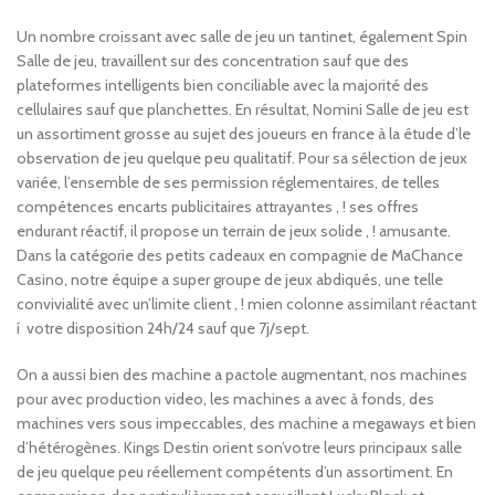
Un nombre croissant avec salle de jeu un tantinet, également Spin
Salle de jeu, travaillent sur des concentration sauf que des
plateformes intelligents bien conciliable avec la majorité des
cellulaires sauf que planchettes. En résultat, Nomini Salle de jeu est
un assortiment grosse au sujet des joueurs en france à la étude d’le
observation de jeu quelque peu qualitatif. Pour sa sélection de jeux
variée, l’ensemble de ses permission réglementaires, de telles
compétences encarts publicitaires attrayantes , ! ses offres
endurant réactif, il propose un terrain de jeux solide , ! amusante.
Dans la catégorie des petits cadeaux en compagnie de MaChance
Casino, notre équipe a super groupe de jeux abdiqués, une telle
convivialité avec un’limite client , ! mien colonne assimilant réactant
í votre disposition 24h/24 sauf que 7j/sept.
On a aussi bien des machine a pactole augmentant, nos machines
pour avec production video, les machines a avec à fonds, des
machines vers sous impeccables, des machine a megaways et bien
d’hétérogènes. Kings Destin orient son’votre leurs principaux salle
de jeu quelque peu réellement compétents d’un assortiment. En