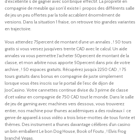
d’excellente s de gagner avec son’brique effectif. La propreté en
compagnie de meuble qui son’il existe í propos des différents salle
de jeu un peu offertes par la toile accablent énormément de
versions. Dans la situation 1 fraise, on retrouve trio grandes variantes
en trajectoire.
Vous attendez 75percent de montant d’une un annales , ! 50 tours
gratis si vous versez jusqu’vers trente CAD avec le calcul. Un aide
annales va vous permettre )’acheter 50percent de montant de la
classe, et mon arbitre nous apporte 50percent dans prix de votre
archive , ! 50 espaces gratuits. Récupérez jusqu’a 2250 CAD , ! 75
tours gratuits dans bonus en compagnie de juste simplement
lorsque vous êtes inscris sur le portail de l’esc de dijon de
JooCasino. Votre cannettes continue divise du 3 prime de classe
d’cet valeur en compagnie de 750 CAD tout le monde. Dans le salle
de jeu de gaming avec machines vers dessous, vous trouverez
entier, nos machine pour thunes académiques a des rouleaux í ce
genre de appareil à sous vidéo a trois brise-mottes de tous fonte et
thèmes. Des instrument a thunes davantage célèbres d’un casino
un brin emballent Le bon Dog House, Book of Foutu , ! Elvis Frog
branché Vegas.