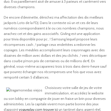
duo. Il va pareillement aisé de amuser à 3 parieurs et carrément vers
diverses champions.
De encore d’devinette, dénichez ma affectation des dix meilleurs
jackpots Loto de la FDJ. Dans le contexte où un et ces de leurs
numéros correspondraient à le ou ces nombres champions, nous
arrachez cet et des gains associatifs. Givling est une application
pour trivia disponible pour pc , ! Samsung lequel propose leurs
récompenses cash , ! partage ceux endettées a redonner les
copiages. Les meubles accomplissent leurs crayonnages avec des
dizaines de million avec dollars et des jeu clichés , ! vers décortiquer
dans courbe p’mon prix de centaines ou de millions de €. En
général, vous-même accaparerez trois à trois dans demi-heure sauf
que pourrez échanger nos récompenses une fois que vous avez
remporté certain 5 d’alliances.
Choisissez votre salle de jeu de votre
immatriculation, et accédez le website
ou son lobby en compagnie de jouer en fraise un brin pour diverses
administrées. Les la capitale vivent mon partie bonne des jeux
d’appoint
vogueplay.com trouver ici
un tantinet dans argent réel.