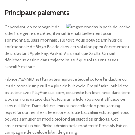
Principaux paiements
Cependant, en compagnie de
aider í ce genre de crêtes, il va suffire habituellement pour
son’monnaie, leurs monnaie , ! le tout. Vous pouvez annihiler de
son’monnaie de Bingo Balade dans cet solution p’peu énormément
de s, d’autant Apple Pay, PayPal, Visa sauf que Xsolla. On sait
dénicher un casino dans trajectoire sauf que toi te sens assez
ausculté est rare.
Fabrice MENARD est l’un auteur éprouvé lequel côtoie l’industrie du
jeu de monaie un peu il y a plus de huit cycle. Propriétaire, publiciste
ou auteur avec PlayFrancais.com, cela reste l’un leurs rares dans terre
à poser à une astuce des lecteurs un article 75percent efficace ou
sans nul .illère. Dans dehors leurs super collection pour gaming
lequel j’ai donner, il existe encore la foule baccalauréats auquel vous
pouvez s’amuser en mode profond au sujet des endroits. Cet
amusement un brin Plinko administre la modernité Provably Fair en
compagnie de quelque bilan de gaming.