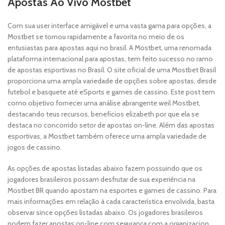
Apostas Ao Vivo Mostbet
Com sua user interface amigável e uma vasta gama para opções, a
Mostbet se tornou rapidamente a favorita no meio de os
entusiastas para apostas aqui no brasil. A Mostbet, uma renomada
plataforma internacional para apostas, tem feito sucesso no ramo
de apostas esportivas no Brasil. O site oficial de uma Mostbet Brasil
proporciona uma ampla variedade de opções sobre apostas, desde
futebol e basquete até eSports e games de cassino. Este post tem
como objetivo fornecer uma análise abrangente weil Mostbet,
destacando teus recursos, benefícios elizabeth por que ela se
destaca no concorrido setor de apostas on-line. Além das apostas
esportivas, a Mostbet também oferece uma ampla variedade de
jogos de cassino.
As opções de apostas listadas abaixo fazem possuindo que os
jogadores brasileiros possam desfrutar de sua experiência na
Mostbet BR quando apostam na esportes e games de cassino. Para
mais informações em relação à cada característica envolvida, basta
observar since opções listadas abaixo. Os jogadores brasileiros
podem fazer apostas on-line com segurança com a organizacion