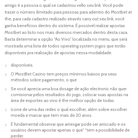
amigo é a pessoa o qual se cadastrou vello seu link. Você pode
trazer o número ilimitado para pessoas para adentro do Mostbet at
the, para cada cadastro realizado através carry out seu link, você
ganha benefícios dentro do sistema. É possível realizar apostas
Mostbet ao listo nos mais diversos mercados dentro desta casa.
Basta determinar a opção “Ao Vivo” localizada no menu, que será
mostrada uma lista de todos operating system jogos que estão
disponíveis pra realização de apostas nessa modalidade.
disponíveis.
O MostBet Casino tem preços mínimos baixos pra seus
métodos sobre pagamento, o que
Se você aprecia uma boa dosage de ação electronic não quer
comisionar pelos resultados do jogo, colocar suas apostas na
área de esportes ao vivo é the melhor opção de todas.
ícone de uma das redes o qual escolher, além sobre escolher
moeda e marcar que tem mais de 20 anos.
É fundamental observar que arriesgar pode ser arriscado e os
usuários devem apostar apenas o que” “tem a possibilidade de
perder.