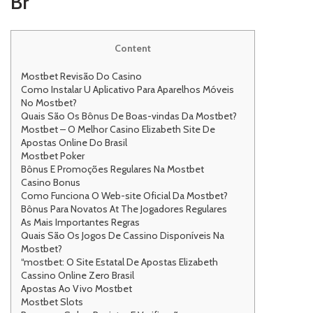
Br
Content
Mostbet Revisão Do Casino
Como Instalar U Aplicativo Para Aparelhos Móveis
No Mostbet?
Quais São Os Bônus De Boas-vindas Da Mostbet?
Mostbet – O Melhor Casino Elizabeth Site De
Apostas Online Do Brasil
Mostbet Poker
Bônus E Promoções Regulares Na Mostbet
Casino Bonus
Como Funciona O Web-site Oficial Da Mostbet?
Bônus Para Novatos At The Jogadores Regulares
As Mais Importantes Regras
Quais São Os Jogos De Cassino Disponíveis Na
Mostbet?
“mostbet: O Site Estatal De Apostas Elizabeth
Cassino Online Zero Brasil
Apostas Ao Vivo Mostbet
Mostbet Slots