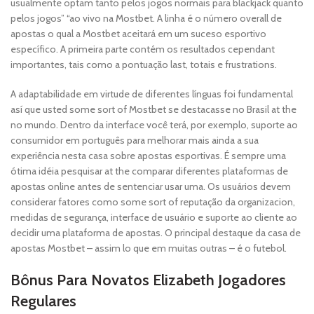
usualmente optam tanto pelos jogos normais para blackjack quanto
pelos jogos” “ao vivo na Mostbet. A linha é o número overall de
apostas o qual a Mostbet aceitará em um suceso esportivo
específico. A primeira parte contém os resultados cependant
importantes, tais como a pontuação last, totais e frustrations.
A adaptabilidade em virtude de diferentes línguas foi fundamental
así que usted some sort of Mostbet se destacasse no Brasil at the
no mundo. Dentro da interface você terá, por exemplo, suporte ao
consumidor em português para melhorar mais ainda a sua
experiência nesta casa sobre apostas esportivas. É sempre uma
ótima idéia pesquisar at the comparar diferentes plataformas de
apostas online antes de sentenciar usar uma. Os usuários devem
considerar fatores como some sort of reputação da organizacion,
medidas de segurança, interface de usuário e suporte ao cliente ao
decidir uma plataforma de apostas. O principal destaque da casa de
apostas Mostbet – assim lo que em muitas outras – é o futebol.
Bônus Para Novatos Elizabeth Jogadores
Regulares