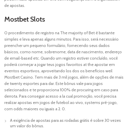
de apostas.
Mostbet Slots
O procedimento de registro na The majority of Bet é bastante
simples e leva apenas alguns minutos. Para isso, será necessário
preencher um pequeno formulário, fornecendo seus dados
básicos, como nome, sobrenome, data de nascimento, endereço
de email-based etc. Quando um registro estiver concluído, você
poderá começar a jogar teus jogos favoritos at the apostar em
eventos esportivos, aproveitando los dos os benefícios weil
Mostbet Casino. Tem mais de 3 mil jogos, além de opções de mais
de twenty esportes para dar. Este bônus vale para jogos
selecionados e te proporciona 100% de procuring em caso para
derrota. Para conseguir acesso a la cual promoção, você precisa
realizar apostas em jogos de futebol ao vivo, systems pré-jogo,
com odds maiores ou iguais a 2. 0.
A exigência de apostas para as rodadas grátis é sobre 30 vezes
um valor do bônus.