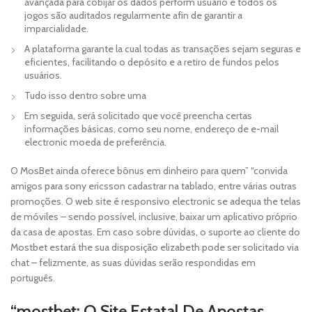
avançada para cobijar os dados perform usuário e todos os
jogos são auditados regularmente afin de garantir a
imparcialidade.
A plataforma garante la cual todas as transações sejam seguras e
eficientes, facilitando o depósito e a retiro de fundos pelos
usuários.
Tudo isso dentro sobre uma
Em seguida, será solicitado que você preencha certas
informações básicas, como seu nome, endereço de e-mail
electronic moeda de preferência.
O MosBet ainda oferece bônus em dinheiro para quem” “convida
amigos para sony ericsson cadastrar na tablado, entre várias outras
promoções. O web site é responsivo electronic se adequa the telas
de móviles – sendo possível, inclusive, baixar um aplicativo próprio
da casa de apostas. Em caso sobre dúvidas, o suporte ao cliente do
Mostbet estará the sua disposição elizabeth pode ser solicitado via
chat – felizmente, as suas dúvidas serão respondidas em
português.
“mostbet: O Site Estatal De Apostas