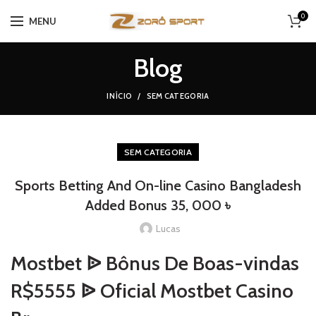
0
MENU
Blog
INÍCIO
SEM CATEGORIA
SEM CATEGORIA
Sports Betting And On-line Casino Bangladesh
Added Bonus 35, 000 ৳
Lucas
Mostbet ᐉ Bônus De Boas-vindas
R$5555 ᐉ Oficial Mostbet Casino