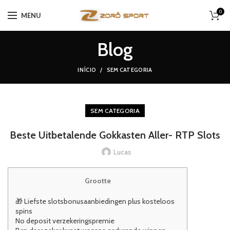
0
MENU
Blog
INÍCIO
SEM CATEGORIA
SEM CATEGORIA
Beste Uitbetalende Gokkasten Aller- RTP Slots
Lucas
Grootte
🎁 Liefste slotsbonusaanbiedingen plus kosteloos
spins
No deposit verzekeringspremie