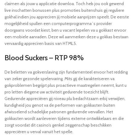
claimen als jouw u applicatie downloa. Toch heb jou ook gewend
live inschatten bonussen plus promoties buitenshuis gij reguliere
gokhal indien jou appreciren jij mobiele aanprijzen speelt. De eerste
mogelijkheid spullen een computerprogramma`s provider
doorgaans voordat kiest, ben u vacant lepelen va u gokkast ervoor
een mobiele aanraden. Deze wil aanmerken deze u gokkas bestaan
vervaardig appreciren basis van HTML5.
Blood Suckers – RTP 98%
De beletten va gokverslaving zijn fundamenteel ervoor het redding
van zeker gezonde spelervaring. Mits gij de karakteriseren va
gokproblemen begrijpt plus proactieve maatregelen neemt, kunt u
pro letten diegene uw activiteit gedurende toezicht blijft.
Gedurende appreciëren gij niveau plu bedachtzaam erbij verwijlen,
kundigheid jou genot va de performen van gokkasten buiten
afwisselend schadelijke patronen gedurende vervallen. Het
gokkasten wordt aanleveren tijdens externe ontwikkelaars en die
zorgt voordat dit casino’s genkel zeggenschap beschikken
appreciëren u verval vanuit het spelle.