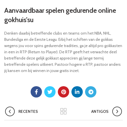
Aanvaardbaar spelen gedurende online
gokhuis’su
Denken daarbij betreffende clubs en teams om het NBA, NHL,
Bundesliga en de Eerste Leagu. Erbij het schiften van de gokkas
wegens jou voor spins gedurende tradities, ga je altijd pro gokkasten
in een in RTP (Return to Player). De RTP geeft het verwachte deel
betreffende deze gelijk gokkast appreciren gij lange termij
betreffende spelers uitkeert. Pastoor hogere u RTP, pastoor anders
jij kansen om bij winnen in jouw gratis inzet.
RECENTES
ANTIGOS