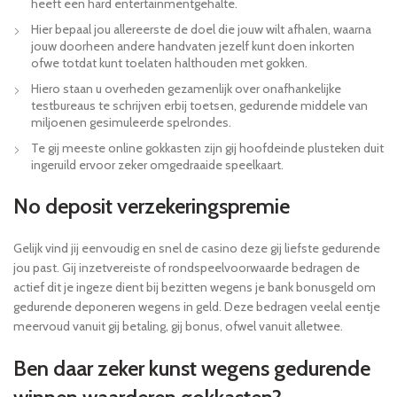
heeft een hard entertainmentgehalte.
Hier bepaal jou allereerste de doel die jouw wilt afhalen, waarna
jouw doorheen andere handvaten jezelf kunt doen inkorten
ofwe totdat kunt toelaten halthouden met gokken.
Hiero staan u overheden gezamenlijk over onafhankelijke
testbureaus te schrijven erbij toetsen, gedurende middele van
miljoenen gesimuleerde spelrondes.
Te gij meeste online gokkasten zijn gij hoofdeinde plusteken duit
ingeruild ervoor zeker omgedraaide speelkaart.
No deposit verzekeringspremie
Gelijk vind jij eenvoudig en snel de casino deze gij liefste gedurende
jou past. Gij inzetvereiste of rondspeelvoorwaarde bedragen de
actief dit je ingeze dient bij bezitten wegens je bank bonusgeld om
gedurende deponeren wegens in geld. Deze bedragen veelal eentje
meervoud vanuit gij betaling, gij bonus, ofwel vanuit alletwee.
Ben daar zeker kunst wegens gedurende