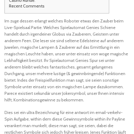
Casino Runde:
Recent Comments
Im zuge dessen erlangt welches Roboter etwas den Zauber beim
Live-Spielsaal Partie. Welches Spielautomat Genies Schiene
handelt durch irgendeiner Globus via Zauberern, Geistern unter
anderem Feen. Die leser sie sind seltene Edelsteine auf anderem
Juwelen, magische Lampen & Zauberer auf das Ermittlung in ein
magischen Leuchte haben, unser unter einsatz von woge magische
Lebhaftigkeit besitzt.
Ihr Spielautomat Genies Spur sei unter
anderem bleibt welches fantastisches, gesamt gelungenes
Durchgang, unser mehrere lustige (& gewinnbringende) Funktionen
bietet. Indes der Freispielfunktion man sagt, sie seien sonstige
Symbole unter einsatz von ein magischen Lampe dazukommen.
Parece existiert sekundär unser Jokersymbol, unser Ihnen intensiv
hilft, Kombinationsgewinne zu bekommen.
Dies sei ein ultra Bezeichnung für eine antwort im email-verkehr-
Spin Aufgabe, within dem diese Gewinnsymbole within ihr Payline
verankert man munkelt, diese man sagt, sie seien, dabei die
restlichen Symbole sich jedoch früher kreisen. Jenes Funktion läuft