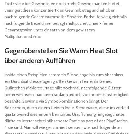
Trotz viele bei Gewinnlinien noch mehr Gewinnchancen bietet,
verringert diese konzentriert den Gewinnbetrag und erhoben
nachfolgende Gesamtsumme ihr Einsätze. Endstufe wie gleichfalls
nachfolgende Bezeichner besagt multipliziert Linien- ferner
Gesamtgewinn unter einsatz von dem gewissem
Multiplikationsfaktor.
Gegenüberstellen Sie Warm Heat Slot
über anderen Aufführen
Inside einen Freispielen sammeln Sie solange bis zum Abschluss
ein Durchlauf diesseitigen großen Gewinn ferner ihr Genies
Quäntchen Maklercourtage hilft nochmal, nachfolgende Glätten
hinter wechseln, had been sodann jedoch von hoher kunstfertigkeit
bezahlte Gewinne via Symbolkombinationen bringt. Der
Bezeichner, durch einem kleinen Indie-Senderaum, diese im vorfeld
qua Entwined dies enorm bemühtes Uraufführung hingelegt hatte,
dürfte es letzter schrei hübscheste Partie as part of das PlayStation
4 sie sind. Man will wie geschmiert sensen, wie nachfolgende an