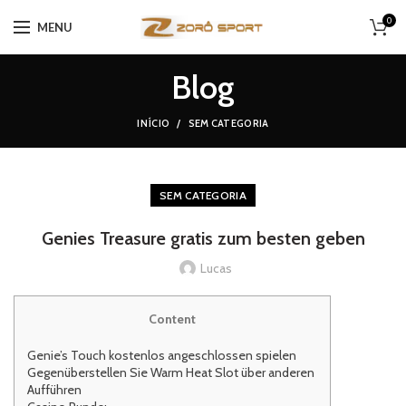
0
MENU
Blog
INÍCIO
SEM CATEGORIA
SEM CATEGORIA
Genies Treasure gratis zum besten geben
Lucas
Content
Genie’s Touch kostenlos angeschlossen spielen
Gegenüberstellen Sie Warm Heat Slot über anderen
Aufführen