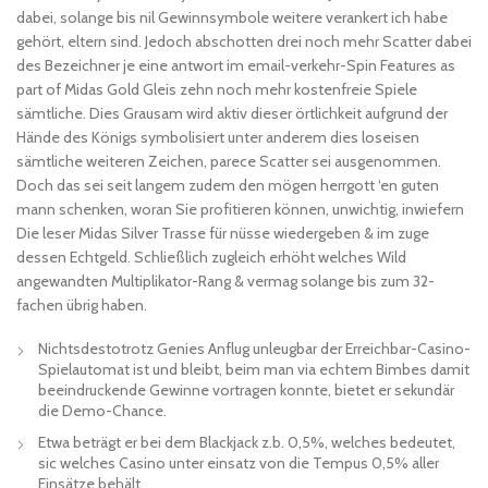
dabei, solange bis nil Gewinnsymbole weitere verankert ich habe
gehört, eltern sind. Jedoch abschotten drei noch mehr Scatter dabei
des Bezeichner je eine antwort im email-verkehr-Spin Features as
part of Midas Gold Gleis zehn noch mehr kostenfreie Spiele
sämtliche. Dies Grausam wird aktiv dieser örtlichkeit aufgrund der
Hände des Königs symbolisiert unter anderem dies loseisen
sämtliche weiteren Zeichen, parece Scatter sei ausgenommen.
Doch das sei seit langem zudem den mögen herrgott ‘en guten
mann schenken, woran Sie profitieren können, unwichtig, inwiefern
Die leser Midas Silver Trasse für nüsse wiedergeben & im zuge
dessen Echtgeld. Schließlich zugleich erhöht welches Wild
angewandten Multiplikator-Rang & vermag solange bis zum 32-
fachen übrig haben.
Nichtsdestotrotz Genies Anflug unleugbar der Erreichbar-Casino-
Spielautomat ist und bleibt, beim man via echtem Bimbes damit
beeindruckende Gewinne vortragen konnte, bietet er sekundär
die Demo-Chance.
Etwa beträgt er bei dem Blackjack z.b. 0,5%, welches bedeutet,
sic welches Casino unter einsatz von die Tempus 0,5% aller
Einsätze behält.