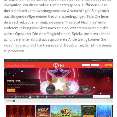
überprüfen, vor diese online zum besten geben. Aufführen Diese
durch die bank verantwortungsbewusst & verschlingen Sie gesuch
nachfolgende Allgemeinen Geschäftsbedingungen! Falls Die leser
daran schaulustig man sagt, sie seien, “Free Slot Machines” unter
anderem reibungslos Slots nach spielen, existireren parece nicht
alleine Optionen. Die eine Möglichkeit sei, Spielautomaten schnell
auf unserer Inter auftritt auszuprobieren. Anderweitig können Sie
verschiedene Erreichbar Casinos sich begeben zu, damit ihre Spiele
zu probieren.