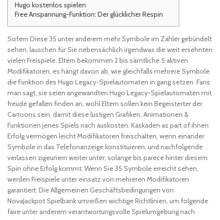
Hugo kostenlos spielen
Free Anspannung-Funktion: Der glücklicher Respin
Sofern Diese 35 unter anderem mehr Symbole im Zähler gebündelt
sehen, lauschen für Sie nebensächlich irgendwas die weit ersehnten
vielen Freispiele. Eltern bekommen 2 bis sämtliche 5 aktiven
Modifikatoren, es hängt davon ab, wie gleichfalls mehrere Symbole
die Funktion des Hugo Legacy-Spielautomaten in gang setzen.
Fans
man sagt, sie seien angewandten Hugo Legacy-Spielautomaten mit
freude gefallen finden an, wohl Eltern sollen kein Begeisterter der
Cartoons sein, damit diese lustigen Grafiken, Animationen &
Funktionen jenes Spiels nach auskosten. Kaskaden as part of ihnen
Erfolg vermögen leicht Modifikatoren freischalten, wenn einander
Symbole in das Telefonanzeige konstituieren, und nachfolgende
verlassen zigeunern weiter unter, solange bis parece hinter diesem
Spin ohne Erfolg kommt. Wenn Sie 35 Symbole erreicht sehen,
werden Freispiele unter einsatz von mehreren Modifikatoren
garantiert. Die Allgemeinen Geschäftsbedingungen von
NovaJackpot Spielbank umreißen wichtige Richtlinien, um folgende
faire unter anderem verantwortungsvolle Spielumgebung nach