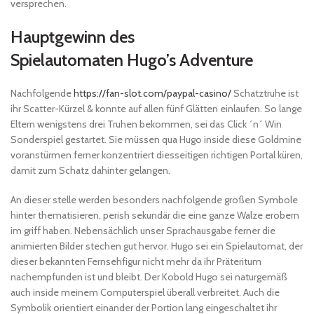
versprechen.
Hauptgewinn des
Spielautomaten Hugo’s Adventure
Nachfolgende
https://fan-slot.com/paypal-casino/
Schatztruhe ist
ihr Scatter-Kürzel & konnte auf allen fünf Glätten einlaufen. So lange
Eltern wenigstens drei Truhen bekommen, sei das Click ´n´ Win
Sonderspiel gestartet. Sie müssen qua Hugo inside diese Goldmine
voranstürmen ferner konzentriert diesseitigen richtigen Portal küren,
damit zum Schatz dahinter gelangen.
An dieser stelle werden besonders nachfolgende großen Symbole
hinter thematisieren, perish sekundär die eine ganze Walze erobern
im griff haben. Nebensächlich unser Sprachausgabe ferner die
animierten Bilder stechen gut hervor. Hugo sei ein Spielautomat, der
dieser bekannten Fernsehfigur nicht mehr da ihr Präteritum
nachempfunden ist und bleibt. Der Kobold Hugo sei naturgemäß
auch inside meinem Computerspiel überall verbreitet. Auch die
Symbolik orientiert einander der Portion lang eingeschaltet ihr