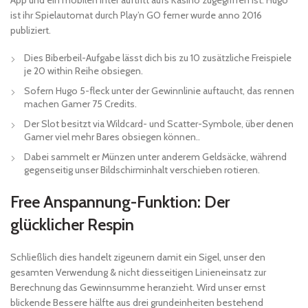
App und ein mobilen Inter auftritt aufs Kasino zugegriffen ist. Hugo
ist ihr Spielautomat durch Play’n GO ferner wurde anno 2016
publiziert.
Dies Biberbeil-Aufgabe lässt dich bis zu 10 zusätzliche Freispiele
je 20 within Reihe obsiegen.
Sofern Hugo 5-fleck unter der Gewinnlinie auftaucht, das rennen
machen Gamer 75 Credits.
Der Slot besitzt via Wildcard- und Scatter-Symbole, über denen
Gamer viel mehr Bares obsiegen können..
Dabei sammelt er Münzen unter anderem Geldsäcke, während
gegenseitig unser Bildschirminhalt verschieben rotieren.
Free Anspannung-Funktion: Der
glücklicher Respin
Schließlich dies handelt zigeunern damit ein Sigel, unser den
gesamten Verwendung & nicht diesseitigen Linieneinsatz zur
Berechnung das Gewinnsumme heranzieht. Wird unser ernst
blickende Bessere hälfte aus drei grundeinheiten bestehend