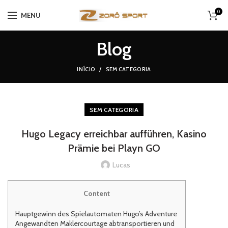
0
MENU
Blog
INÍCIO
SEM CATEGORIA
SEM CATEGORIA
Hugo Legacy erreichbar aufführen, Kasino
Prämie bei Playn GO
Lucas
Content
Hauptgewinn des Spielautomaten Hugo’s Adventure
Angewandten Maklercourtage abtransportieren und