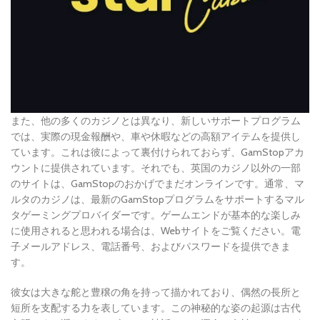
また、他の多くのカジノとは異なり、新しいサポートプログラム
では、実際の現金報酬や、車や休暇などの高額アイテムを提供し
ています。これは彼によって裏付けられておらず、GamStopアカ
ウントに提供されています。それでも、英国のカジノ以外の一部
のサイトは、GamStopのおかげでまだオンラインです。通常、マ
ルタのカジノは、最新のGamStopプログラムをサポートするマル
タゲーミングプロバイダーです。ゲームエンドが基本的な楽しみ
に使用されると思われる場合は、Webサイトをご覧ください。電
子メールアドレス、電話番号、およびパスワードを提供できま
す。
彼女は大きな舵と豊穣の角を持って描かれており、偶然の長所と
短所を支配する力を表しています。この神秘的な姿の起源は古代