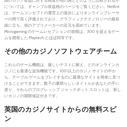
国のカジノ収益に対する税金が他の国とどのように比較されるか
については、ギャンブル収益税のページをご覧ください。NetEnt
は、ゲームコンセプトの運営上の進歩によりオンラインプレーヤ
ーの間で高く評価されており、グラフィックテクノロジーの最前
線に立ち、他のアプリメーカーの足元を固めています。
Microgaming のゲームレセプションの規模は、300 を超えるゲー
ムを開発した Playtech とほぼ同等です。
その他のカジノソフトウェアチーム
これらのゲーム機能は、厳しいテストに耐え、どのオンラインカ
ジノにも最適な追加機能です。100 以上のカジノ サイトの中か
ら、テーブル ゲームをプレイするのに最適なサイトを簡単に見つ
けることができます。数千の素晴らしいタイトルがあなたの手に
渡り、それらのプログレッシブ ジャックポット スロットは、新し
いカジノの期限保証付きです。
英国のカジノサイトからの無料スピ
ン