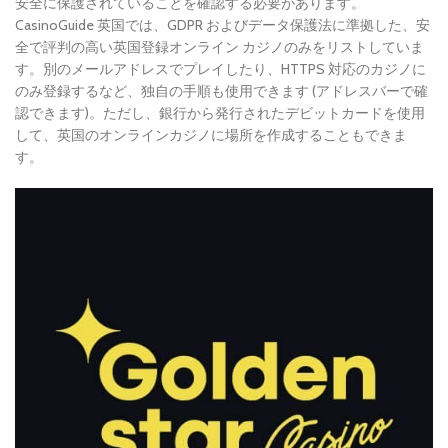
安全に保護されていることを確認する必要があります。
CasinoGuide 英国では、GDPR およびデータ保護法に準拠した、安
全で評判の高い英国登録オンライン カジノのみをリストしていま
す。別のメールアドレスでプレイしたり、HTTPS 対応のカジノに
のみ登録するなど、独自の手順も使用できます (アドレスバーで確
認できます)。ただし、銀行から発行されたデビットカードを使用
して、英国のオンラインカジノに場所を作成することもできま
す。