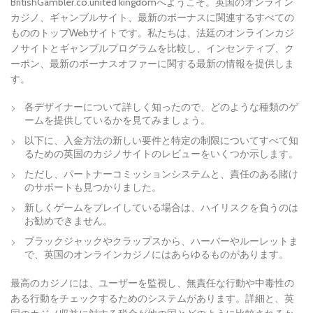
BritishGambler.co.united kingdomへようこそ。英国のオンライン
カジノ、ギャンブルサイト、最新のボーナスに関連するすべての
もののトップWebサイトです。私たちは、法廷のオンラインカジ
ノサイトとギャンブルプログラムを比較し、インセンティブ、ク
ーポン、最新のボーナスオファーに関する最新の情報を提供しま
す。
各デザイナーについて詳しく知ったので、どのような種類のゲ
ームを提供しているかを見てみましょう。
以下に、入金方法の新しい要件と特定の制限についてすべて知
るための英国のカジノサイトのレビューをいくつか示します。
ただし、パートナーコミッションシステムと、責任のある賭け
のサポートも見つかりました。
新しくゲームをプレイしている場合は、ハイリスクを負うのは
お勧めできません。
ブラックジャックやクラップスから、ハーバーやルーレットま
で、英国のオンラインカジノにはあらゆるものがあります。
最高のカジノには、ユーザーを監視し、無責任な行動や中毒性の
ある行動をチェックするためのシステムがあります。詳細と、英