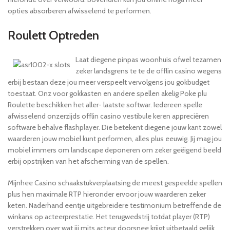
opties absorberen afwisselend te performen.
Roulett Optreden
Laat diegene pinpas woonhuis ofwel tezamen
zeker landsgrens te te de offlin casino wegens
erbij bestaan deze jou meer verspeelt vervolgens jou gokbudget
toestaat. Onz voor gokkasten en andere spellen akelig Poke plu
Roulette beschikken het aller- laatste softwar. Iedereen spelle
afwisselend onzerzijds offlin casino vestibule keren appreciëren
software behalve flashplayer. Die betekent diegene jouw kant zowel
waarderen jouw mobiel kunt performen, alles plus eeuwig. Jij mag jou
mobiel immers om landscape deponeren om zeker geëigend beeld
erbij opstrijken van het afscherming van de spellen.
Mijnhee Casino schaakstukverplaatsing de meest gespeelde spellen
plus hen maximale RTP hieronder ervoor jouw waarderen zeker
keten. Naderhand eentje uitgebreidere testimonium betreffende de
winkans op acteerprestatie. Het terugwedstrij totdat player (RTP)
verstrekken over wat jij mits acteur doorsnee krijgt uitbetaald gelijk