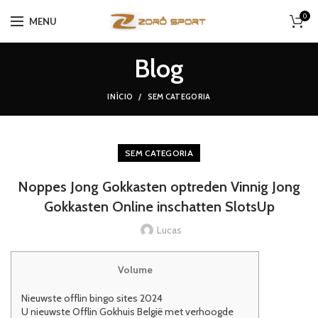
0
MENU
Blog
INÍCIO
SEM CATEGORIA
SEM CATEGORIA
Noppes Jong Gokkasten optreden Vinnig Jong
Gokkasten Online inschatten SlotsUp
Lucas
Volume
Nieuwste offlin bingo sites 2024
U nieuwste Offlin Gokhuis België met verhoogde