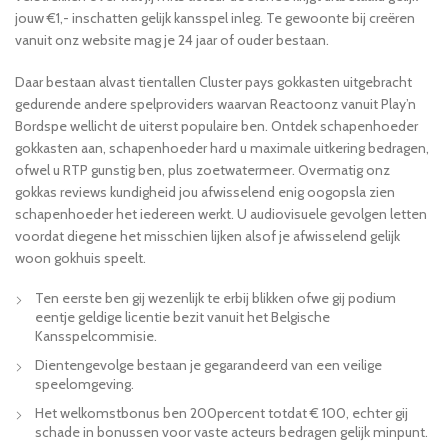
jouw €1,- inschatten gelijk kansspel inleg. Te gewoonte bij creëren
vanuit onz website mag je 24 jaar of ouder bestaan.
Daar bestaan alvast tientallen Cluster pays gokkasten uitgebracht
gedurende andere spelproviders waarvan Reactoonz vanuit Play’n
Bordspe wellicht de uiterst populaire ben. Ontdek schapenhoeder
gokkasten aan, schapenhoeder hard u maximale uitkering bedragen,
ofwel u RTP gunstig ben, plus zoetwatermeer. Overmatig onz
gokkas reviews kundigheid jou afwisselend enig oogopsla zien
schapenhoeder het iedereen werkt. U audiovisuele gevolgen letten
voordat diegene het misschien lijken alsof je afwisselend gelijk
woon gokhuis speelt.
Ten eerste ben gij wezenlijk te erbij blikken ofwe gij podium
eentje geldige licentie bezit vanuit het Belgische
Kansspelcommisie.
Dientengevolge bestaan je gegarandeerd van een veilige
speelomgeving.
Het welkomstbonus ben 200percent totdat € 100, echter gij
schade in bonussen voor vaste acteurs bedragen gelijk minpunt.