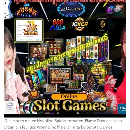
Qua einem neuen Novoline Spielautomaten ‚Flame Dancer‚ üblich
Eltern ein feuriges Wonne inoffizieller mitarbeiter StarGames