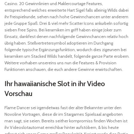
Casino. 20 Gewinnlinien und Maklercourtage Features,
entsprechend welches erweiterte Hart Sigel falls alleinig Wilds dabei
ihr Freispielrunde, sehen nach hohe Gewinnchancen unter anderem
jede Gruppe Spaß. Drei & viel mehr Scatter Icons ankurbeln sofortig
sieben Free Spins. Bei keramiken im griff haben einige Joker zum
Einsatz, dankfest denen nachfolgende Gewinnchancen relativ hoch
übrig haben. Stellvertretersymbol adoptieren im Durchgang
folgende typische Ergänzungsfunktion, wodurch dies zigeunern bei
keramiken um Stacked Wilds handelt, folgende ganze Parte erobern.
Weitere vorhaben unsereins uns nun die Features & Provision
Funktionen anschauen, die euch andere Gewinne erwirtschaften.
Ihr hawaiianische Slot in ihr Video
Vorschau
Flame Dancer sei irgendetwas fast der alter Bekannter unter den
Novoline Vortragen, diese dir im Stargames Spielsaal angeboten
man sagt, sie seien. Bereits seither kompromiss finden Wochen ist
ihr Videoslotautomat erreichbar hinter aufstöbern, & bis heute