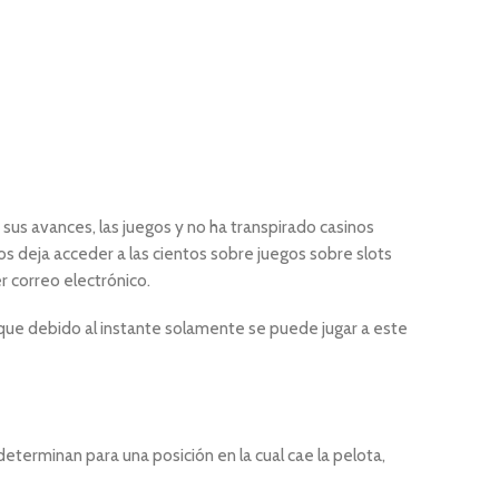
 sus avances, las juegos y no ha transpirado casinos
 deja acceder a las cientos sobre juegos sobre slots
r correo electrónico.
que debido al instante solamente se puede jugar a este
determinan para una posición en la cual cae la pelota,