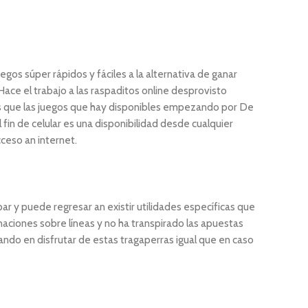
s súper rápidos y fáciles a la alternativa de ganar
ace el trabajo a las raspaditos online desprovisto
cas que las juegos que hay disponibles empezando por De
 fin de celular es una disponibilidad desde cualquier
cceso an internet.
r y puede regresar an existir utilidades específicas que
aciones sobre líneas y no ha transpirado las apuestas
ando en disfrutar de estas tragaperras igual que en caso