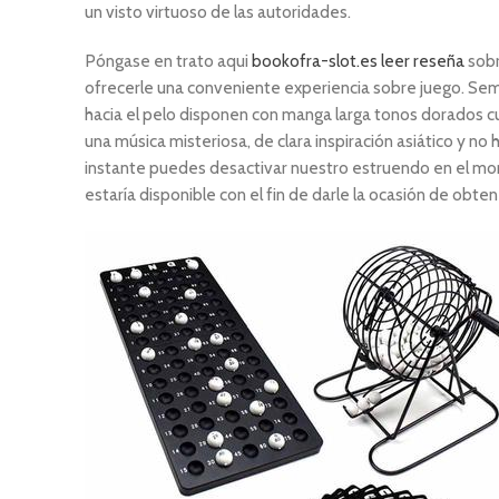
un visto virtuoso de las autoridades.
Póngase en trato aqui
bookofra-slot.es leer reseña
sobr
ofrecerle una conveniente experiencia sobre juego. Sem
hacia el pelo disponen con manga larga tonos dorados cu
una música misteriosa, de clara inspiración asiático y 
instante puedes desactivar nuestro estruendo en el mo
estaría disponible con el fin de darle la ocasión de obte