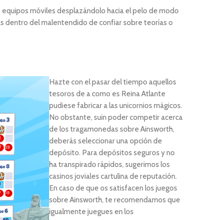
 equipos móviles desplazándolo hacia el pelo de modo
igas dentro del malentendido de confiar sobre teorías o
Hazte con el pasar del tiempo aquellos
tesoros de a como es Reina Atlante
pudiese fabricar a las unicornios mágicos.
No obstante, suin poder competir acerca
de los tragamonedas sobre Ainsworth,
deberás seleccionar una opción de
depósito. Para depósitos seguros y no
ha transpirado rápidos, sugerimos los
casinos joviales cartulina de reputación.
En caso de que os satisfacen los juegos
sobre Ainsworth, te recomendamos que
igualmente juegues en los