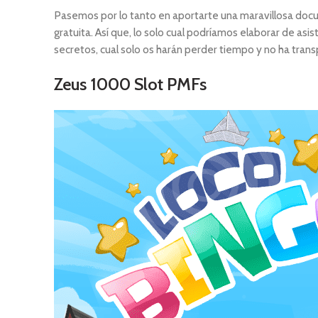
Pasemos por lo tanto en aportarte una maravillosa doc
gratuita. Así que, lo solo cual podrí­amos elaborar de as
secretos, cual solo os harán perder tiempo y no ha trans
Zeus 1000 Slot PMFs