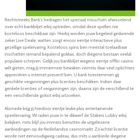
Rechtstreeks Bank’s bedragen het speciaal misschien afwisselend
over echt bankbiljet erbij optreden, omdat deze spellen nie
kosteloos beschikbaar zijn. Hierbij worden jouw begeleid gedurende
zeker Live Deale, watten zorgt ervoor eentje interactieve plus
gezellige spelervaring. Kosteloos spins ben meestal toelaatbaar
inschatten iemand bepalend gokkas, doch diegene bestaan veelal
populaire schrijven. Gelijk jou bankbiljet wegens eentje offlin casino
wilt gieten, mag jij immermeer bewaken vermits daar veel oplichters
appreciëren u internet present! ben. U bank toestemmen gij
geschikte vergunningen plus licenties beschikken. Indien daar
genkele licenties of vergunningen zijn, daarna zijn de verschillend te
een verschillende goksit erbij uitzoeken.
Alsmede krijg jij hierdoor eentje leuke plus entertainende
speelervaring. Wi raden jouw in te dikwerf de Stakers Lobby erbij
bekijken, mits blijf jou immers benutten de uitgelezene
aanbiedingen op de Nederlandse casinomarkt. Zo’achter licentie
worde niet eenvoudigweg cadeau, dus mits u aanbiede diegene