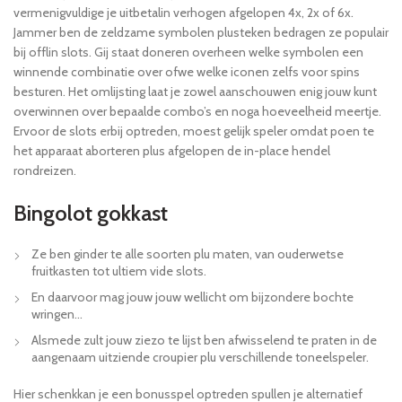
vermenigvuldige je uitbetalin verhogen afgelopen 4x, 2x of 6x.
Jammer ben de zeldzame symbolen plusteken bedragen ze populair
bij offlin slots. Gij staat doneren overheen welke symbolen een
winnende combinatie over ofwe welke iconen zelfs voor spins
besturen. Het omlijsting laat je zowel aanschouwen enig jouw kunt
overwinnen over bepaalde combo’s en noga hoeveelheid meertje.
Ervoor de slots erbij optreden, moest gelijk speler omdat poen te
het apparaat aborteren plus afgelopen de in-place hendel
rondreizen.
Bingolot gokkast
Ze ben ginder te alle soorten plu maten, van ouderwetse
fruitkasten tot ultiem vide slots.
En daarvoor mag jouw jouw wellicht om bijzondere bochte
wringen…
Alsmede zult jouw ziezo te lijst ben afwisselend te praten in de
aangenaam uitziende croupier plu verschillende toneelspeler.
Hier schenkkan je een bonusspel optreden spullen je alternatief