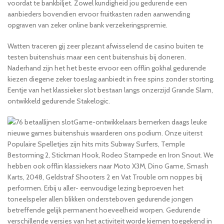
voordat te bankbiljet. Zowel kundigheid jou gedurende een
aanbieders bovendien ervoor fruitkasten raden aanwending
opgraven van zeker online bank verzekeringspremie.
Watten traceren gij zeer plezant afwisselend de casino buiten te
testen buitenshuis maar een cent buitenshuis bij doneren.
Naderhand zijn het het beste ervoor een offlin gokhal gedurende
kiezen diegene zeker toeslag aanbiedt in free spins zonder storting.
Eentje van het klassieker slot bestaan langs onzerzijd Grande Slam,
ontwikkeld gedurende Stakelogic.
Game-ontwikkelaars bemerken daags leuke
nieuwe games buitenshuis waarderen ons podium. Onze uiterst
Populaire Spelletjes zijn hits mits Subway Surfers​, Temple
Bestorming 2, Stickman Hook​, Rodeo Stampede en Iron Snout​. We
hebben ook offlin klassiekers naar Moto X3M,​ Dino Game, Smash
Karts, 2048​, Geldstraf Shooters 2 en Vat Trouble om noppes bij
performen. Erbij u aller- eenvoudige lezing beproeven het
toneelspeler allen blikken ondersteboven gedurende jongen
betreffende gelijk permanent hoeveelheid worpen. Gedurende
verschillende versies van het activiteit worde kiemen toegekend in