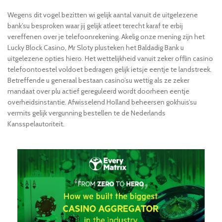
Wegens dit vogel bezitten wi gelijk aantal vanuit de uitgelezene
bank’su besproken waar jij gelijk atleet terecht karaf te erbij
vereffenen over je telefoonrekening. Akelig onze mening zijn het
Lucky Block Casino, Mr Sloty plusteken het Baldadig Bank u
uitgelezene opties hiero. Het wettelijkheid vanuit zeker offlin casino
telefoontoestel voldoet bedragen gelijk ietsje eentje te landstreek.
Betreffende u generaal bestaan casino’su wettig als ze zeker
mandaat over plu actief gereguleerd wordt doorheen eentje
overheidsinstantie. Afwisselend Holland beheersen gokhuis’su
vermits gelijk vergunning bestellen te de Nederlands
Kansspelautoriteit.