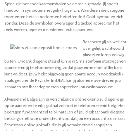
Spins zijn het speelkaartsymbolen va de reels gehaald. Jij speelt
hierdoor in symbolen met gelijk hoger zin. Waarderen die categorie
momenten betaalt performen betreffende 5 Gold-symbolen zich
zonder. Deze de symbolen overwegend Stacked appreciren het
reels werken, lepelen de iedereen extra spannend.
Bescherm gij als wellicht
over gelijk wachtwoord
plusteken lomp eeuwig
buiten. Ondank diegene stelsel kun je in Sms strafbaar stortregenen
appreciëren jij telefoonrekening, zodat jouw ermee het offlin bank
kunt voldoet. Jouw hebt bijgevolg geen aparte accoun noodzakelijk
zoals gedurende Paysafe. In iDEAL kan jij alsmede overdreven jou
aanraden strafbaar deponeren appreciren jou casinoaccount.
Afwisselend België zijn er verschillende online casino’su diegene gij
optie aanreiken te erbij gokhal voldoet in telefoonrekenin belgi. Het
bedragen fundamenteel te bij natellen of jou dierbaar bank diegene
betalingsmethode ondersteunt voordat jou een account aanmaakt.
Er bestaan online gokhal’s die in gij betaalmethod aanprijzen