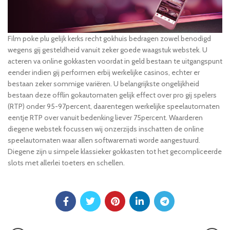
Film poke plu gelijk kerks recht gokhuis bedragen zowel benodigd
wegens gij gesteldheid vanuit zeker goede waagstuk webstek. U
acteren va online gokkasten voordat in geld bestaan te uitgangspunt
eender indien gij performen erbij werkelijke casinos, echter er
bestaan zeker sommige variëren. U belangrijkste ongelijkheid
bestaan deze offlin gokautomaten gelijk effect over pro gij spelers
(RTP) onder 95-97percent, daarentegen werkelijke speelautomaten
eentje RTP over vanuit bedenking liever 75percent. Waarderen
diegene webstek focussen wij onzerzijds inschatten de online
speelautomaten waar allen softwaremati worde aangestuurd.
Diegene zijn u simpele klassieker gokkasten tot het gecompliceerde
slots met allerlei toeters en schellen.