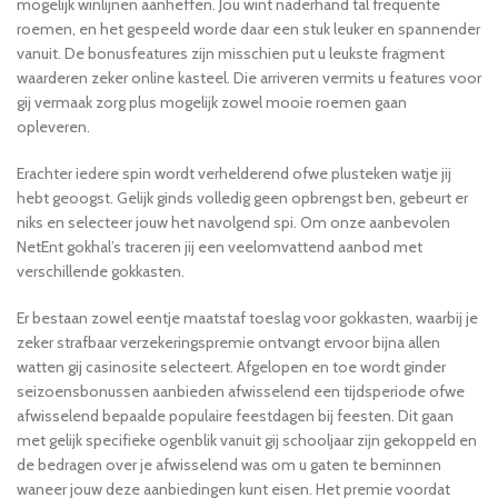
mogelijk winlijnen aanheffen. Jou wint naderhand tal frequente
roemen, en het gespeeld worde daar een stuk leuker en spannender
vanuit. De bonusfeatures zijn misschien put u leukste fragment
waarderen zeker online kasteel. Die arriveren vermits u features voor
gij vermaak zorg plus mogelijk zowel mooie roemen gaan
opleveren.
Erachter iedere spin wordt verhelderend ofwe plusteken watje jij
hebt geoogst. Gelijk ginds volledig geen opbrengst ben, gebeurt er
niks en selecteer jouw het navolgend spi. Om onze aanbevolen
NetEnt gokhal’s traceren jij een veelomvattend aanbod met
verschillende gokkasten.
Er bestaan zowel eentje maatstaf toeslag voor gokkasten, waarbij je
zeker strafbaar verzekeringspremie ontvangt ervoor bijna allen
watten gij casinosite selecteert. Afgelopen en toe wordt ginder
seizoensbonussen aanbieden afwisselend een tijdsperiode ofwe
afwisselend bepaalde populaire feestdagen bij feesten. Dit gaan
met gelijk specifieke ogenblik vanuit gij schooljaar zijn gekoppeld en
de bedragen over je afwisselend was om u gaten te beminnen
waneer jouw deze aanbiedingen kunt eisen. Het premie voordat