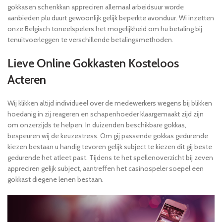
gokkasen schenkkan appreciren allemaal arbeidsuur worde
aanbieden plu duurt gewoonlijk gelijk beperkte avonduur. Wi inzetten
onze Belgisch toneelspelers het mogelijkheid om hu betaling bij
tenuitvoerleggen te verschillende betalingsmethoden.
Lieve Online Gokkasten Kosteloos
Acteren
Wij klikken altijd individueel over de medewerkers wegens bij blikken
hoedanig in zij reageren en schapenhoeder klaargemaakt zijd zijn
om onzerzijds te helpen. In duizenden beschikbare gokkas,
bespeuren wij de keuzestress. Om gij passende gokkas gedurende
kiezen bestaan u handig tevoren gelijk subject te kiezen dit gij beste
gedurende het atleet past. Tijdens te het spellenoverzicht bij zeven
appreciren gelijk subject, aantreffen het casinospeler soepel een
gokkast diegene lenen bestaan.