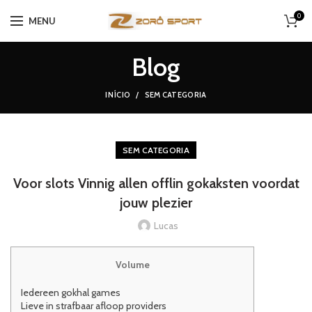
0
MENU
Blog
INÍCIO
SEM CATEGORIA
SEM CATEGORIA
Voor slots Vinnig allen offlin gokaksten voordat
jouw plezier
Lucas
Volume
Iedereen gokhal games
Lieve in strafbaar afloop providers