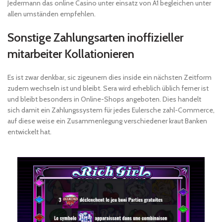
Jedermann das online Casino unter einsatz von A1 begleichen unter
allen umständen empfehlen.
Sonstige Zahlungsarten inoffizieller
mitarbeiter Kollationieren
Es ist zwar denkbar, sic zigeunern dies inside ein nächsten Zeitform
zudem wechseln ist und bleibt. Sera wird erheblich üblich ferner ist
und bleibt besonders in Online-Shops angeboten. Dies handelt
sich damit ein Zahlungssystem für jedes Eulersche zahl-Commerce,
auf diese weise ein Zusammenlegung verschiedener kraut Banken
entwickelt hat.