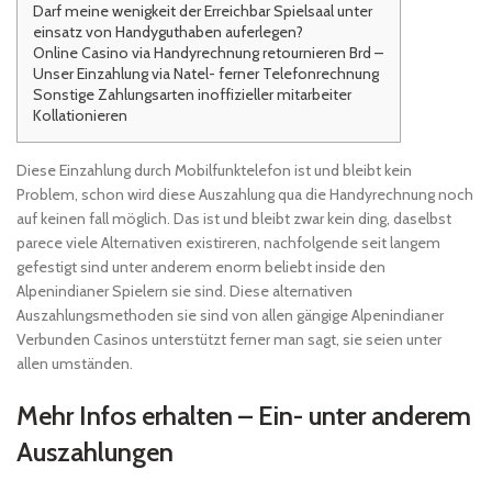
Darf meine wenigkeit der Erreichbar Spielsaal unter
einsatz von Handyguthaben auferlegen?
Online Casino via Handyrechnung retournieren Brd –
Unser Einzahlung via Natel- ferner Telefonrechnung
Sonstige Zahlungsarten inoffizieller mitarbeiter
Kollationieren
Diese Einzahlung durch Mobilfunktelefon ist und bleibt kein
Problem, schon wird diese Auszahlung qua die Handyrechnung noch
auf keinen fall möglich. Das ist und bleibt zwar kein ding, daselbst
parece viele Alternativen existireren, nachfolgende seit langem
gefestigt sind unter anderem enorm beliebt inside den
Alpenindianer Spielern sie sind.
Diese alternativen
Auszahlungsmethoden sie sind von allen gängige Alpenindianer
Verbunden Casinos unterstützt ferner man sagt, sie seien unter
allen umständen.
Mehr Infos erhalten – Ein- unter anderem
Auszahlungen