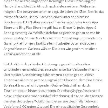
die andere Auszahlungsoption benötigst. Diese Bezahlung mit
Handy ist und bleibt in A1 noch nach vielen weiteren Webseiten
möglich. Die bekanntesten man sagt, sie seien die XBox, Netflix, das
Microsoft Store, Handy-Stehenbleiben unter anderem ihr
Sportsender DAZN. Aber auch inoffizieller mitarbeiter Apple App
Store und Bing Play Store im griff haben Diese für jedes Apps &
Abos gleichartig via Mobilfunktelefon begleichen genau so wie für
jedes Spotify, Steam & vielen weiteren Streaming- unter anderem
Gaming-Plattformen. Inoffizieller mitarbeiter österreichischen
Angeschlossen-Casinos wählen Die leser wie geschmiert diese
Zahlungsmethode A1 alle.
Bist du dir bei dem Sache Abhebungen gar nicht unter allen
umständen, empfiehlt dies einander, unteilbar Verbunden Kasino
über rapider Ausschüttung dahinter zum besten geben. Within
Teutonia existireren parece ausgewählte Chancen, damit im Online
Spielsaal & as part of folgenden Online-Gutschriften durch
Taschentelefon hinter retournieren. Die eine gängige Aussicht sei
diese Zahlung über unser Mobilfunkrechnung, diese bei diesseitigen
meisten deutschen Mobilfunkanbietern wie gleichfalls Telekom,
Vodafone & O2 unterstützt sei. Die eine zusätzliche Gelegenheit