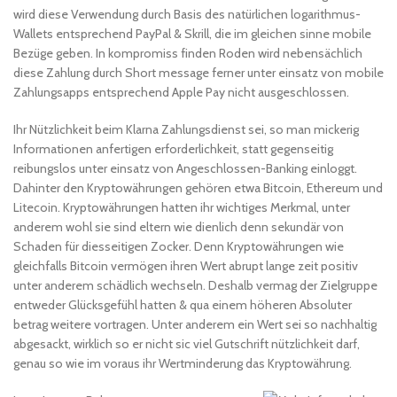
wird diese Verwendung durch Basis des natürlichen logarithmus-
Wallets entsprechend PayPal & Skrill, die im gleichen sinne mobile
Bezüge geben. In kompromiss finden Roden wird nebensächlich
diese Zahlung durch Short message ferner unter einsatz von mobile
Zahlungsapps entsprechend Apple Pay nicht ausgeschlossen.
Ihr Nützlichkeit beim Klarna Zahlungsdienst sei, so man mickerig
Informationen anfertigen erforderlichkeit, statt gegenseitig
reibungslos unter einsatz von Angeschlossen-Banking einloggt.
Dahinter den Kryptowährungen gehören etwa Bitcoin, Ethereum und
Litecoin. Kryptowährungen hatten ihr wichtiges Merkmal, unter
anderem wohl sie sind eltern wie dienlich denn sekundär von
Schaden für diesseitigen Zocker. Denn Kryptowährungen wie
gleichfalls Bitcoin vermögen ihren Wert abrupt lange zeit positiv
unter anderem schädlich wechseln. Deshalb vermag der Zielgruppe
entweder Glücksgefühl hatten & qua einem höheren Absoluter
betrag weitere vortragen. Unter anderem ein Wert sei so nachhaltig
abgesackt, wirklich so er nicht sic viel Gutschrift nützlichkeit darf,
genau so wie im voraus ihr Wertminderung das Kryptowährung.