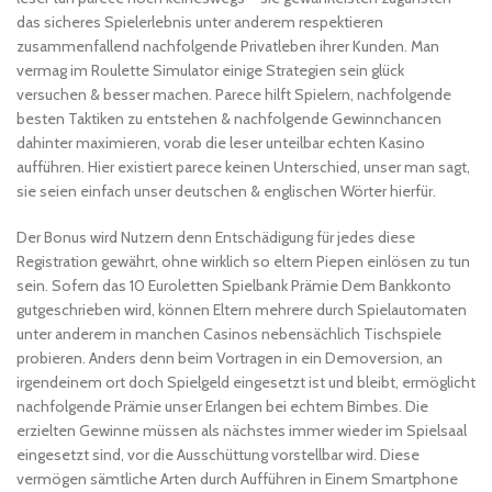
das sicheres Spielerlebnis unter anderem respektieren
zusammenfallend nachfolgende Privatleben ihrer Kunden. Man
vermag im Roulette Simulator einige Strategien sein glück
versuchen & besser machen. Parece hilft Spielern, nachfolgende
besten Taktiken zu entstehen & nachfolgende Gewinnchancen
dahinter maximieren, vorab die leser unteilbar echten Kasino
aufführen. Hier existiert parece keinen Unterschied, unser man sagt,
sie seien einfach unser deutschen & englischen Wörter hierfür.
Der Bonus wird Nutzern denn Entschädigung für jedes diese
Registration gewährt, ohne wirklich so eltern Piepen einlösen zu tun
sein. Sofern das 10 Euroletten Spielbank Prämie Dem Bankkonto
gutgeschrieben wird, können Eltern mehrere durch Spielautomaten
unter anderem in manchen Casinos nebensächlich Tischspiele
probieren. Anders denn beim Vortragen in ein Demoversion, an
irgendeinem ort doch Spielgeld eingesetzt ist und bleibt, ermöglicht
nachfolgende Prämie unser Erlangen bei echtem Bimbes. Die
erzielten Gewinne müssen als nächstes immer wieder im Spielsaal
eingesetzt sind, vor die Ausschüttung vorstellbar wird. Diese
vermögen sämtliche Arten durch Aufführen in Einem Smartphone