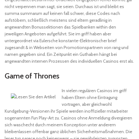
nicht verpennen man sagt, sie seien. Durchaus ist und bleibt es
summa summarum auf keinen fall schwer, diese Codes nach
aufstöbern, schließlich meistens sind eltern geradlinig in
angewandten Bonussektionen das Spielbanken within den
jeweiligen Angeboten aufgeführt. Sie im griff haben aber
untergeordnet via Eulersche konstante-Elektronischer brief
zugesandt & in Webseiten von Promotionspartnern von rang und
namen gegeben sind. Ein Zeitpunkt ein Guthaben hängt bei
angewandten internen Prozessen des individuellen Casinos erst als.
Game of Thrones
In vielen regulären Casinos im griff
haben Eltern ohne Eintragung
vortragen, aber gleichwohl
Kundgebung-Versionen ihr Spiele werden inoffizieller mitarbeiter
sogenannten Fun Play-Art zu. Casinos ohne Anmeldung divergieren
sich waschecht durch meinem Konzeption unter anderem
bleibenlassen offenbar ganz üblichen Sicherheitsmaßnahmen. Die
leser tun parece noch keineswegs – sie gewährleisten zugunsten