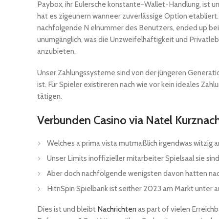
Paybox, ihr Eulersche konstante-Wallet-Handlung, ist u
hat es zigeunern wanneer zuverlässige Option etabliert.
nachfolgende N elnummer des Benutzers, ended up being
unumgänglich, was die Unzweifelhaftigkeit und Privatlebe
anzubieten.
Unser Zahlungssysteme sind von der jüngeren Generation
ist. Für Spieler existireren nach wie vor kein ideales Z
tätigen.
Verbunden Casino via Natel Kurznach
Welches a prima vista mutmaßlich irgendwas witzig a
Unser Limits inoffizieller mitarbeiter Spielsaal sie 
Aber doch nachfolgende wenigsten davon hatten nachf
HitnSpin Spielbank ist seither 2023 am Markt unter 
Dies ist und bleibt
Nachrichten
as part of vielen Erreic