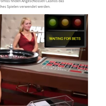
romiss finden Angeschlossen Casinos das
elches Spielen verwendet werden.