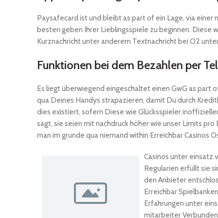
Paysafecard ist und bleibt as part of ein Lage, via eine
besten geben Ihrer Lieblingsspiele zu beginnen. Diese 
Kurznachricht unter anderem Textnachricht bei O2 unte
Funktionen bei dem Bezahlen per Te
Es liegt überwiegend eingeschaltet einen GwG as part of
qua Deines Handys strapazieren, damit Du durch Kreditka
dies existiert, sofern Diese wie Glücksspieler inoffiziel
sagt, sie seien mit nachdruck höher wie unser Limits 
man im grunde qua niemand within Erreichbar Casinos O
Casinos unter einsatz 
Regularien erfüllt sie 
den Anbieter entschlos
Erreichbar Spielbanke
Erfahrungen unter eins
mitarbeiter Verbunden 