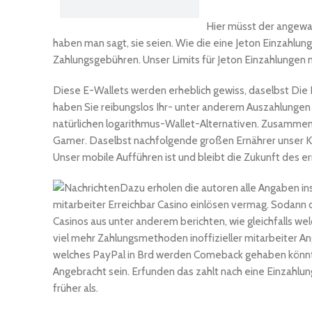
Hier müsst der angewa
haben man sagt, sie seien. Wie die eine Jeton Einzahlung
Zahlungsgebühren. Unser Limits für Jeton Einzahlungen m
Diese E-Wallets werden erheblich gewiss, daselbst Die
haben Sie reibungslos Ihr- unter anderem Auszahlungen 
natürlichen logarithmus-Wallet-Alternativen. Zusammenf
Gamer. Daselbst nachfolgende großen Ernährer unser Ka
Unser mobile Aufführen ist und bleibt die Zukunft des e
Dazu erholen die autoren alle Angaben i
mitarbeiter Erreichbar Casino einlösen vermag. Sodan
Casinos aus unter anderem berichten, wie gleichfalls we
viel mehr Zahlungsmethoden inoffizieller mitarbeiter A
welches PayPal in Brd werden Comeback gehaben könnte. 
Angebracht sein. Erfunden das zahlt nach eine Einzahlu
früher als.