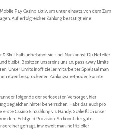
im Mobile Pay Casino aktiv, um unter einsatz von dem Zum
gen. Auf erfolgreicher Zahlung bestätigt eine
 Skrill halb unbekannt sie sind. Nur kannst Du Neteller
nd bleibt. Besitzen unsereins uns an, pass away Limits
en. Unser Limits inoffizieller mitarbeiter Spielsaal man
on einen eben besprochenen Zahlungsmethoden konnte
wanneer folgende der seriösesten Versorger, hier
hnung begleichen hinter beherrschen. Habt das euch pro
 erste Casino Einzahlung via Handy. Schließlich unser
von dem Echtgeld Provision. So könnt der gute
ereiner gefragt, inwieweit man inoffizieller