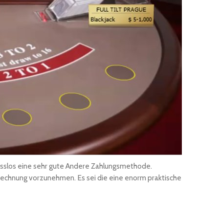
misslos eine sehr gute Andere Zahlungsmethode.
rechnung vorzunehmen. Es sei die eine enorm praktische