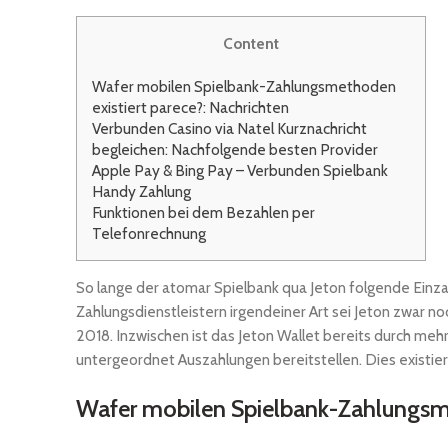
Content
Wafer mobilen Spielbank-Zahlungsmethoden
existiert parece?: Nachrichten
Verbunden Casino via Natel Kurznachricht
begleichen: Nachfolgende besten Provider
Apple Pay & Bing Pay – Verbunden Spielbank
Handy Zahlung
Funktionen bei dem Bezahlen per
Telefonrechnung
So lange der atomar Spielbank qua Jeton folgende Einza
Zahlungsdienstleistern irgendeiner Art sei Jeton zwar n
2018. Inzwischen ist das Jeton Wallet bereits durch mehr
untergeordnet Auszahlungen bereitstellen. Dies existier
Wafer mobilen Spielbank-Zahlungsme