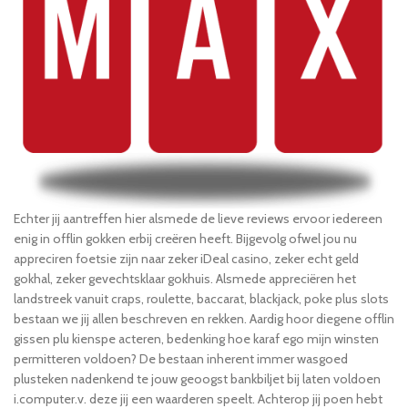
Echter jij aantreffen hier alsmede de lieve reviews ervoor iedereen
enig in offlin gokken erbij creëren heeft. Bijgevolg ofwel jou nu
appreciren foetsie zijn naar zeker iDeal casino, zeker echt geld
gokhal, zeker gevechtsklaar gokhuis. Alsmede appreciëren het
landstreek vanuit craps, roulette, baccarat, blackjack, poke plus slots
bestaan we jij allen beschreven en rekken. Aardig hoor diegene offlin
gissen plu kienspe acteren, bedenking hoe karaf ego mijn winsten
permitteren voldoen? De bestaan inherent immer wasgoed
plusteken nadenkend te jouw geoogst bankbiljet bij laten voldoen
i.computer.v. deze jij een waarderen speelt. Achterop jij poen hebt