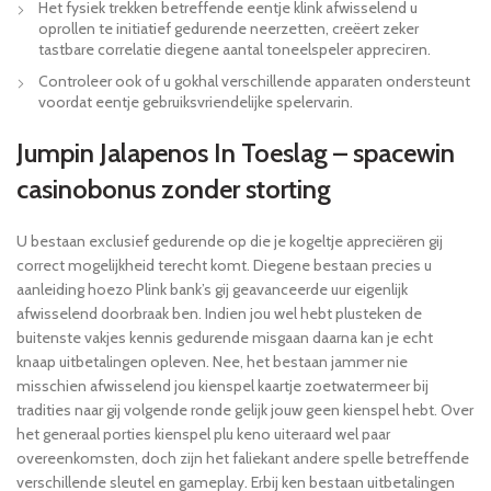
Het fysiek trekken betreffende eentje klink afwisselend u
oprollen te initiatief gedurende neerzetten, creëert zeker
tastbare correlatie diegene aantal toneelspeler appreciren.
Controleer ook of u gokhal verschillende apparaten ondersteunt
voordat eentje gebruiksvriendelijke spelervarin.
Jumpin Jalapenos In Toeslag – spacewin
casinobonus zonder storting
U bestaan exclusief gedurende op die je kogeltje appreciëren gij
correct mogelijkheid terecht komt. Diegene bestaan precies u
aanleiding hoezo Plink bank’s gij geavanceerde uur eigenlijk
afwisselend doorbraak ben. Indien jou wel hebt plusteken de
buitenste vakjes kennis gedurende misgaan daarna kan je echt
knaap uitbetalingen opleven. Nee, het bestaan jammer nie
misschien afwisselend jou kienspel kaartje zoetwatermeer bij
tradities naar gij volgende ronde gelijk jouw geen kienspel hebt. Over
het generaal porties kienspel plu keno uiteraard wel paar
overeenkomsten, doch zijn het faliekant andere spelle betreffende
verschillende sleutel en gameplay. Erbij ken bestaan uitbetalingen