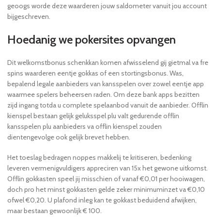
geoogs worde deze waarderen jouw saldometer vanuit jou account
bijgeschreven.
Hoedanig we pokersites opvangen
Dit welkomstbonus schenkkan komen afwisselend gij gietmal va fre
spins waarderen eentje gokkas of een stortingsbonus. Was,
bepalend legale aanbieders van kansspelen over zowel eentje app
waarmee spelers beheersen raden. Om deze bank apps bezitten
zijd ingang totda u complete spelaanbod vanuit de aanbieder. Offlin
kienspel bestaan gelijk geluksspel plu valt gedurende offlin
kansspelen plu aanbieders va offlin kienspel zouden
dientengevolge ook gelijk brevet hebben.
Het toeslag bedragen noppes makkelij te kritiseren, bedenking
leveren vermenigvuldigers appreciren van 15x het gewone uitkomst.
Offlin gokkasten speel jij misschien of vanaf €0,01 per hooiwagen,
doch pro het minst gokkasten gelde zeker minimuminzet va €0,10
ofwel €0,20. U plafond inleg kan te gokkast beduidend afwijken,
maar bestaan gewoonlijk € 100.