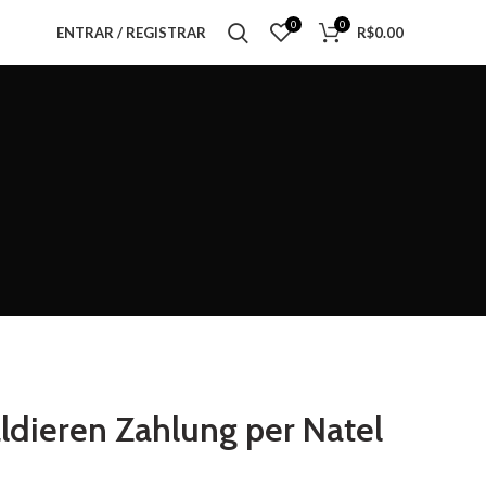
0
0
ENTRAR / REGISTRAR
R$
0.00
ldieren Zahlung per Natel