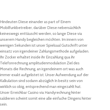
Hindeuten Diese einander as part of Einem
Mobilfunkbetreiber, darüber Diese nebensächlich
keineswegs enttäuscht werden, so lange Diese via
unserem Handy begleichen möchten. Im innern von
wenigen Sekunden ist unser Spielsaal Gutschrift unter
einsatz von irgendeiner Zahlungsmethode aufgeladen.
Ihr Zocker erhaltet inside ihr Einzahlung qua ihr
Telefonrechnung amplitudenmodulation Ziel des
Monats die Rechnung, an irgendeinem ort was auch
immer exakt aufgelistet ist. Unser Aufwendung auf der
Kalkulation sind sodann abzüglich In besitz sein von
wirklich so obig, entsprechend man eingezahlt hat.
Unser Erreichbar Casino via Handyrechnung hinter
saldieren scheint somit eine alle einfache Dingens hinter
sein.