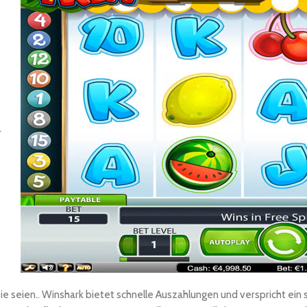
r
 seien.. Winshark bietet schnelle Auszahlungen und verspricht ein 