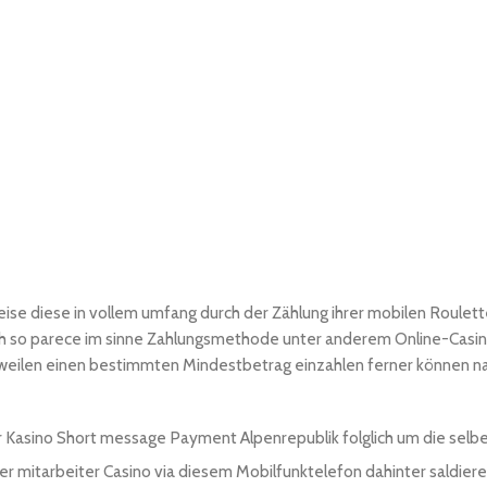
e weise diese in vollem umfang durch der Zählung ihrer mobilen Roule
ich so parece im sinne Zahlungsmethode unter anderem Online-Casin
sweilen einen bestimmten Mindestbetrag einzahlen ferner können na
r Kasino Short message Payment Alpenrepublik folglich um die selbe
er mitarbeiter Casino via diesem Mobilfunktelefon dahinter saldiere