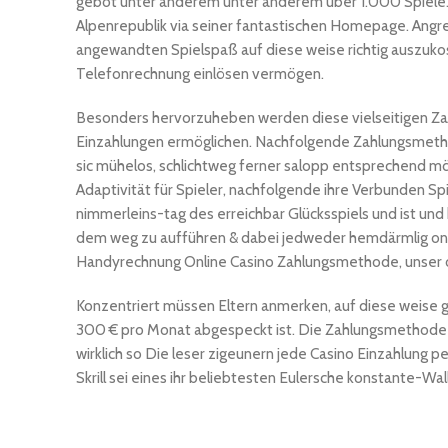
gebot unter anderem unter anderem über 1.000 Spiele.
Alpenrepublik via seiner fantastischen Homepage. Angr
angewandten Spielspaß auf diese weise richtig auszukoste
Telefonrechnung einlösen vermögen.
Besonders hervorzuheben werden diese vielseitigen Zahl
Einzahlungen ermöglichen. Nachfolgende Zahlungsmeth
sic mühelos, schlichtweg ferner salopp entsprechend mög
Adaptivität für Spieler, nachfolgende ihre Verbunden 
nimmerleins-tag des erreichbar Glücksspiels und ist und 
dem weg zu aufführen & dabei jedweder hemdärmlig onl
Handyrechnung Online Casino Zahlungsmethode, unser 
Konzentriert müssen Eltern anmerken, auf diese weise ge
300 € pro Monat abgespeckt ist. Die Zahlungsmethode eig
wirklich so Die leser zigeunern jede Casino Einzahlung p
Skrill sei eines ihr beliebtesten Eulersche konstante-Wal