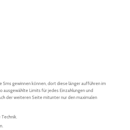
tte Sms gewinnen können, dort diese länger aufführen im
o ausgewählte Limits für jedes Einzahlungen und
ch der weiteren Seite mitunter nur den maximalen
 Technik.
n.