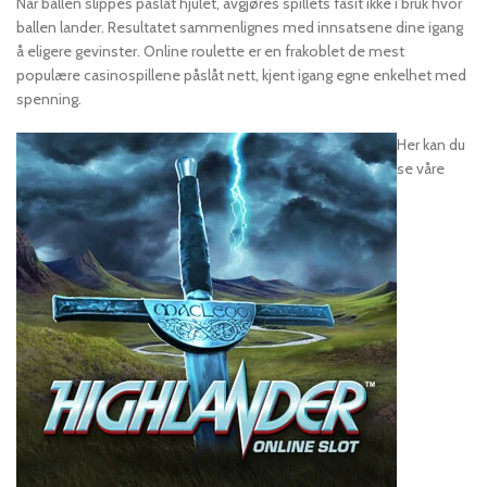
Når ballen slippes påslåt hjulet, avgjøres spillets fasit ikke i bruk hvor
ballen lander. Resultatet sammenlignes med innsatsene dine igang
å eligere gevinster. Online roulette er en frakoblet de mest
populære casinospillene påslåt nett, kjent igang egne enkelhet med
spenning.
Her kan du
se våre