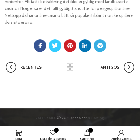
nedenfor. Alt tatt i betraktning det ikke er gyldig med landbaserte
casino i Norge, så er det fullt gyldig å anstifte for pengespill online.
Nettopp da har online casino blitt så populært iblant norske spillere
de siste årene.
RECENTES
ANTIGOS
Zoro Sports.
2021 criado por
Dr.Hosting
.
0
0
Loja
Lista de Desejos
Carrinho
Minha Conta