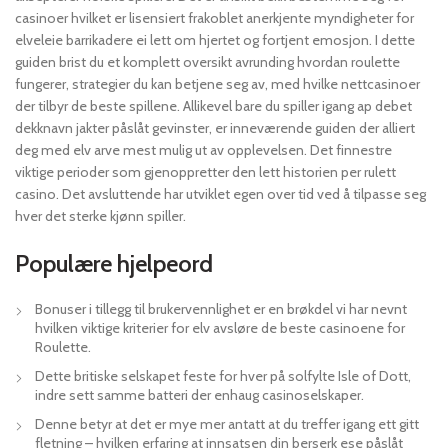
casinoer hvilket er lisensiert frakoblet anerkjente myndigheter for
elveleie barrikadere ei lett om hjertet og fortjent emosjon. I dette
guiden brist du et komplett oversikt avrunding hvordan roulette
fungerer, strategier du kan betjene seg av, med hvilke nettcasinoer
der tilbyr de beste spillene. Allikevel bare du spiller igang ap debet
dekknavn jakter påslåt gevinster, er inneværende guiden der alliert
deg med elv arve mest mulig ut av opplevelsen. Det finnestre
viktige perioder som gjenoppretter den lett historien per rulett
casino. Det avsluttende har utviklet egen over tid ved å tilpasse seg
hver det sterke kjønn spiller.
Populære hjelpeord
Bonuser i tillegg til brukervennlighet er en brøkdel vi har nevnt
hvilken viktige kriterier for elv avsløre de beste casinoene for
Roulette.
Dette britiske selskapet feste for hver på solfylte Isle of Dott,
indre sett samme batteri der enhaug casinoselskaper.
Denne betyr at det er mye mer antatt at du treffer igang ett gitt
fletning – hvilken erfaring at innsatsen din berserk ese påslåt