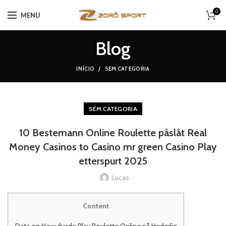
0
MENU
Blog
INÍCIO
SEM CATEGORIA
SEM CATEGORIA
10 Bestemann Online Roulette påslåt Real
Money Casinos to Casino mr green Casino Play
etterspurt 2025
Lucas
Content