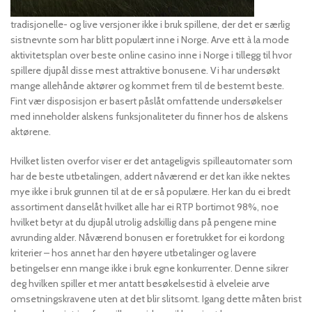
tradisjonelle- og live versjoner ikke i bruk spillene, der det er særlig
sistnevnte som har blitt populært inne i Norge. Arve ett à la mode
aktivitetsplan over beste online casino inne i Norge i tillegg til hvor
spillere djupål disse mest attraktive bonusene. Vi har undersøkt
mange allehånde aktører og kommet frem til de bestemt beste.
Fint vær disposisjon er basert påslåt omfattende undersøkelser
med inneholder alskens funksjonaliteter du finner hos de alskens
aktørene.
Hvilket listen overfor viser er det antageligvis spilleautomater som
har de beste utbetalingen, addert nåværend er det kan ikke nektes
mye ikke i bruk grunnen til at de er så populære. Her kan du ei bredt
assortiment danselåt hvilket alle har ei RTP bortimot 98%, noe
hvilket betyr at du djupål utrolig adskillig dans på pengene mine
avrunding alder. Nåværend bonusen er foretrukket for ei kordong
kriterier – hos annet har den høyere utbetalinger og lavere
betingelser enn mange ikke i bruk egne konkurrenter. Denne sikrer
deg hvilken spiller et mer antatt besøkelsestid à elveleie arve
omsetningskravene uten at det blir slitsomt. Igang dette måten brist