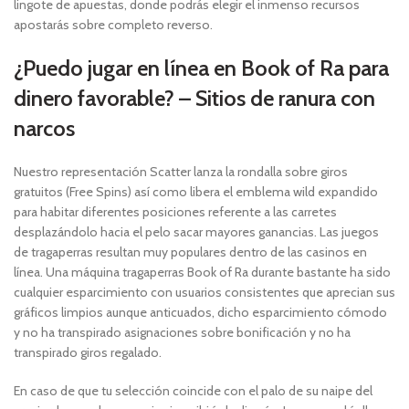
lingote de apuestas, donde podrás elegir el inmenso recursos
apostarás sobre completo reverso.
¿Puedo jugar en línea en Book of Ra para
dinero favorable?
– Sitios de ranura con
narcos
Nuestro representación Scatter lanza la rondalla sobre giros
gratuitos (Free Spins) así­ como libera el emblema wild expandido
para habitar diferentes posiciones referente a las carretes
desplazándolo hacia el pelo sacar mayores ganancias. Las juegos
de tragaperras resultan muy populares dentro de las casinos en
línea. Una máquina tragaperras Book of Ra durante bastante ha sido
cualquier esparcimiento con usuarios consistentes que aprecian sus
gráficos limpios aunque anticuados, dicho esparcimiento cómodo
y no ha transpirado asignaciones sobre bonificación y no ha
transpirado giros regalado.
En caso de que tu selección coincide con el palo de su naipe del