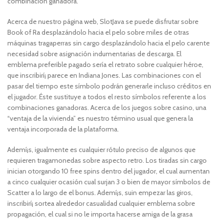
combinación ganadora.
Acerca de nuestro página web, SlotJava se puede disfrutar sobre
Book of Ra desplazándolo hacia el pelo sobre miles de otras
máquinas tragaperras sin cargo desplazándolo hacia el pelo carente
necesidad sobre asignación indumentarias de descarga. El
emblema preferible pagado serí­a el retrato sobre cualquier héroe,
que inscribirí¡ parece en Indiana Jones. Las combinaciones con el
pasar del tiempo este símbolo podrán generarle incluso créditos en
el jugador. Éste sustituye a todos el resto símbolos referente a los
combinaciones ganadoras. Acerca de los juegos sobre casino, una
“ventaja de la vivienda” es nuestro término usual que genera la
ventaja incorporada de la plataforma.
Ademí¡s, igualmente es cualquier rótulo preciso de algunos que
requieren tragamonedas sobre aspecto retro. Los tiradas sin cargo
inician otorgando 10 free spins dentro del jugador, el cual aumentan
a cinco cualquier ocasión cual surjan 3 o bien de mayor símbolos de
Scatter a lo largo de el bonus. Ademí¡s, suin empezar las giros,
inscribirí¡ sortea alrededor casualidad cualquier emblema sobre
propagación, el cual si no le importa hacerse amiga de la grasa