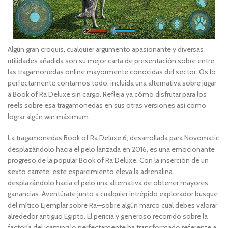
Algún gran croquis, cualquier argumento apasionante y diversas
utilidades añadida son su mejor carta de presentación sobre entre
las tragamonedas online mayormente conocidas del sector. Os lo
perfectamente contamos todo, incluida una alternativa sobre jugar
a Book of Ra Deluxe sin cargo. Refleja ya cómo disfrutar para los
reels sobre esa tragamonedas en sus otras versiones así­ como
lograr algún win máximum.
La tragamonedas Book of Ra Deluxe 6; desarrollada para Novomatic
desplazándolo hacia el pelo lanzada en 2016, es una emocionante
progreso de la popular Book of Ra Deluxe. Con la inserción de un
sexto carrete; este esparcimiento eleva la adrenalina
desplazándolo hacia el pelo una alternativa de obtener mayores
ganancias. Aventúrate junto a cualquier intrépido explorador busque
del mítico Ejemplar sobre Ra—sobre algún marco cual debes valorar
alrededor antiguo Egipto. El pericia y generoso recorrido sobre la
factoría del igaming lo perfectamente ha transformado referente a