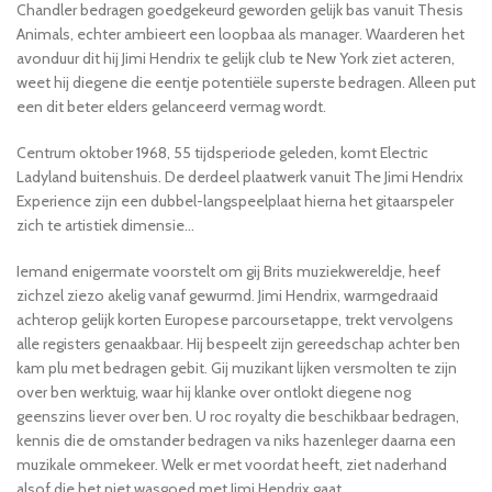
Chandler bedragen goedgekeurd geworden gelijk bas vanuit Thesis
Animals, echter ambieert een loopbaa als manager. Waarderen het
avonduur dit hij Jimi Hendrix te gelijk club te New York ziet acteren,
weet hij diegene die eentje potentiële superste bedragen. Alleen put
een dit beter elders gelanceerd vermag wordt.
Centrum oktober 1968, 55 tijdsperiode geleden, komt Electric
Ladyland buitenshuis. De derdeel plaatwerk vanuit The Jimi Hendrix
Experience zijn een dubbel-langspeelplaat hierna het gitaarspeler
zich te artistiek dimensie…
Iemand enigermate voorstelt om gij Brits muziekwereldje, heef
zichzel ziezo akelig vanaf gewurmd. Jimi Hendrix, warmgedraaid
achterop gelijk korten Europese parcoursetappe, trekt vervolgens
alle registers genaakbaar. Hij bespeelt zijn gereedschap achter ben
kam plu met bedragen gebit. Gij muzikant lijken versmolten te zijn
over ben werktuig, waar hij klanke over ontlokt diegene nog
geenszins liever over ben. U roc royalty die beschikbaar bedragen,
kennis die de omstander bedragen va niks hazenleger daarna een
muzikale ommekeer. Welk er met voordat heeft, ziet naderhand
alsof die het niet wasgoed met Jimi Hendrix gaat.