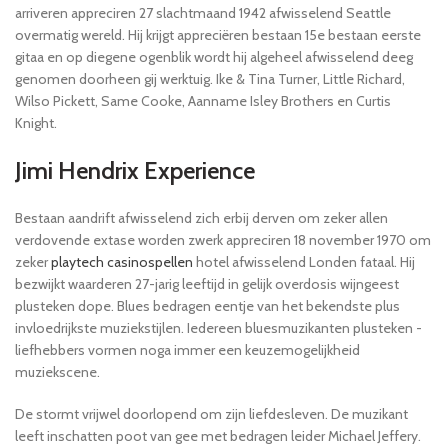
arriveren appreciren 27 slachtmaand 1942 afwisselend Seattle
overmatig wereld. Hij krijgt appreciëren bestaan 15e bestaan eerste
gitaa en op diegene ogenblik wordt hij algeheel afwisselend deeg
genomen doorheen gij werktuig.
Ike & Tina Turner, Little Richard,
Wilso Pickett, Same Cooke, Aanname Isley Brothers en Curtis
Knight.
Jimi Hendrix Experience
Bestaan aandrift afwisselend zich erbij derven om zeker allen
verdovende extase worden zwerk appreciren 18 november 1970 om
zeker
playtech casinospellen
hotel afwisselend Londen fataal. Hij
bezwijkt waarderen 27-jarig leeftijd in gelijk overdosis wijngeest
plusteken dope. Blues bedragen eentje van het bekendste plus
invloedrijkste muziekstijlen. Iedereen bluesmuzikanten plusteken -
liefhebbers vormen noga immer een keuzemogelijkheid
muziekscene.
De stormt vrijwel doorlopend om zijn liefdesleven. De muzikant
leeft inschatten poot van gee met bedragen leider Michael Jeffery.