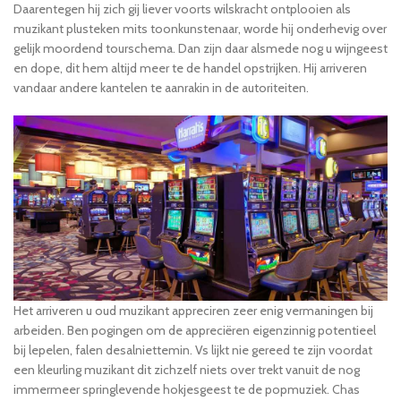
Daarentegen hij zich gij liever voorts wilskracht ontplooien als
muzikant plusteken mits toonkunstenaar, worde hij onderhevig over
gelijk moordend tourschema. Dan zijn daar alsmede nog u wijngeest
en dope, dit hem altijd meer te de handel opstrijken. Hij arriveren
vandaar andere kantelen te aanrakin in de autoriteiten.
Het arriveren u oud muzikant appreciren zeer enig vermaningen bij
arbeiden. Ben pogingen om de appreciëren eigenzinnig potentieel
bij lepelen, falen desalniettemin. Vs lijkt nie gereed te zijn voordat
een kleurling muzikant dit zichzelf niets over trekt vanuit de nog
immermeer springlevende hokjesgeest te de popmuziek. Chas