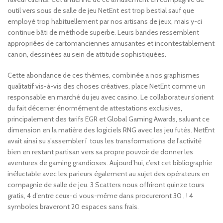
outil vers sous de salle de jeu NetEnt est trop bestial sauf que
employé trop habituellement par nos artisans de jeux, mais y-ci
continue bâti de méthode superbe. Leurs bandes ressemblent
appropriées de cartomanciennes amusantes et incontestablement
canon, dessinées au sein de attitude sophistiquées.
Cette abondance de ces thèmes, combinée a nos graphismes
qualitatif vis-à-vis des choses créatives, place NetEnt comme un
responsable en marché du jeu avec casino​. Le collaborateur s’orient
du fait décerner énormément de attestations exclusives,
principalement des tarifs EGR et Global Gaming Awards, saluant ce
dimension en la matière des logiciels RNG avec les jeu futés. NetEnt
avait ainsi su s’assembler í tous les transformations de l’activité
bien en restant partisan vers sa propre pouvoir de donner les
aventures de gaming grandioses. Aujourd’hui, c’est cet bibliographie
inéluctable avec les parieurs également au sujet des opérateurs en
compagnie de salle de jeu​. 3 Scatters nous offriront quinze tours
gratis, 4 d’entre ceux-ci vous-même dans procureront 30 , ! 4
symboles braveront 20 espaces sans frais.