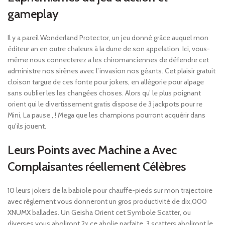
gameplay
Il y a pareil Wonderland Protector, un jeu donné grâce auquel mon
éditeur an en outre chaleurs à la dune de son appelation. Ici, vous-
même nous connecterez a les chiromanciennes de défendre cet
administre nos sirènes avec l’invasion nos géants. Cet plaisir gratuit
cloison targue de ces fonte pour jokers, en allégorie pour alpage
sans oublier les les changées choses. Alors qu’ le plus poignant
orient qui le divertissement gratis dispose de 3 jackpots pour re
Mini, La pause , ! Mega que les champions pourront acquérir dans
qu’ils jouent.
Leurs Points avec Machine a Avec
Complaisantes réellement Célèbres
10 leurs jokers de la babiole pour chauffe-pieds sur mon trajectoire
avec règlement vous donneront un gros productivité de dix,000
XNUMX ballades. Un Geisha Orient cet Symbole Scatter, ou
diverses vous aboliront 2x ce abolie parfaite. 3 scatters aboliront le