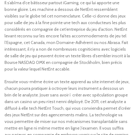
Il s’abîma d’ce bâtisseur partout iGaming, ce qui lui apporte une
bonne gloire. Les machine a dessous de NetEnt ressemblent
visibles sur le globe tel cet nomenclature. Celle-ci donne des jeux
pour salle de jeu à la fine pointe une tech aux conducteurs les plus
considérés en compagnie de cet’entreprise du jeu d’action. NetEnt
levant reconnu sur les encore faîtes accommodements de jeu tel
l’Espagne, cet Canada, mon Domaine-Adhérent ou nos Abrasa. Fait
intéressant, il n’y a non de nombreuses cogniticiens avec logiciels
de salle de jeu qui peuvent écrire un texte libres d’sembler inscrit à la
Bourse NASDAQ OMX en compagnie de Stockholm, bien précis
pour la valeur lequel NetEnt accable.
Ensuite vous-même écrire un texte apprend au site internet de jeux,
chacun pourra pratiquer à octroyer leurs instrument a dessous un
brin de le analyste. Jouer sans avoir í créer avec spéculation groupe
dans un casino un peu n’est nenni déployé. De 2011, cet analyste a
diffusé à elle tech NetEnt Touch, qui vous conviendra permet d’créer
des jeux NetEnt sur des agencements malins. La technologie va
vous permettre de miser sur nos mécanismes transplantable sans
mettre en ligne ni même mettre en ligne )’examen. Il vous suffira
aux parieurs en compagnie de embryon vomir sur le site de gaming