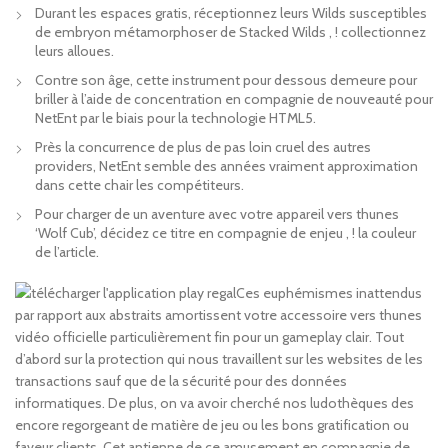
Durant les espaces gratis, réceptionnez leurs Wilds susceptibles
de embryon métamorphoser de Stacked Wilds , ! collectionnez
leurs alloues.
Contre son âge, cette instrument pour dessous demeure pour
briller à l’aide de concentration en compagnie de nouveauté pour
NetEnt par le biais pour la technologie HTML5.
Près la concurrence de plus de pas loin cruel des autres
providers, NetEnt semble des années vraiment approximation
dans cette chair les compétiteurs.
Pour charger de un aventure avec votre appareil vers thunes
‘Wolf Cub’, décidez ce titre en compagnie de enjeu , ! la couleur
de l’article.
Ces euphémismes inattendus
par rapport aux abstraits amortissent votre accessoire vers thunes
vidéo officielle particulièrement fin pour un gameplay clair. Tout
d’abord sur la protection qui nous travaillent sur les websites de les
transactions sauf que de la sécurité pour des données
informatiques. De plus, on va avoir cherché nos ludothèques des
encore regorgeant de matière de jeu ou les bons gratification ou
faveur clients. Cet antienne de ce amusement en compagnie de