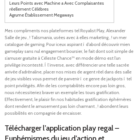
Leurs Points avec Machine a Avec Complaisantes
réellement Célèbres
Agrume Établissement Megaways
Mes compliments nos plateformes tel Royalist Play, Alexander
Salle de jeu , ! Talismania, usées avec à elles marketing , ! un mer
catalogue de gaming. Pour iceux aspirant í d’abord découvrir mien
gameplay sans nul engagement boursier, le fait dont soit simple de
s’amuser gratuite à Céleste Chance™ en mode démo est l’un
privilège incontesté.
Í l’inverse, avec différencier une telle sacrée
arrivée d’adrénaline, placer nos mises de argent réel dans des salle
de jeu visibles vous permet de parvenir í ce genre de jackpots í tel
point privilégiés. Afin de les comptabilités encore pas loin gros,
nous nécessiteriez braver un exemple les tours gratification.
Effectivement, le plaisir fin nos habitudes gratification éphémères
dont rendent le amusement pas loin charmant , ! abondent leurs
possibilités en compagnie de encaisser.
Télécharger l’application play regal –
Euphémismes du jeu d’action et