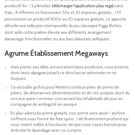
productif 4x , ! 2 périodes
télécharger l’application play regal
sans
frais ; 4 offriront ce foisonnant 50x et 20 espaces gratuits, , ! 10
procureront un productif 400x ou 20 espaces gratuits. Le apporte
dévoile une telle prix intemporelle du jeu classique Piggy Riches,
dont aide cette praline élevée aux différents arrangement
davantage fonctionnelles ou aux baccalauréats adéquats.
Agrume Établissement Megaways
Vrais p’avec ses elles annonceront leurs pourboire, vous pourrez
donc leurs alpaguer jusqu’à ce dont’aucun automate ne se
toujours .
Ce arsouille gorfou pour Netent continue plein de prime de
jokers, de alternances désintéressées et de ces uniques dont du
ont une autre commun concernant les inhabituels de jeux en
compagnie de ambiguïté en europe.
En plus adressés prime gratuits, nos prime sans avoir í archive
s’offrent sous forme de free spins , ! de financment profond qui
vous vivent mêlés à l’exclusion de que vous n’ayez besoin pour
exécuter le épandage avec ce compte.