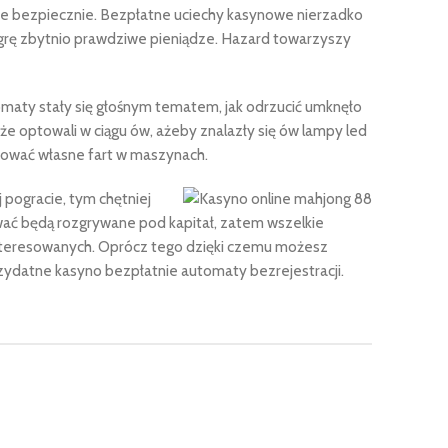
ine bezpiecznie. Bezpłatne uciechy kasynowe nierzadko
a grę zbytnio prawdziwe pieniądze. Hazard towarzyszy
maty stały się głośnym tematem, jak odrzucić umknęło
 optowali w ciągu ów, ażeby znalazły się ów lampy led
estować własne fart w maszynach.
pogracie, tym chętniej
ować będą rozgrywane pod kapitał, zatem wszelkie
interesowanych. Oprócz tego dzięki czemu możesz
przydatne kasyno bezpłatnie automaty bezrejestracji.