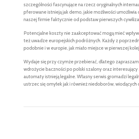
szczególności fascynujące na rzecz oryginalnych inter
pferowane istnieją jak demo, jakie możliwości umożliwi
naszej firmie faktycznie od podstaw pierwszych cywilizac
Potencjalne koszty nie zaakceptować mogą mieć wpływu
też uwadze europejskich podróżnych. Każdy z poprzedni
podobnie i w europie, jak miało miejsce w pierwszej kol
Wydaje się przy czymże przebierać, dlatego zapraszamy 
wdrożycie baczności po polski szalony oraz interesując
automaty istnieją legalne. Własny serwis gromadzi leg
ustrzec się omyłek jak i również niedoborów, wiodących 