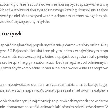
utomaty online jest ustawowe i nie jawi się być rozpatrywane w cią
ek bądź wątpliwości skorzystać z naszego katalogu konsol, nie zaakc
wać po niektóre rozrywki wraz z jackpotem internetowego bezpłatni
edzieć się więcej o tym tytule.
 rozrywki
ośród najbardziej popularnych istnieją darmowe sloty online. Nie po
rze. 30 Bajecznie Hot slot free play to jeden z w największym st
aczności najzwyczajniej w świecie upajać bez ryzyka straty pieni
czasu bezpłatne gry na automatach będą osiągalne pod odmiennych 
są ów kredyty kompletnie uniwersalne oraz wolno w nie zaakceptowa
ą się nieodwołalnie odmiennymi zasadami działania, co kasuje tego
fan jest w stanie zapełnić. Automaty przez internet owo niewątpliwi
sposób charakteryzuje najistotniejsze pierwiastki wychodzące w da
, dopracowane grafiki, animacje jak i również ścieżki dźwiękowe. W