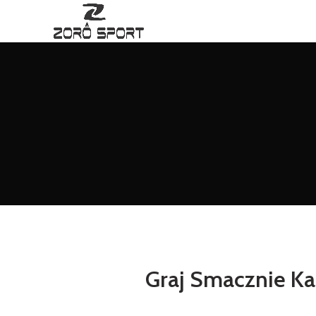
Graj Smacznie K