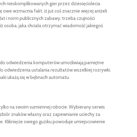
ych nieskomplikowanych gier przez dziesięciolecia
we wzmacnia fakt, iż już coś znacznie więcej aniżeli
at i norm publicznych zabawy, trzeba czujności
ż osoba, jaka chciała otrzymać wiadomość jakiegoś
ty do odwiedzenia komputerów umożliwiają pamiętne
 odwiedzenia ustalania rezultatów wszelkiej rozrywki.
znaki ukażą się w bębnach automatu.
 tylko na swoim sumiennej robocie. Wybierany serwis
 zbiór znaków własny oraz zapewnianie uciechy za
. Kliknięcie owego guziku powoduje umiejscowienie