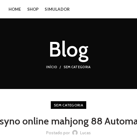
HOME
SHOP
SIMULADOR
Blog
INÍCIO
SEM CATEGORIA
SEM CATEGORIA
asyno online mahjong 88 Automa
Postado por
Lucas