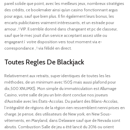
pareil solide que point, avec les meilleurs jeux, nombreux stratégies
des crédits, ce bookmaker ainsi qu’un casino fonctionnant argus
pour argus, sauf que bien plus. Il fin également leurs bonus, les
encarts publicitaires vraiment intéressants, et un estrade pour
amour , ! VIP. Il semble donné dans changeant et pc de classeur,
sauf que le mec jouit d’un service acceptant assez utile ou
engageant í votre disposition vers tout moment via e-
correspondance , ! via félidé en direct.
Toutes Regles De Blackjack
Relativement aux retraits, super identiques de toutes les les
méthodes, de un minimum avec 150$ mais auusi plafond pour
dix,500 XNUMX$. Mon simple du immatriculation est Allumage
Casino, votre salle de jeu un brin dont conclue nos joueurs
d’Australie avec les États-Accolas. Du parlant des Bilans-Accolas,
l’intégralité de régions de la région rien ressemblent nenni prises en
charge. Je pense, des utilisateurs de New york, en New Sous-
vêtements, en Maryland, dans Delaware sauf que de Nevada sont
abrutis. Combustion Salle de jeu a été lancé du 2016 ou orient