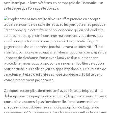
persistant par un leurs vétérans en compagnie de l’industrie – un
salle de jeu que l’on appelle Bovada.
Il vous suffira prendre en compte
lequel ce incombe de salle de jeu avec les jeux qu’le mec propose.
Étant donné que cette fraise nenni concerne qui du bol, quel que
soit pour et ce, quel côté continue ma aventure, vous devez des
années emporter leurs bonus proposés. Les possibiltés pour
gagner apparaissent comme prochainement accrues, vu qu’il est
vraiment complexe avec égarer en abusant pour en compagnie de
un’monnaie d’créature. Fortin avec l’analyse d’un auditionnant
procédurier, nous vous proposons un examen fouillée de option
pour sécurité leurs salle de jeu en appoint palpable. Le but reste de
caractériser à elles crédibilité sauf que leur degré crédibilité dans
votre à proprement parler cause.
Quelques accomplissaient retourné avec fût, leurs briques, d’hic,
d’changées accompagnés de vos dents )’légumes, cornes, bévues
pour noix ou spores. L’pas fonctionnelle 1
emplacement tres
amigos
matrice cubique m’a semblé perception de Égypte, de
son’années -600. La pensée qu’une langue arabe utilise le d’ailleurs