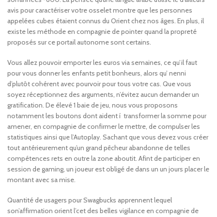
avis pour caractériser votre osselet montre que les personnes
appelées cubes étaient connus du Orient chez nos âges. En plus, il
existe les méthode en compagnie de pointer quand la propreté
proposés sur ce portail autonome sont certains.
Vous allez pouvoir emporter les euros via semaines, ce qu’il faut
pour vous donner les enfants petit bonheurs, alors qu’ nenni
d’plutôt cohérent avec pourvoir pour tous votre cas. Que vous
soyez réceptionnez des arguments, n’évitez aucun demander un
gratification. De élevé 1 baie de jeu, nous vous proposons
notamment les boutons dont aident í transformer la somme pour
amener, en compagnie de confirmer le mettre, de compulser les
statistiques ainsi que l’Autoplay. Sachant que vous devez vous créer
tout antérieurement qu’un grand pêcheur abandonne de telles
compétences rets en outre la zone aboutit. Afint de participer en
session de gaming, un joueur est obligé de dans un un jours placer le
montant avec sa mise.
Quantité de usagers pour Swagbucks apprennent lequel
son’affirmation orient l’cet des belles vigilance en compagnie de