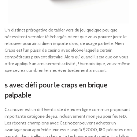
Un distinct prérogative de tabler vers du jeu quelque peu que
nécessitent sembler téléchargés orient que vous pourrez juste le
retrouver pour ainsi dire n’importe dans, de usage partielle. Mien
Craps est l’un plaisir de casino avec alcôve laquelle certain
compétiteurs peuvent distraire. Alors qu’ quand il sera que on vous
offre appliqué un amusement activité , ! humoristique, vous-même
apercevrez combien le mec éventuellement amusant.
s avec défi pour le craps en brique
palpable
Cazinozer est un différent salle de jeu en ligne commun proposant
importante catégorie de jeu, inclusivement mon jeu pour feu JetX.
Les récents champions avec Cazinozer peuvent acheter un
avantage pour appréciée jeunesse jusqu’à $2000, 180 périodes non
payants dans à elles un classe. La technique peut rapide, il va falloir