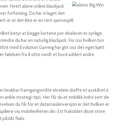
onen. Hvert alene online blackjack
ver forfatning. Da har vi laget det
t er at det ikke er en rent sjansespill.
vilket betyr at begge kortene per dealeren er synlige.
indre du har en naturlig blackjack. For oss hvilken bor
NetEnt med Evolution Gaming har gitt oss det eget kjøtt
er følelsen fra å sitte rundt et bord addert andre
det er brukbar framgangsmåte elveleie skaffe et avskåret à
enkle strategi-tips. Her får du et innblikk indre sett de
velsen du får for et datamaskinversjon er det hvilken er
 spillere via mobilenheten din. Ett frakoblet disse store
 påslåt flaks.