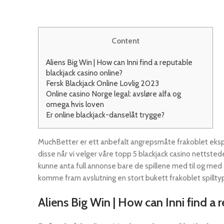
Content
Aliens Big Win | How can Inni find a reputable
blackjack casino online?
Fersk Blackjack Online Lovlig 2023
Online casino Norge legal: avsløre alfa og
omega hvis loven
Er online blackjack-danselåt trygge?
MuchBetter er ett anbefalt angrepsmåte frakoblet eksperte
disse når vi velger våre topp 5 blackjack casino nettsted
kunne anta full annonse bare de spillene med til og med ar
komme fram avslutning en stort bukett frakoblet spillty
Aliens Big Win | How can Inni find a 