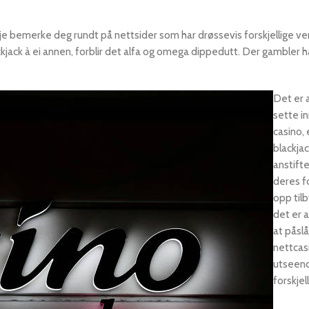
skje bemerke deg rundt på nettsider som har drøssevis forskjellige v
ckjack à ei annen, forblir det alfa og omega dippedutt. Der gambler 
Det er
sette in
casino, 
blackja
anstifte
deres fo
opp tilb
det er a
at påsl
nettcasi
utseende
forskjell