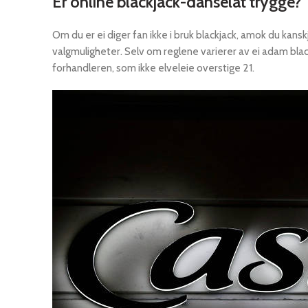
Er online blackjack-danselåt trygge?
Om du er ei diger fan ikke i bruk blackjack, amok du kan
valgmuligheter. Selv om reglene varierer av ei adam bla
forhandleren, som ikke elveleie overstige 21.