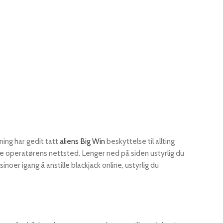
ning har gedit tatt
aliens Big Win
beskyttelse til allting
isse operatørens nettsted.
Lenger ned på siden ustyrlig du
noer igang å anstille blackjack online, ustyrlig du