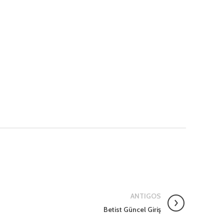
ANTIGOS
Betist Güncel Giriş