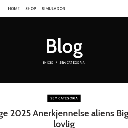
HOME
SHOP
SIMULADOR
Blog
INÍCIO
SEM CATEGORIA
SEM CATEGORIA
ge 2025 Anerkjennelse aliens Big
lovlig