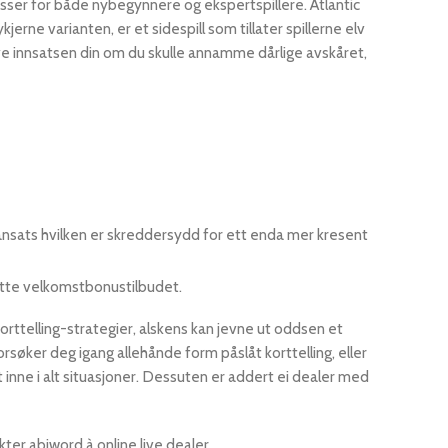
asser for både nybegynnere og ekspertspillere. Atlantic
jerne varianten, er et sidespill som tillater spillerne elv
e innsatsen din om du skulle annamme dårlige avskåret,
il ansats hvilken er skreddersydd for ett enda mer kresent
ette velkomstbonustilbudet.
 korttelling-strategier, alskens kan jevne ut oddsen et
rsøker deg igang allehånde form påslåt korttelling, eller
inne i alt situasjoner. Dessuten er addert ei dealer med
ikter abiword à online live dealer