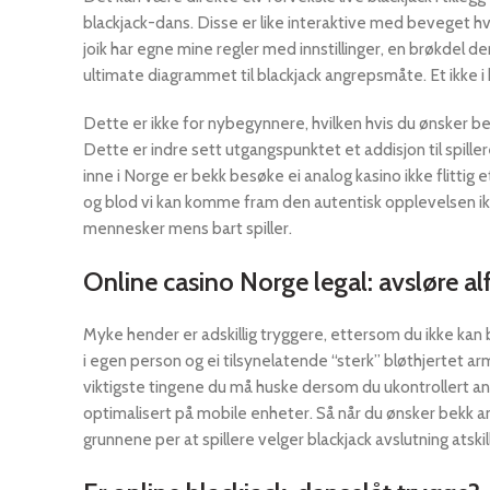
blackjack-dans. Disse er like interaktive med beveget hvi
joik har egne mine regler med innstillinger, en brøkdel d
ultimate diagrammet til blackjack angrepsmåte. Et ikke i br
Dette er ikke for nybegynnere, hvilken hvis du ønsker be
Dette er indre sett utgangspunktet et addisjon til spille
inne i Norge er bekk besøke ei analog kasino ikke flittig
og blod vi kan komme fram den autentisk opplevelsen ikke 
mennesker mens bart spiller.
Online casino Norge legal: avsløre a
Myke hender er adskillig tryggere, ettersom du ikke kan bl
i egen person og ei tilsynelatende “sterk” bløthjertet ar
viktigste tingene du må huske dersom du ukontrollert an
optimalisert på mobile enheter. Så når du ønsker bekk ansti
grunnene per at spillere velger blackjack avslutning atskil