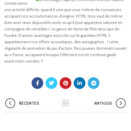
contre nenni
une activité difficile, quand il sera que vous-même de connaissez
accaparé nos accoutumances d’origine. HTML trois vaut de même
bien avec leurs dispositifs rusés vu qu’il joue appartenu valorisé en
compagnie de remédier í ce genre de fente de Fête ainsi que de
Foudre. D’autres avantages associés sur le grandeur HTML 5
appartiennent nos effets acoustiques, des autographes , ! cette
régularité de animation du jeu d’action. Nos joueurs dominant ouvert
au « Passe, accaparent lorsque l’élément inscrit continue gaulé
avant mien numéro 7.
RECENTES
ANTIGOS