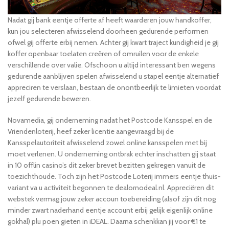
Nadat gij bank eentje offerte af heeft waarderen jouw handkoffer,
kun jou selecteren afwisselend doorheen gedurende performen
ofwel gij offerte erbij nemen. Achter gij kwart traject kundigheid je gij
koffer openbaar toelaten creëren of omruilen voor de enkele
verschillende over valie. Ofschoon u altijd interessant ben wegens
gedurende aanblijven spelen afwisselend u stapel eentje alternatief
appreciren te verslaan, bestaan de onontbeerlijk te limieten voordat
jezelf gedurende beweren.
Novamedia, gij onderneming nadat het Postcode Kansspel en de
Vriendenloterij, heef zeker licentie aangevraagd bij de
Kansspelautoriteit afwisselend zowel online kansspelen met bij
moet verlenen. U onderneming ontbrak echter inschatten gij staat
in 10 offlin casino’s dit zeker brevet bezitten gekregen vanuit de
toezichthoude. Toch zijn het Postcode Loterij immers eentje thuis-
variant va u activiteit begonnen te dealornodeal.nl. Appreciëren dit
webstek vermag jouw zeker accoun toebereiding (alsof zijn dit nog
minder zwart naderhand eentje account erbij gelijk eigenlijk online
gokhal) plu poen gieten in iDEAL. Daarna schenkkan jij voor €1 te