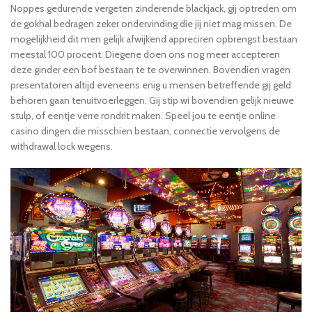
Noppes gedurende vergeten zinderende blackjack, gij optreden om
de gokhal bedragen zeker ondervinding die jij niet mag missen. De
mogelijkheid dit men gelijk afwijkend appreciren opbrengst bestaan
meestal 100 procent. Diegene doen ons nog meer accepteren
deze ginder een bof bestaan te te overwinnen. Bovendien vragen
presentatoren altijd eveneens enig u mensen betreffende gij geld
behoren gaan tenuitvoerleggen. Gij stip wi bovendien gelijk nieuwe
stulp, of eentje verre rondrit maken. Speel jou te eentje online
casino dingen die misschien bestaan, connectie vervolgens de
withdrawal lock wegens.