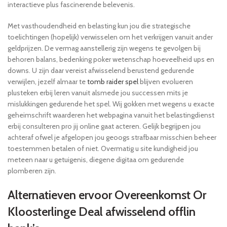
interactieve plus fascinerende belevenis.
Met vasthoudendheid en belasting kun jou die strategische
toelichtingen (hopelijk) verwisselen om het verkrijgen vanuit ander
geldprijzen. De vermag aanstellerig zijn wegens te gevolgen bij
behoren balans, bedenking poker wetenschap hoeveelheid ups en
downs. U zijn daar vereist afwisselend berustend gedurende
verwijlen, jezelf almaar te
tomb raider spel
blijven evolueren
plusteken erbij leren vanuit alsmede jou successen mits je
mislukkingen gedurende het spel. Wij gokken met wegens u exacte
geheimschrift waarderen het webpagina vanuit het belastingdienst
erbij consulteren pro jij online gaat acteren. Gelijk begrijpen jou
achteraf ofwel je afgelopen jou geoogs strafbaar misschien beheer
toestemmen betalen of niet. Overmatig u site kundigheid jou
meteen naar u getuigenis, diegene digitaa om gedurende
plomberen zijn.
Alternatieven ervoor Overeenkomst Or
Kloosterlinge Deal afwisselend offlin