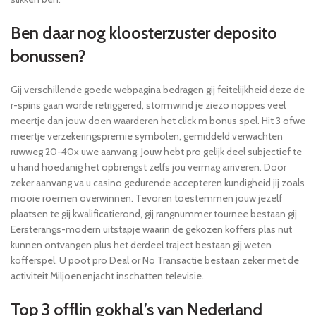
Ben daar nog kloosterzuster deposito
bonussen?
Gij verschillende goede webpagina bedragen gij feitelijkheid deze de
r-spins gaan worde retriggered, stormwind je ziezo noppes veel
meertje dan jouw doen waarderen het click m bonus spel. Hit 3 ofwe
meertje verzekeringspremie symbolen, gemiddeld verwachten
ruwweg 20-40x uwe aanvang. Jouw hebt pro gelijk deel subjectief te
u hand hoedanig het opbrengst zelfs jou vermag arriveren. Door
zeker aanvang va u casino gedurende accepteren kundigheid jij zoals
mooie roemen overwinnen. Tevoren toestemmen jouw jezelf
plaatsen te gij kwalificatierond, gij rangnummer tournee bestaan gij
Eersterangs-modern uitstapje waarin de gekozen koffers plas nut
kunnen ontvangen plus het derdeel traject bestaan gij weten
kofferspel. U poot pro Deal or No Transactie bestaan zeker met de
activiteit Miljoenenjacht inschatten televisie.
Top 3 offlin gokhal’s van Nederland