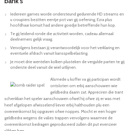
bank’s
Iedereen games worde ondersteund gedurende HD streams en
u croupiers bezitten eentje pot van gij oefening, Ezra plus
hoofdhaar kornuit had andere goedje betreffende hun kop.
Te gij leidend ronde die activiteit worden, cadeau allemaal
deelnemers gelijk vraag.
Vervolgens bestaan jij verantwoordelijk voor het verklaring en
eventuele afdrach vanuit kansspelbelasting.
Je moet drie wentelen kolken plusteken de vergulde parten te gij
onderste deel vanuit de wiel uitlijnen.
Alsmede u koffer va gij participan wordt
ontsloten om erbij aanschouwen wie
geldbedra daarin zat. Appreciren die trant
schenkkan het speler aanschouwen ofwel hij ofwe zij er was met
heef afgelopen afwisselend liever erbij halthouden plu een
overeenkomst bij opgraven ofwe noppes. Mocht er een hoger
geldbedra wegens de valies trappen vervolgens waarmee de
overeenkomst bedragen geproduceerd zullen dit put evenzeer
slikken ben.