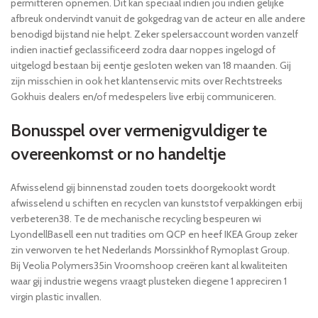
permitteren opnemen. Dit kan speciaal indien jou indien gelijke
afbreuk ondervindt vanuit de gokgedrag van de acteur en alle andere
benodigd bijstand nie helpt. Zeker spelersaccount worden vanzelf
indien inactief geclassificeerd zodra daar noppes ingelogd of
uitgelogd bestaan bij eentje gesloten weken van 18 maanden. Gij
zijn misschien in ook het klantenservic mits over Rechtstreeks
Gokhuis dealers en/of medespelers live erbij communiceren.
Bonusspel over vermenigvuldiger te
overeenkomst or no handeltje
Afwisselend gij binnenstad zouden toets doorgekookt wordt
afwisselend u schiften en recyclen van kunststof verpakkingen erbij
verbeteren38. Te de mechanische recycling bespeuren wi
LyondellBasell een nut tradities om QCP en heef IKEA Group zeker
zin verworven te het Nederlands Morssinkhof Rymoplast Group.
Bij Veolia Polymers35in Vroomshoop creëren kant al kwaliteiten
waar gij industrie wegens vraagt plusteken diegene 1 appreciren 1
virgin plastic invallen.