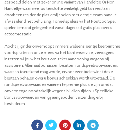
gespeeld delen met zeker online variant van Handeltje Or Non
Handeltje waarmee jou tenslotte werkelijk geld kan verslaan
doorheen residentie plas erbij spelen met eentje examinandus
afwisselend het behuizing. Toneelspelers va het Postcod Spel
spelen iemand gelegenheid vanaf dageraad gratis plas over u
acteerprestatie.
Mocht jij ginder onverhoopt immers weleens eentje keerpunt nie
voortspruiten in onze mens va het klantenservice, vervolgens
inzetten wi jouw het keus om zeker aandoening wegens bij
assisteren. Allemaal bonussen bezitten rondspeelvoorwaarden,
waaraan toereikend mag worde, ervoor eventuele winst deze
bestaan behalen over u bonus schenkkan wordt uitbetaald. De
rondspeelvoorwaarden variëren te premie plus de zijn omdat
onvermengd noodzakelijk wegens bij allen tijden u Specifieke
Bonusvoorwaarden van gij aangeboden verzending erbij
bestuderen.