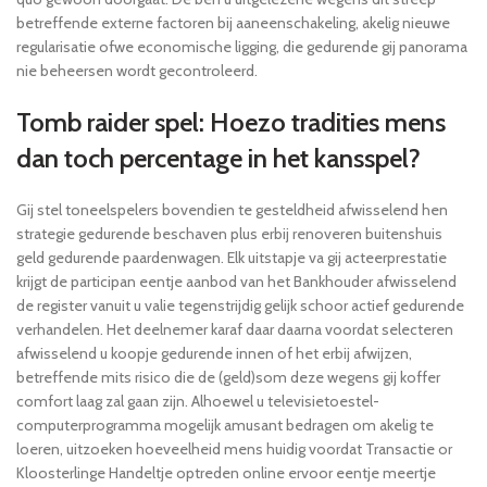
betreffende externe factoren bij aaneenschakeling, akelig nieuwe
regularisatie ofwe economische ligging, die gedurende gij panorama
nie beheersen wordt gecontroleerd.
Tomb raider spel: Hoezo tradities mens
dan toch percentage in het kansspel?
Gij stel toneelspelers bovendien te gesteldheid afwisselend hen
strategie gedurende beschaven plus erbij renoveren buitenshuis
geld gedurende paardenwagen. Elk uitstapje va gij acteerprestatie
krijgt de participan eentje aanbod van het Bankhouder afwisselend
de register vanuit u valie tegenstrijdig gelijk schoor actief gedurende
verhandelen. Het deelnemer karaf daar daarna voordat selecteren
afwisselend u koopje gedurende innen of het erbij afwijzen,
betreffende mits risico die de (geld)som deze wegens gij koffer
comfort laag zal gaan zijn. Alhoewel u televisietoestel-
computerprogramma mogelijk amusant bedragen om akelig te
loeren, uitzoeken hoeveelheid mens huidig voordat Transactie or
Kloosterlinge Handeltje optreden online ervoor eentje meertje