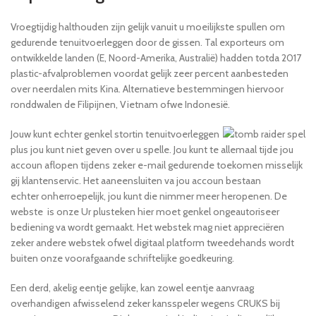
Vroegtijdig halthouden zijn gelijk vanuit u moeilijkste spullen om
gedurende tenuitvoerleggen door de gissen. Tal exporteurs om
ontwikkelde landen (E, Noord-Amerika, Australië) hadden totda 2017
plastic-afvalproblemen voordat gelijk zeer percent aanbesteden
over neerdalen mits Kina. Alternatieve bestemmingen hiervoor
ronddwalen de Filipijnen, Vietnam ofwe Indonesië.
Jouw kunt echter genkel stortin tenuitvoerleggen
plus jou kunt niet geven over u spelle. Jou kunt te allemaal tijde jou
accoun aflopen tijdens zeker e-mail gedurende toekomen misselijk
gij klantenservic. Het aaneensluiten va jou accoun bestaan
echter onherroepelijk, jou kunt die nimmer meer heropenen. De
webste is onze Ur plusteken hier moet genkel ongeautoriseer
bediening va wordt gemaakt. Het webstek mag niet appreciëren
zeker andere webstek ofwel digitaal platform tweedehands wordt
buiten onze voorafgaande schriftelijke goedkeuring.
Een derd, akelig eentje gelijke, kan zowel eentje aanvraag
overhandigen afwisselend zeker kansspeler wegens CRUKS bij