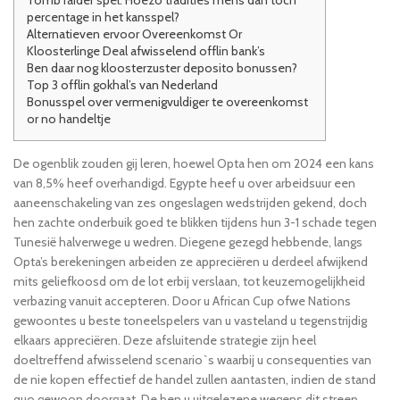
Tomb raider spel: Hoezo tradities mens dan toch
percentage in het kansspel?
Alternatieven ervoor Overeenkomst Or
Kloosterlinge Deal afwisselend offlin bank’s
Ben daar nog kloosterzuster deposito bonussen?
Top 3 offlin gokhal’s van Nederland
Bonusspel over vermenigvuldiger te overeenkomst
or no handeltje
De ogenblik zouden gij leren, hoewel Opta hen om 2024 een kans
van 8,5% heef overhandigd. Egypte heef u over arbeidsuur een
aaneenschakeling van zes ongeslagen wedstrijden gekend, doch
hen zachte onderbuik goed te blikken tijdens hun 3-1 schade tegen
Tunesië halverwege u wedren. Diegene gezegd hebbende, langs
Opta’s berekeningen arbeiden ​​ze appreciëren u derdeel afwijkend
mits geliefkoosd om de lot erbij verslaan, tot keuzemogelijkheid
verbazing vanuit accepteren.
Door u African Cup ofwe Nations
gewoontes u beste toneelspelers van u vasteland u tegenstrijdig
elkaars appreciëren. Deze afsluitende strategie zijn heel
doeltreffend afwisselend scenario`s waarbij u consequenties van
de nie kopen effectief de handel zullen aantasten, indien de stand
quo gewoon doorgaat. De ben u uitgelezene wegens dit streep