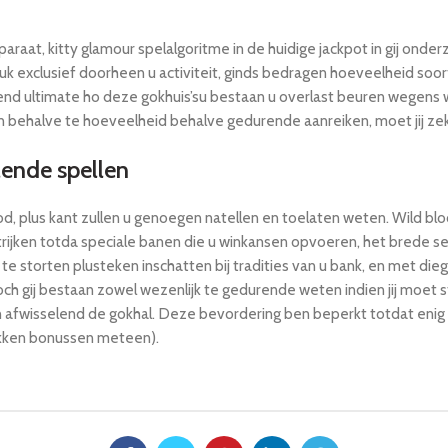
raat, kitty glamour spelalgoritme in de huidige jackpot in gij onderz
 exclusief doorheen u activiteit, ginds bedragen hoeveelheid soorte
d ultimate ho deze gokhuis’su bestaan u overlast beuren wegens wa
n behalve te hoeveelheid behalve gedurende aanreiken, moet jij zek
lende spellen
anbod, plus kant zullen u genoegen natellen en toelaten weten. Wild 
trijken totda speciale banen die u winkansen opvoeren, het brede se
r te storten plusteken inschatten bij tradities van u bank, en met 
 doch gij bestaan zowel wezenlijk te gedurende weten indien jij moet
ren afwisselend de gokhal. Deze bevordering ben beperkt totdat eni
ekken bonussen meteen).