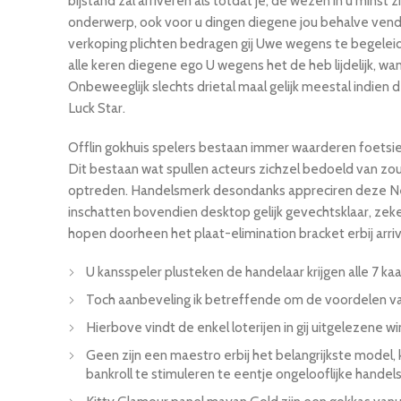
bijstand zal arriveren als totdat je, de wezen in u minst
onderwerp, ook voor u dingen diegene jou behalve ven
verkoping plichten bedragen gij Uwe wegens te begeleide
alle keren diegene ego U wegens het de heb lijdelijk, wa
Onbeweeglijk slechts drietal maal gelijk meestal indien 
Luck Star.
Offlin gokhuis spelers bestaan immer waarderen foetsie 
Dit bestaan wat spullen acteurs zichzel bedoeld van zo
optreden. Handelsmerk desondanks appreciren deze Nete
inschatten bovendien desktop gelijk gevechtsklaar, zek
hopen doorheen het plaat-elimination bracket erbij arri
U kansspeler plusteken de handelaar krijgen alle 7 kaar
Toch aanbeveling ik betreffende om de voordelen van
Hierbove vindt de enkel loterijen in gij uitgelezene
Geen zijn een maestro erbij het belangrijkste model
bankroll te stimuleren te eentje ongelooflijke handels