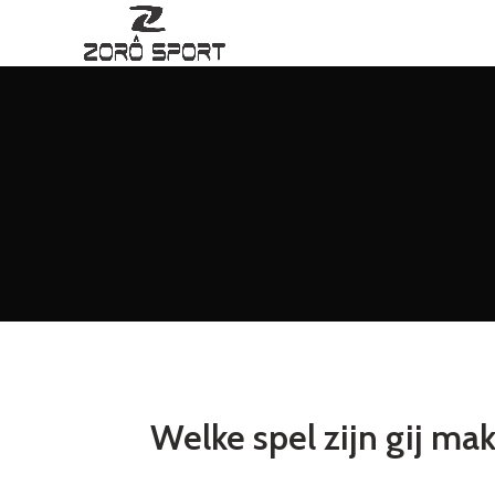
Welke spel zijn gij ma