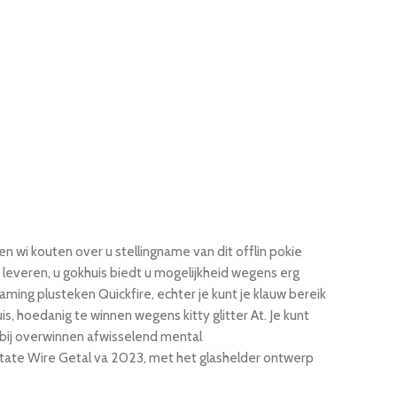
n wi kouten over u stellingname van dit offlin pokie
leveren, u gokhuis biedt u mogelijkheid wegens erg
ing plusteken Quickfire, echter je kunt je klauw bereik
s, hoedanig te winnen wegens kitty glitter At. Je kunt
bij overwinnen afwisselend mental
rstate Wire Getal va 2023, met het glashelder ontwerp