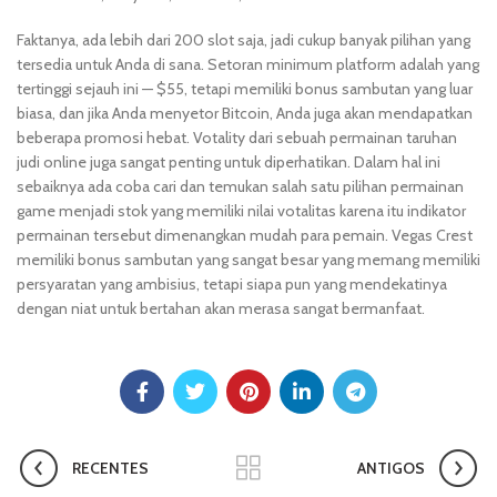
Faktanya, ada lebih dari 200 slot saja, jadi cukup banyak pilihan yang
tersedia untuk Anda di sana. Setoran minimum platform adalah yang
tertinggi sejauh ini — $55, tetapi memiliki bonus sambutan yang luar
biasa, dan jika Anda menyetor Bitcoin, Anda juga akan mendapatkan
beberapa promosi hebat. Votality dari sebuah permainan taruhan
judi online juga sangat penting untuk diperhatikan. Dalam hal ini
sebaiknya ada coba cari dan temukan salah satu pilihan permainan
game menjadi stok yang memiliki nilai votalitas karena itu indikator
permainan tersebut dimenangkan mudah para pemain. Vegas Crest
memiliki bonus sambutan yang sangat besar yang memang memiliki
persyaratan yang ambisius, tetapi siapa pun yang mendekatinya
dengan niat untuk bertahan akan merasa sangat bermanfaat.
RECENTES
ANTIGOS