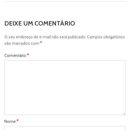
DEIXE UM COMENTÁRIO
O seu endereço de e-mail não será publicado.
Campos obrigatórios
*
são marcados com
*
Comentário
*
Nome