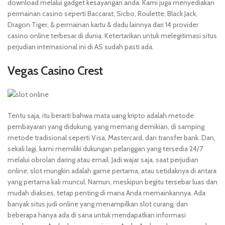
download melalui gadget kesayangan anda. Kami juga menyediakan
permainan casino seperti Baccarat, Sicbo, Roulette, Black Jack,
Dragon Tiger, & permainan kartu & dadu lainnya dari 14 provider
casino online terbesar di dunia. Ketertarikan untuk melegitimasi situs
perjudian internasional ini di AS sudah pasti ada.
Vegas Casino Crest
Tentu saja, itu berarti bahwa mata uang kripto adalah metode
pembayaran yang didukung, yang memang demikian, di samping
metode tradisional seperti Visa, Mastercard, dan transfer bank. Dan,
sekali lagi, kami memiliki dukungan pelanggan yang tersedia 24/7
melalui obrolan daring atau email. Jadi wajar saja, saat perjudian
online, slot mungkin adalah game pertama, atau setidaknya di antara
yang pertama kali muncul. Namun, meskipun begitu tersebar luas dan
mudah diakses, tetap penting di mana Anda memainkannya. Ada
banyak situs judi online yang menampilkan slot curang, dan
beberapa hanya ada di sana untuk mendapatkan informasi