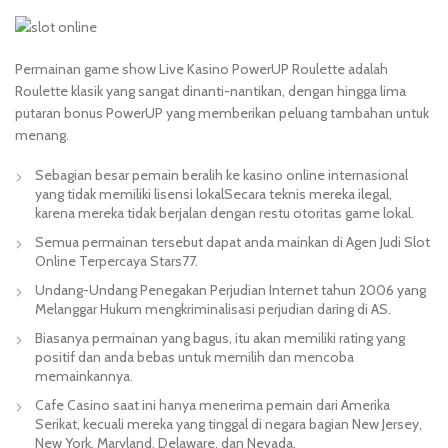
Permainan game show Live Kasino PowerUP Roulette adalah
Roulette klasik yang sangat dinanti-nantikan, dengan hingga lima
putaran bonus PowerUP yang memberikan peluang tambahan untuk
menang.
Sebagian besar pemain beralih ke kasino online internasional
yang tidak memiliki lisensi lokalSecara teknis mereka ilegal,
karena mereka tidak berjalan dengan restu otoritas game lokal.
Semua permainan tersebut dapat anda mainkan di Agen Judi Slot
Online Terpercaya Stars77.
Undang-Undang Penegakan Perjudian Internet tahun 2006 yang
Melanggar Hukum mengkriminalisasi perjudian daring di AS.
Biasanya permainan yang bagus, itu akan memiliki rating yang
positif dan anda bebas untuk memilih dan mencoba
memainkannya.
Cafe Casino saat ini hanya menerima pemain dari Amerika
Serikat, kecuali mereka yang tinggal di negara bagian New Jersey,
New York, Maryland, Delaware, dan Nevada.