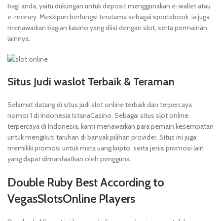
bagi anda, yaitu dukungan untuk deposit menggunakan e-wallet atau
e-money. Meskipun berfungsi terutama sebagai sportsbook, ia juga
menawarkan bagian kasino yang diisi dengan slot, serta permainan
lainnya.
Situs Judi waslot Terbaik & Teraman
Selamat datang di situs judi slot online terbaik dan terpercaya
nomor 1 di Indonesia IstanaCasino. Sebagai situs slot online
terpercaya di Indonesia, kami menawarkan para pemain kesempatan
untuk mengikuti taruhan di banyak pilihan provider. Situs ini juga
memiliki promosi untuk mata uang kripto, serta jenis promosi lain
yang dapat dimanfaatkan oleh pengguna.
Double Ruby Best According to
VegasSlotsOnline Players