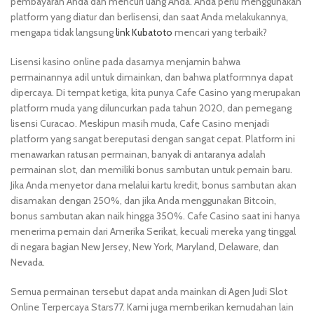
pembayaran Anda dan mencuri uang Anda. Anda perlu menggunakan
platform yang diatur dan berlisensi, dan saat Anda melakukannya,
mengapa tidak langsung
link Kubatoto
mencari yang terbaik?
Lisensi kasino online pada dasarnya menjamin bahwa
permainannya adil untuk dimainkan, dan bahwa platformnya dapat
dipercaya. Di tempat ketiga, kita punya Cafe Casino yang merupakan
platform muda yang diluncurkan pada tahun 2020, dan pemegang
lisensi Curacao. Meskipun masih muda, Cafe Casino menjadi
platform yang sangat bereputasi dengan sangat cepat. Platform ini
menawarkan ratusan permainan, banyak di antaranya adalah
permainan slot, dan memiliki bonus sambutan untuk pemain baru.
Jika Anda menyetor dana melalui kartu kredit, bonus sambutan akan
disamakan dengan 250%, dan jika Anda menggunakan Bitcoin,
bonus sambutan akan naik hingga 350%. Cafe Casino saat ini hanya
menerima pemain dari Amerika Serikat, kecuali mereka yang tinggal
di negara bagian New Jersey, New York, Maryland, Delaware, dan
Nevada.
Semua permainan tersebut dapat anda mainkan di Agen Judi Slot
Online Terpercaya Stars77. Kami juga memberikan kemudahan lain