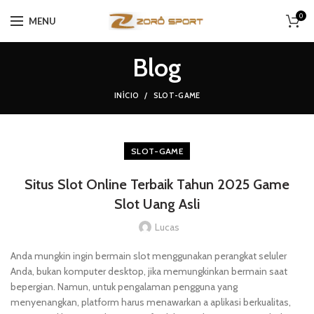
0
MENU
Blog
INÍCIO
SLOT-GAME
SLOT-GAME
Situs Slot Online Terbaik Tahun 2025 Game
Slot Uang Asli
Lucas
Anda mungkin ingin bermain slot menggunakan perangkat seluler
Anda, bukan komputer desktop, jika memungkinkan bermain saat
bepergian. Namun, untuk pengalaman pengguna yang
menyenangkan, platform harus menawarkan a aplikasi berkualitas,