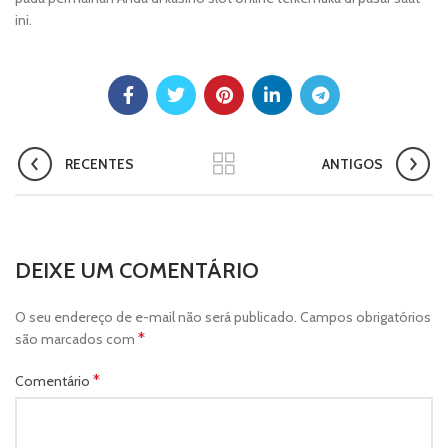
ini.
RECENTES
ANTIGOS
DEIXE UM COMENTÁRIO
O seu endereço de e-mail não será publicado.
Campos obrigatórios
*
são marcados com
*
Comentário